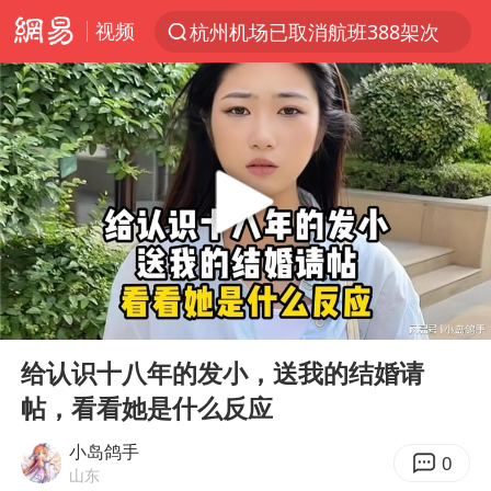
视频
杭州机场已取消航班388架次
上半年我国经营主体结构持续优化
白海豚将给京津冀带来大暴雨
刘嘉玲晒与周星驰合照
《披荆斩棘2026》阵容官宣
上海有出现龙卷潜势
国足U17与阿森纳决赛取消 并列冠军
00:00
07:23
香港高温刷新历史纪录
Play
Ent
full
女子发现前夫婚内与第三者育子
给认识十八年的发小，送我的结婚请
帖，看看她是什么反应
王艺迪无缘横滨赛决赛
2025年小学教师减少13.19万
小岛鸽手
0
山东