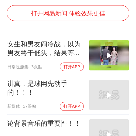
王艺迪2-4不敌张本美和止步4强
以军士兵把枪口对准中国记者
打开网易新闻 体验效果更佳
上门女婿出轨女邻居多年被判重婚罪
韩军前线部队连曝丑闻
女生和男友闹冷战，以为
《龙餐馆》 冲奖
男友终干低头，结果等来
笔试第一被劝弃考涉事副校长被撤职
结婚请柬！
日常逗趣集
3跟贴
打开APP
构建更高水平的全民健身公共服务体系
奋力开创中国式现代化建设新局面
讲真，是球网先动手
的！！！
新媒体
57跟贴
打开APP
论背景音乐的重要性！！