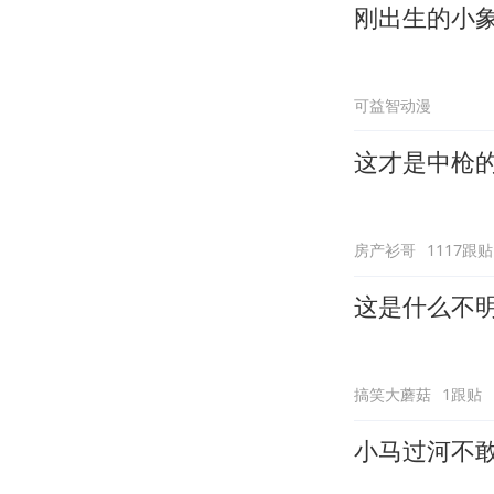
刚出生的小
可益智动漫
这才是中枪
房产衫哥
1117跟贴
这是什么不
搞笑大蘑菇
1跟贴
小马过河不