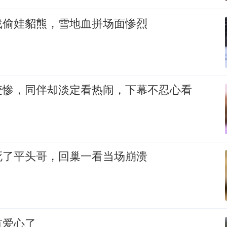
战偷娃貂熊，雪地血拼场面惨烈
咬惨，同伴却淡定看热闹，下幕不忍心看
死了平头哥，回巢一看当场崩溃
有爱心了