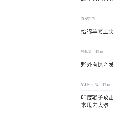
奇观趣闻
给绵羊套上
独孤笑
1跟贴
野外有惊奇
笑料生产线
1跟贴
印度猴子攻
来甩去太惨