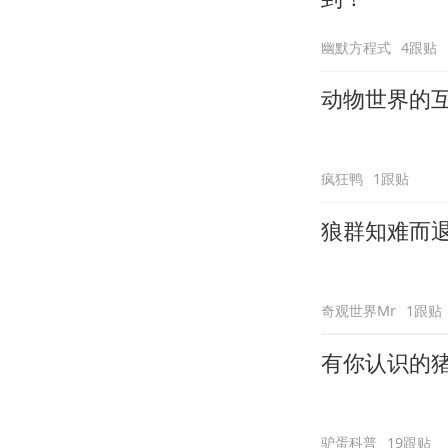
幽默方程式
4跟贴
动物世界的
疯狂鸭
1跟贴
狼群知难而
奇观世界Mr
1跟贴
有你认识的
驴蛋科普
19跟贴