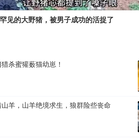
百花奖开幕式
2名小孩玩手机低头幅度近乎折叠
斤罕见的大野猪，被男子成功的活捉了
美股存储板块集体大跌
胡彦斌韩磊 谁帮谁
夯实基础开新局
门猎杀蜜獾薮猫幼崽！
猎山羊，山羊绝境求生，狼群险些丧命