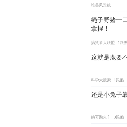
唯美风景线
绳子野猪一
拿捏！
搞笑者大联盟
1跟
这就是鹿要
科学大搜索
1跟贴
还是小兔子
姚哥跑火车
3跟贴