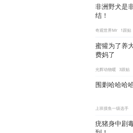
非洲野犬是
结！
奇观世界Mr
1跟贴
蜜獾为了养
费妈了
光辉动物暖
3跟贴
围剿哈哈哈
上班摸鱼一级选手
疣猪身中剧
到！