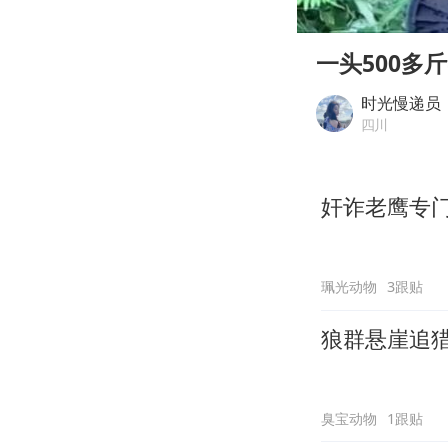
00:00
Play
一头500多
时光慢递员
四川
奸诈老鹰专
珮光动物
3跟贴
狼群悬崖追
臭宝动物
1跟贴