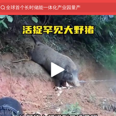
全球首个长时储能一体化产业园量产
台风白海豚已进入24小时警戒线
“秋天的第一杯奶茶”6岁了
上海：台风白海豚或将带来龙卷风
四川宜宾高县4.9级地震致1死
38岁演员求职万岁山NPC成功
国乒男单横滨冠军赛全军覆没
中巨芯：上半年归母净利润1405.77万元
东航：国内客票提前14天免费退改
日本试射“战斧”导弹，国防部回应
U17国足三连胜晋级明日之星半决赛
中国女篮70-67险胜尼日利亚女篮