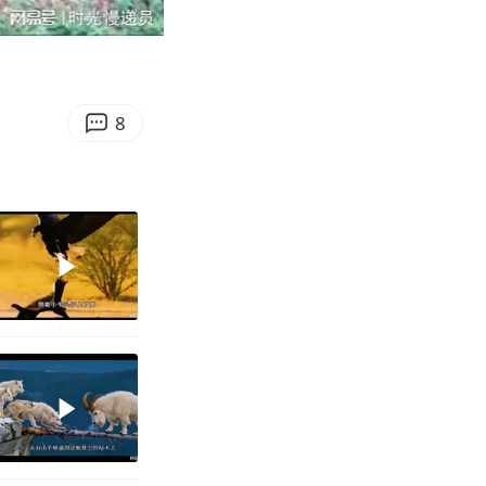
02:23
Enter
fullscreen
8