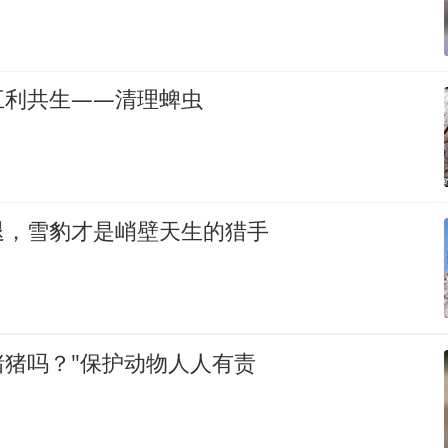
互利共生——清理蜱虫
退，雪豹才是峭壁天生的猎手
猪猪吗？"保护动物人人有责