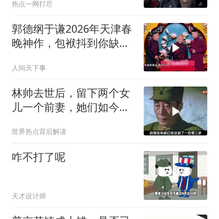
热点一网打尽
郭德纲于谦2026年天津春
晚神作，包袱抖到你缺氧
笑到肚子疼！
人间天下事
林帅去世后，留下两个女
儿一个前妻，她们如今过
的怎么样？
世界热点背后解读
咋不打了呢
天才设计师