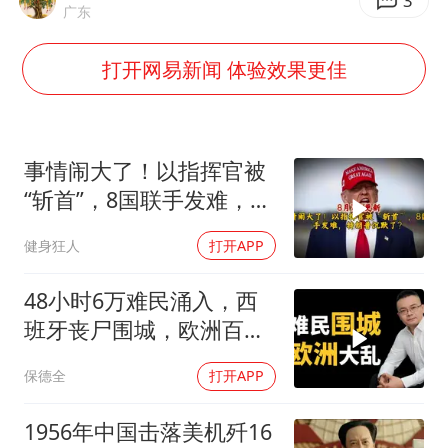
36岁男演员成景区NPC后人气爆棚
3
广东
宇树王兴兴被问了360多个问题
打开网易新闻 体验效果更佳
全民健身事业高质量发展
唐田赛前发布会上引用《孙子兵法》
台当局重金为“台独”织“皇帝新衣”
事情闹大了！以指挥官被
检测列车撞人致11死2伤 涉事单位被罚
“斩首”，8国联手发难，特
朗普失声了？
商场现钱学森巨幅海报 负责人回应
健身狂人
打开APP
乐享全民健身 共筑健康中国
48小时6万难民涌入，西
班牙丧尸围城，欧洲百年
霸权终极反噬！
保德全
打开APP
1956年中国击落美机歼16