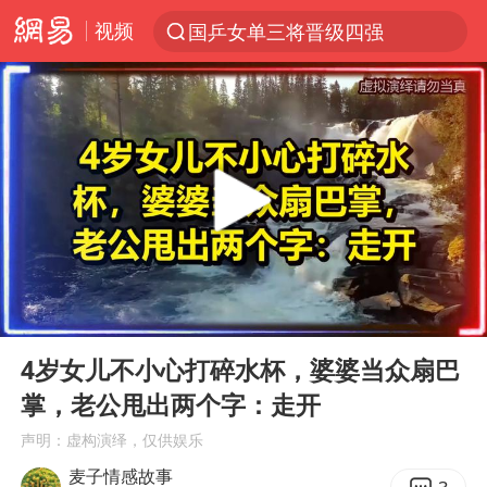
视频
国乒女单三将晋级四强
光影经济撬动暑期消费新蓝海
新疆优化调整景区内自驾服务费
《欢迎来龙餐馆》口碑
白海豚将正面袭击贯穿浙江
购飞机票7分钟后退票被扣2022元
情侣在平潭拍日出时坠崖致一死一伤
00:00
1:30:34
郑丽文：台湾从来没有“独立”过
Play
Ent
full
酒店花洒现排泄物住客索赔遭拒
4岁女儿不小心打碎水杯，婆婆当众扇巴
掌，老公甩出两个字：走开
杭州全市有序停课
声明：虚构演绎，仅供娱乐
夏日经济乘“热”而上 消费市场向“新”而行
麦子情感故事