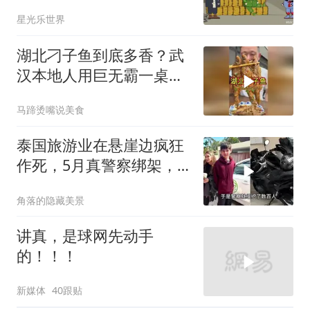
星光乐世界
湖北刁子鱼到底多香？武
汉本地人用巨无霸一桌告
诉你
马蹄烫嘴说美食
泰国旅游业在悬崖边疯狂
作死，5月真警察绑架，7
月假警察杀人
角落的隐藏美景
讲真，是球网先动手
的！！！
新媒体
40跟贴