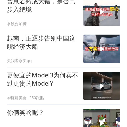
普京若铸成大错，是否已
步入绝境
拿铁要加糖
越南，正逐步告别中国这
艘经济大船
失我者永失qq
更便宜的Model3为何卖不
过更贵的ModelY
华庭讲美食
250跟贴
你俩笑啥呢？