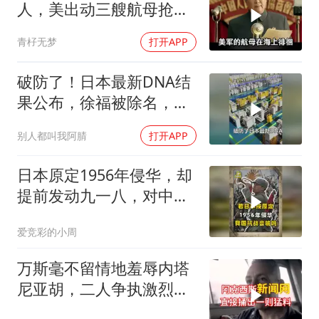
人，美出动三艘航母抢尸
体
青杍无梦
打开APP
破防了！日本最新DNA结
果公布，徐福被除名，祖
先来源太意外
别人都叫我阿腈
打开APP
日本原定1956年侵华，却
提前发动九一八，对中国
是福是祸？
爱竞彩的小周
万斯毫不留情地羞辱内塔
尼亚胡，二人争执激烈，
特朗普则毫无反应