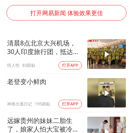
中央气象台继续发布暴雨橙警
“还不如不放假”
打开网易新闻 体验效果更佳
医疗垃圾做手机壳 这也是谋财害命
武契奇：欧洲已处于大战边缘
清晨8点北京大兴机场，
7月CPI同比上涨0.5% 经济内生增长动力持续增强
30人印度旅行团，抵达，
成都多趟列车临时停运
坦言不愿再返程！
悟人性
83跟贴
打开APP
部分银行上调存款利率
下党之路
老登变小鲜肉
神兽出逃日记
195跟贴
打开APP
远嫁贵州的妹妹二胎生
了，娘家人怕大宝被冷