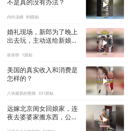
不是真的没有办法？
内向汤姆
89跟贴
婚礼现场，新郎为了晚上
出去玩，主动送给新娘包
包
依依呀
1跟贴
美国的真实收入和消费是
怎样的？
八块腹肌的熊猫
331跟贴
远嫁北京闺女回娘家，连
夜去婆婆家搬东西，公公
笑她像贼