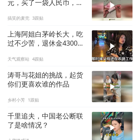
元，买了一袋人民币，感
觉自己发财了！
搞笑的麦兜
3跟贴
上海阿姐白茅岭长大，吃
过不少苦，退休金4300
元，全交给母亲
天气观察站
4跟贴
涛哥与花姐的挑战，起货
你们更喜欢谁的作品
乡村小芳
1跟贴
千里追夫，中国老公断联
了是啥情况？