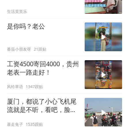
不会后悔
生活英英乐
是你吗？老公
番茄小朋友呀
21跟贴
工资4500寄回4000，贵州
老表一路走好！
风铃草语
1347跟贴
厦门，都说了小心飞机尾
流就是不听，看吧，脸都
打肿了
暴走兔子
1535跟贴