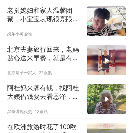
老挝媳妇和家人温馨团
聚，小宝宝表现很亮眼，
丈母娘梦想成真了！
娱乐小可爱蛙
北京夫妻旅行回来，老妈
贴心送来早餐，就是有点
糊
北京魁子一家人
25跟贴
阿杜妈来牌有钱，找阿杜
大姨借钱要去看恩泽，看
阿杜大姨怎么收拾她
黑哥讲现代史
18跟贴
在欧洲旅游时花了100欧