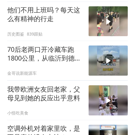
他们不用上班吗？每天这
么有精神的行走
历史图鉴
839跟贴
70后老两口开冷藏车跑
1800公里，从临沂到德阳
两天安全抵达
金哥说新能源车
我带欧洲女友回老家，父
母见到她的反应出乎意料
小怪吃美食
空调外机对着家里吹，是