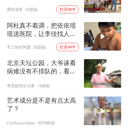
落，买礼物讨欢喜
爱吃波客
42跟贴
打开APP
阿杜真不着调，把依依瑶
瑶送医院，让李佳找人看
孩子吧！
手工制作阿爱
56跟贴
打开APP
北京天坛公园，大爷谈看
病难没有不排队的，看个
腰疼上下楼来回跑
奇思妙想生活家
16跟贴
艺术成分是不是有点太高
了？
9559跟贴
ConfusionMax