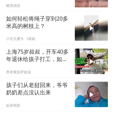
晓芙搞笑
如何轻松将绳子穿到20多
米高的树枝上？
小北九重天
1跟贴
上海75岁叔叔，开车40多
年退休给孩子打工，如今
退休金有多少钱？
养老规划罗姐说
孩子们从老挝回来，爷爷
奶奶差点没认出来
起喜电影