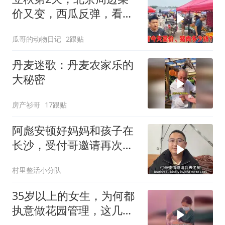
价又变，西瓜反弹，看今
天蔬菜水果猪肉多少钱？
瓜哥的动物日记
2跟贴
丹麦迷歌：丹麦农家乐的
大秘密
房产衫哥
17跟贴
阿彪安顿好妈妈和孩子在
长沙，受付哥邀请再次出
发去老挝
村里整活小分队
35岁以上的女生，为何都
执意做花园管理，这几点
才是真相