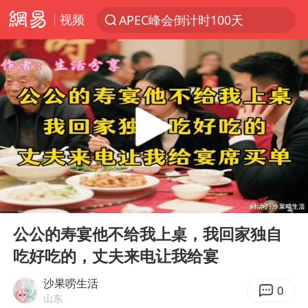
视频
APEC峰会倒计时100天
新能源汽车产业链提速
众星发文悼念秦焰
大连一起飞航班因乘客可乐爆瓶折返
SK海力士回应“或出售重庆工厂”传闻
白海豚突然大拐弯 走出罕见路线
独闯南太行失联女子遗体已找到
00:00
30:54
辽宁28名务农人员中暑死亡？官方辟谣
Play
Ent
full
钟睒睒：必须限制电商平台权力
公公的寿宴他不给我上桌，我回家独自
吃好吃的，丈夫来电让我给宴
今日103只涨停股5只跌停股
血指纹匹配成功，20年悬案告破！凶手被执行死刑
沙果唠生活
0
山东