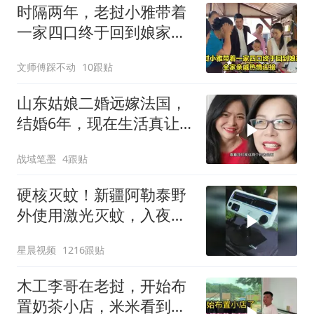
时隔两年，老挝小雅带着
一家四口终于回到娘家，
全家亲戚热情迎接
文师傅踩不动
10跟贴
山东姑娘二婚远嫁法国，
结婚6年，现在生活真让
人羡慕！
战域笔墨
4跟贴
硬核灭蚊！新疆阿勒泰野
外使用激光灭蚊，入夜之
后激光不停闪烁
星晨视频
1216跟贴
木工李哥在老挝，开始布
置奶茶小店，米米看到会