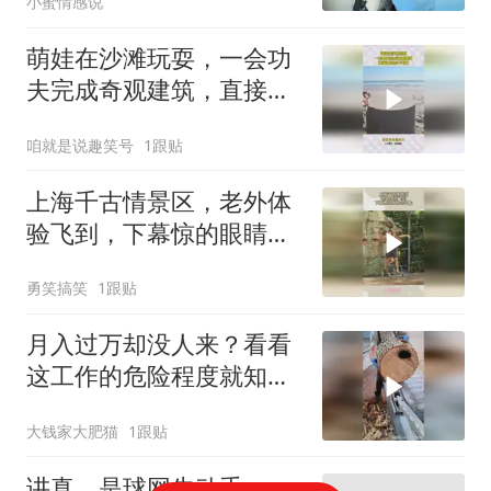
小蜜情感说
萌娃在沙滩玩耍，一会功
夫完成奇观建筑，直接看
出孩子天赋
咱就是说趣笑号
1跟贴
上海千古情景区，老外体
验飞到，下幕惊的眼睛合
不上
勇笑搞笑
1跟贴
月入过万却没人来？看看
这工作的危险程度就知
道！
大钱家大肥猫
1跟贴
讲真，是球网先动手