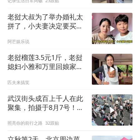
记录生活日常阿蜴
23跟贴
老挝大叔为了举办婚礼太
拼了，小夫妻决定要买
车，丈母娘不敢相信
阿芒娱乐说
老挝榴莲3.5元1斤，老挝
媳妇小雅和万里回娘家实
现榴莲自由
匹夫来搞笑
武汉街头成百上千人在此
聚集，拍摄于8月7号！这
到底是咋回事？
照亮你的前行之路
32跟贴
立秋第2天，北京周边菜