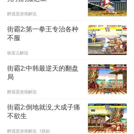
醉逍遥游戏解说
街霸2:第一拳王专治各种
不服
铁蛋儿解说
街霸2:中韩最逆天的翻盘
局
醉逍遥游戏解说
街霸2:倒地就没,大成子痛
不欲生
醉逍遥游戏解说
1跟贴