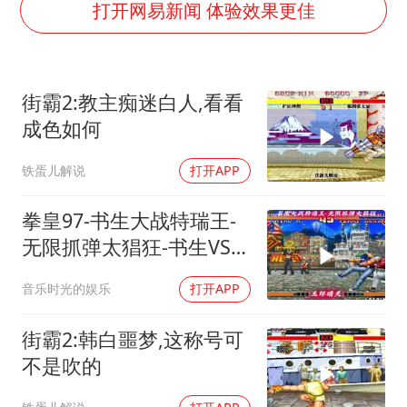
光伏八巨头签署“不低于成本价”倡议
打开网易新闻 体验效果更佳
女子被狗舔脚确诊三级暴露 医生回应
泰国校园枪击事件已致8死30余伤
街霸2:教主痴迷白人,看看
胡彦斌获《歌手2026》歌王
成色如何
宇树王兴兴被问了360多个问题
铁蛋儿解说
打开APP
中医教你一招提升气血
我国外贸延续良好增长态势
拳皇97-书生大战特瑞王-
夯实基础开新局
无限抓弹太猖狂-书生VS合
川
音乐时光的娱乐
打开APP
街霸2:韩白噩梦,这称号可
不是吹的