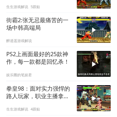
击机会
生生游戏解说
5跟贴
街霸2:张无忌最痛苦的一
场中韩高端局
醉逍遥游戏解说
PS2上画面最好的25款神
作，每一款都是回忆杀！
娱乐圈的笔娱君
拳皇98：面对实力强悍的
路人玩家，职业主播拿出
全主力
生生游戏解说
4跟贴