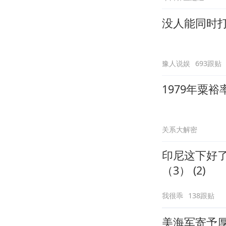
没人能同时
豫人说娱
693跟贴
1979年粟
关系大解密
印尼这下好
（3） (2)
我很乖
138跟贴
美海军寄予