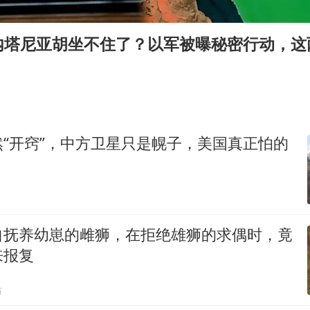
台风白海豚最新路径研判来了
船舶避风项目停工 多地全力防台风
内塔尼亚胡坐不住了？以军被曝秘密行动，这
粉笔发布“自曝式”公开信
现代版摸金校尉落网查获400多枚古币
哈尔滨暴雨饭店门挡积水
服务实体经济 财政金融打出组合拳
“开窍”，中方卫星只是幌子，美国真正怕的
男子结婚8年发现3个女儿均非亲生
奋进开新局 实干挑大梁
自抚养幼崽的雌狮，在拒绝雄狮的求偶时，竟
来报复
贴