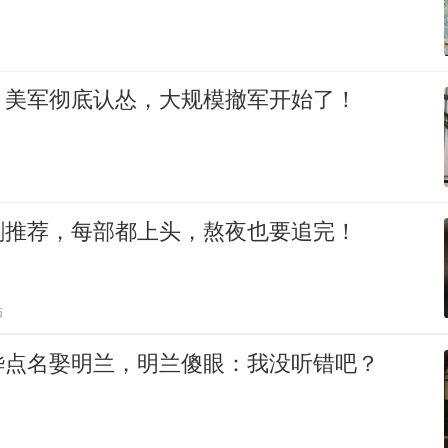
！美军彻底认怂，大规模撤军开始了！
剧推荐，每部都上头，熬夜也要追完！
贴
烨点名娶明兰，明兰傻眼：我没听错吧？