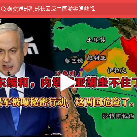
泰交通部副部长回应中国游客遭歧视
夜幕落下 运动上场
1岁宝宝碰坏纸巾盒 宝妈被索赔924元
台风白海豚环流面积近似13个浙江
Meta被判支付5.67亿美元
台风白海豚逼近 暴雨大暴雨来袭
47岁妈妈突然产女 26岁女儿：很震惊
OpenAI为免费用户升级GPT-5.6 Luna
日本广岛民众举行游行反对政府行径
实探山东最热的“中国蔬菜之乡”
女子开一天一夜空调后二氧化碳中毒