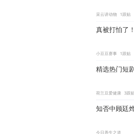
采云讲动物
1跟贴
真被打怕了
小豆豆赛事
1跟贴
精选热门短
荷兰豆爱健康
3跟
知否中顾廷
今日养生之道