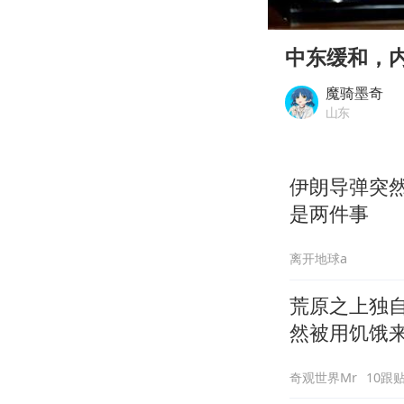
00:00
Play
中东缓和，
魔骑墨奇
山东
伊朗导弹突然
是两件事
离开地球a
荒原之上独
然被用饥饿
奇观世界Mr
10跟