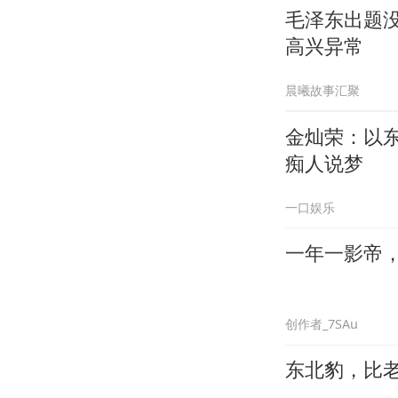
毛泽东出题
高兴异常
晨曦故事汇聚
金灿荣：以
痴人说梦
一口娱乐
一年一影帝，百
创作者_7SAu
东北豹，比