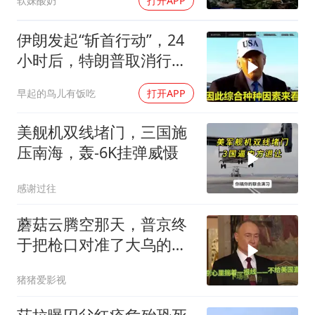
软妹酸奶
打开APP
伊朗发起“斩首行动”，24
小时后，特朗普取消行
动？美开始撤侨
早起的鸟儿有饭吃
打开APP
美舰机双线堵门，三国施
压南海，轰-6K挂弹威慑
感谢过往
蘑菇云腾空那天，普京终
于把枪口对准了大乌的军
火库
猪猪爱影视