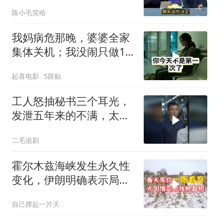
朗！台媒点评
陈小毛笑哈
我妈病危那晚，婆婆全家
集体关机；我没闹只做1
事，6天后她打来电话：
起喜电影
5跟贴
你是不是疯了？
工人怒抽秘书三个耳光，
发泄五年来的不满，太解
气了！
二毛追剧
霍尔木兹海峡发生永久性
变化，伊朗明确表示局势
不可逆转
自己撑起一片天