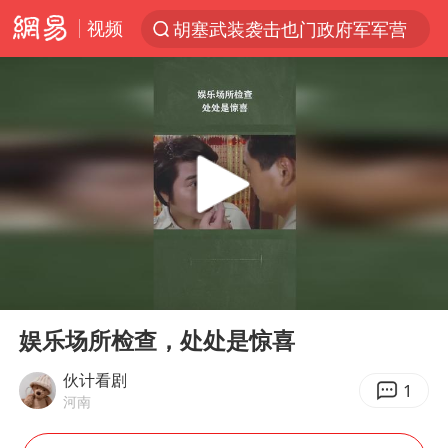
视频
胡塞武装袭击也门政府军军营
“电影+”如何激发千亿级消费新活力？
日本试射“战斧”导弹，国防部回应
东航：国内客票提前14天免费退改
台风白海豚中心风力增强
向鹏0-3不敌张本智和
四川宜宾市高县4.9级地震致1人死亡
00:00
00:29
超颖电子拟投资20.86亿建设新项目
Play
Ent
full
“新疆阿勒泰八月能滑雪”不实
娱乐场所检查，处处是惊喜
刘国正说向鹏打得很窝囊
伙计看剧
1
河南
我国外贸延续良好增长态势