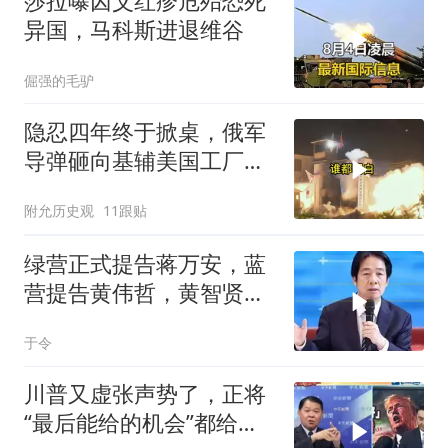
莎拉曝囚父红疹危殆恐死
异国，马科斯进退维谷
倔强的毛驴
隐忍四年终于掀桌，俄军
导弹砸向基辅美国工厂，
背后这步棋太狠了
附允历史观
11跟贴
绿营正式提告蒋万安，蓝
营提告黄伟哲，黄智贤不
装了？
于令
川普又虚张声势了，正将
“最后能给的机会”都给伊