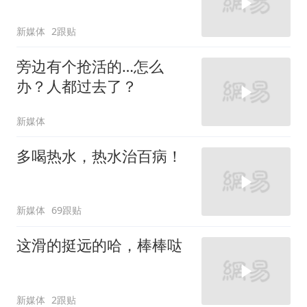
新媒体
2跟贴
旁边有个抢活的…怎么
办？人都过去了？
新媒体
多喝热水，热水治百病！
新媒体
69跟贴
这滑的挺远的哈，棒棒哒
新媒体
2跟贴