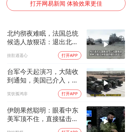
陈幸同晋级WTT横滨冠军赛8强
打开网易新闻 体验效果更佳
宇树科技中一签需缴款7.54万元
国防部：中国军队坚决反制任何闹海挑衅图谋
北约彻夜难眠，法国总统
百花奖开幕式
候选人放狠话：退出北
广东雷州通报特教老师招聘违规事件
约，和中国合作
挂肚逍遥心
打开APP
两名乘客在飞机上因调节座椅起冲突
女儿为争财产堵门阻挠父亲出殡
台军今天起演习，大陆收
夯实基础开新局
到通知，美国已介入，日
本涉台表述也变了
笑饮孤鸿非
打开APP
伊朗果然聪明：眼看中东
美军顶不住，直接猛击要
害，特朗普怂了