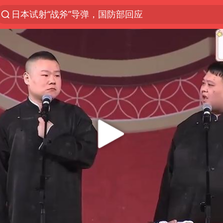
日本试射“战斧”导弹，国防部回应
台风白海豚加强
东航：国内客票提前14天免费退改
曝韩国足协为外籍裁判员安排色情招待
四川宜宾市高县4.9级地震致1人死亡
向鹏0-3不敌张本智和
广东雷州通报特教老师招聘违规事件
“新疆阿勒泰八月能滑雪”不实
我国外贸延续良好增长态势
杭台高铁温玉段明天开通
“立秋的第一杯奶茶”又爆单了