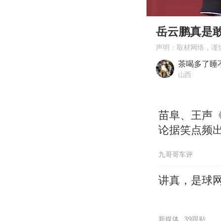
00:00
Play
岳云鹏真是
声明：取材网络，谨
茶喝多了睡
山西
苗阜、王声
论据笑点频
九哥哥车评
讲真，是球
新媒体
39跟贴