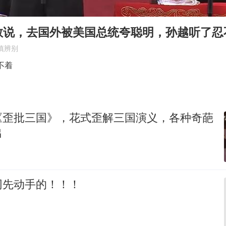
陈幸同晋级WTT横滨冠军赛8强
国防部：坚决反制任何闹海挑衅图谋
敢说，去国外被美国总统夸聪明，孙越听了忍
宇树科技中一签需缴款7.54万元
慎辨别
两名乘客在飞机上因调节座椅起冲突
不着
立秋的仪式感
夯实基础开新局
《歪批三国》，花式歪解三国演义，各种奇葩
出
网先动手的！！！