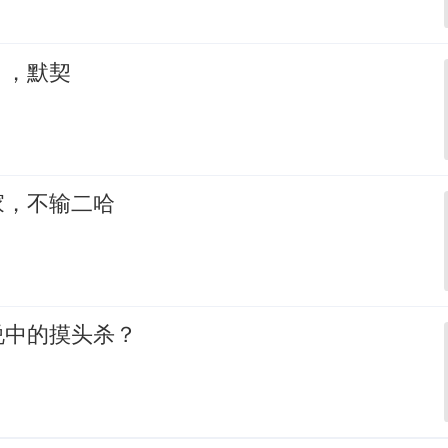
，，默契
家，不输二哈
说中的摸头杀？