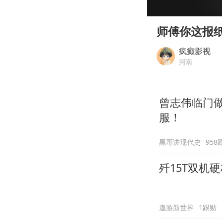
00:00
Play
师傅你这报
疯癫影视
河南
曾志伟临门做
服！
黑哥讲现代史
958
歼15T双机
遨游新世界
1跟贴