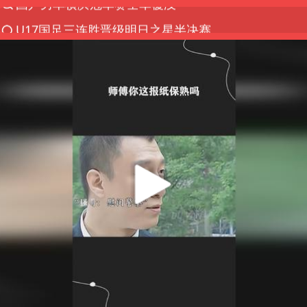
U17国足三连胜晋级明日之星半决赛
东航：国内客票提前14天免费退改
日本试射“战斧”导弹，国防部回应
四川宜宾市高县4.9级地震致1人死亡
台风白海豚中心风力增强
百花奖开幕式
“新疆阿勒泰八月能滑雪”不实
我国外贸延续良好增长态势
国防部：中国军队坚决反制任何闹海挑衅图谋
女儿为争财产堵门阻挠父亲出殡
今日立秋你咬秋了吗