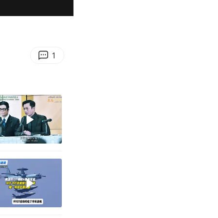
00:38
Enter
fullscreen
1