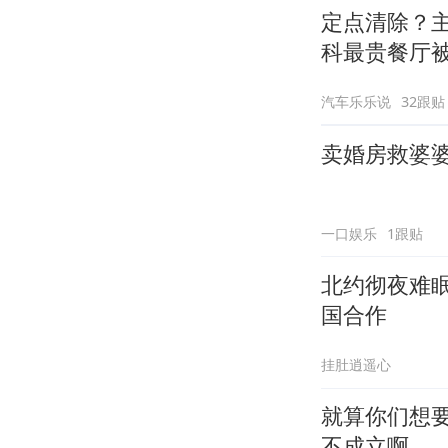
定点清除？
科最贵餐厅
汽车乐乐说
32跟贴
卖婚房救婆
一口娱乐
1跟贴
北约彻夜难
国合作
挂肚逍遥心
就算你们想要
不成立啊