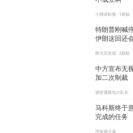
小萌讲影视
1跟贴
特朗普刚喊停
伊朗这回还
附允历史观
2跟贴
中方宣布无
加二次制裁
寝室显眼包大队长
马科斯终于
完成的任务
理发师大海