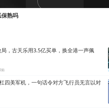
欧阳娜娜窦靖童好搭
“今天得有40℃了吧 为啥还不预警”
纸保熟吗
立秋养生千万避开六大误区
河南：推进人事招录等领域问题整治
夯实基础开新局
局，古天乐用3.5亿买单，换全港一声佩
跟贴
硬杠四美军机，一句话令对方飞行员无言以对