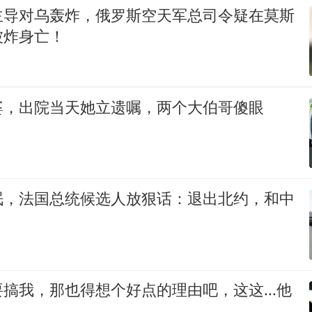
主导对乌轰炸，俄罗斯空天军总司令疑在莫斯
被炸身亡！
婆，出院当天她立遗嘱，两个大伯哥傻眼
眠，法国总统候选人放狠话：退出北约，和中
搞我，那也得想个好点的理由吧，这这...他