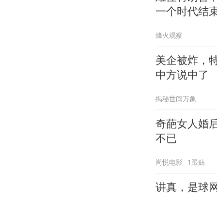
一个时代结
烽火观察
美企被炸，
中方说中了
揭秘世间万象
奇葩女人婚
不已
尚悦电影
1跟贴
讲真，是球