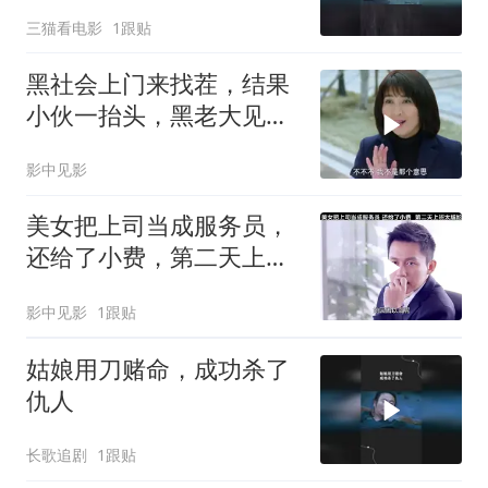
了
三猫看电影
1跟贴
黑社会上门来找茬，结果
小伙一抬头，黑老大见了
后跪下叫哥
影中见影
美女把上司当成服务员，
还给了小费，第二天上班
太尴尬
影中见影
1跟贴
姑娘用刀赌命，成功杀了
仇人
长歌追剧
1跟贴