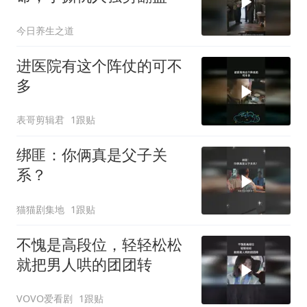
今日养生之道
进医院有这个阵仗的可不
多
表哥剪辑君
1跟贴
绑匪：你俩真是父子关
系？
猫猫剧集地
1跟贴
不愧是高段位，轻轻松松
就把男人哄的团团转
VOVO爱看剧
1跟贴