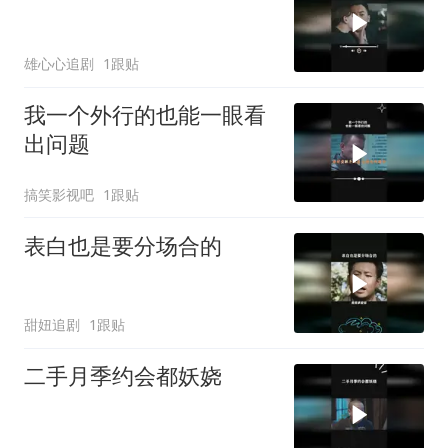
雄心心追剧
1跟贴
我一个外行的也能一眼看
出问题
搞笑影视吧
1跟贴
表白也是要分场合的
甜妞追剧
1跟贴
二手月季约会都妖娆