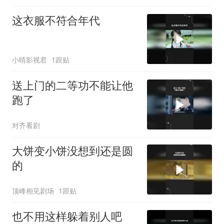
这衣服不符合年代
小晴影视君
1跟贴
送上门的二等功不能让他
跑了
对齐看剧
大饼变小饼没想到还是圆
的
顶峰相见剧场
1跟贴
也不用这样躲着别人吧