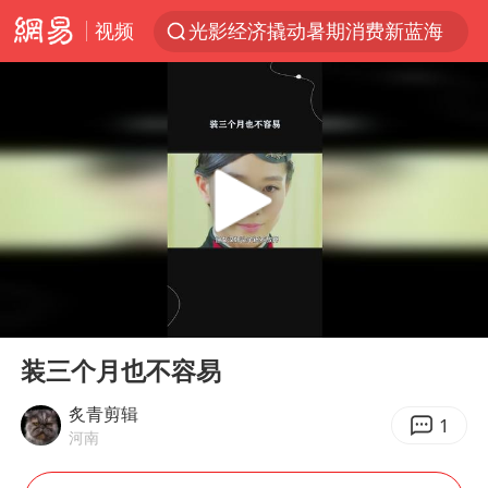
视频
光影经济撬动暑期消费新蓝海
马克·艾伦退出斯诺克中国公开赛
新疆优化调整景区内自驾服务费
梁家辉：到内地拍戏不是北上是回归
茅台部分直营店飞天茅台提价
情侣平潭拍日出坠崖1死1伤
上四休三，但降薪1000元，你接受吗？
00:00
00:23
杭州全市有序停课
Play
Ent
full
商场现钱学森巨幅海报 负责人回应
装三个月也不容易
36岁男演员成景区NPC后人气爆棚
炙青剪辑
1
河南
全民健身事业高质量发展