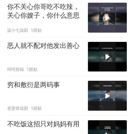
你不关心你哥吃不吃辣，
关心你嫂子，你什么意思
柒小七追剧
1跟贴
恶人就不配对他发出善心
呵呵剪辑
1跟贴
穷和敷衍是两码事
老婆饼追剧
1跟贴
不吃饭这招只对妈妈有用