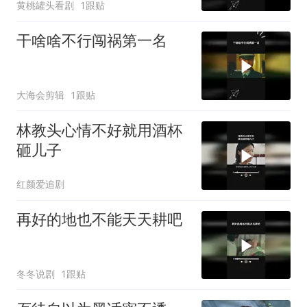
黄桃罐头看剧
1跟贴
干啥啥不行闯祸第一名
大海会剪辑
1跟贴
林教头心情不好就用酒杯
砸儿子
红颜爱追剧
再好的地也不能天天耕吧
冬冬说剧
1跟贴