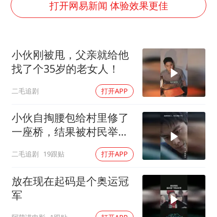
台当局重金为“台独”织“皇帝新衣”
打开网易新闻 体验效果更佳
几元成本的AI广告导致千万市值蒸发
老挝国会主席赛宋蓬逝世
小伙刚被甩，父亲就给他
夏日经济乘“热”而上 消费市场向“新”而行
找了个35岁的老女人！
白海豚将正面袭击贯穿浙江
二毛追剧
打开APP
酒店回应车内过夜被收150元
乐享全民健身 共筑健康中国
小伙自掏腰包给村里修了
一座桥，结果被村民举报
违建！
二毛追剧
19跟贴
打开APP
放在现在起码是个奥运冠
军