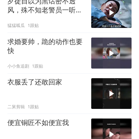
歹徒自以为黑话密不透
风，殊不知老警员一听便
识破玄机
猛猛呱瓜
1跟贴
求婚要帅，跪的动作也要
快
小小鱼追剧
1跟贴
衣服丢了还敢回家
二舅剪辑
1跟贴
便宜铜匠不如便宜我