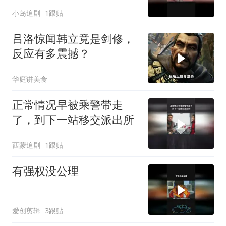
小岛追剧
1跟贴
吕洛惊闻韩立竟是剑修，
反应有多震撼？
华庭讲美食
正常情况早被乘警带走
了，到下一站移交派出所
西蒙追剧
1跟贴
有强权没公理
爱创剪辑
3跟贴