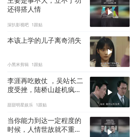
主要是事不大，立不了功
还得搭人情
深扒影视吧
1跟贴
本该上学的儿子离奇消失
小黑米剪辑
1跟贴
李涯再吃败仗 ，吴站长二
度受挫，陆桥山趁机疯狂
嘲讽
甜甜明星娱乐
1跟贴
当你能力到达一定程度的
时候，人情世故就不重要