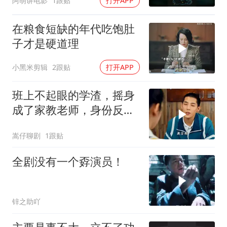
阿萌讲电影
1跟贴
打开APP
在粮食短缺的年代吃饱肚
子才是硬道理
小黑米剪辑
2跟贴
打开APP
班上不起眼的学渣，摇身
成了家教老师，身份反转
太精彩
嵩仔聊剧
1跟贴
全剧没有一个孬演员！
锌之助吖