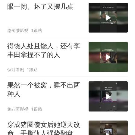
眼一闭。坏了又摆几桌
剧蜀黍影视
1跟贴
得饶人处且饶人，还有李
丰田拿捏不了的人
伙计看剧
1跟贴
果然一个被窝，睡不出两
种人
兔八哥影视
1跟贴
穿成猪圈傻女后她逆天改
命，手撕仇人强势翻盘