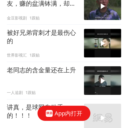
友，赚的盆满钵满，却不
料发生了意外
金豆影视剧
1跟贴
被好兄弟背刺才是最伤心
的
世界影视汇
1跟贴
老同志的含金量还在上升
一人追剧
1跟贴
讲真，是球网先动手
App内打开
的！！！