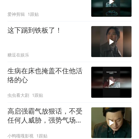
爱神剪辑
1跟贴
这下踢到铁板了！
糖逗在娱乐
生病在床也掩盖不住他活
络的心
虫虫看大剧
1跟贴
高启强霸气放狠话，不受
任何人威胁，强势气场震
撼全场
小鸭嘎嘎影视
1跟贴