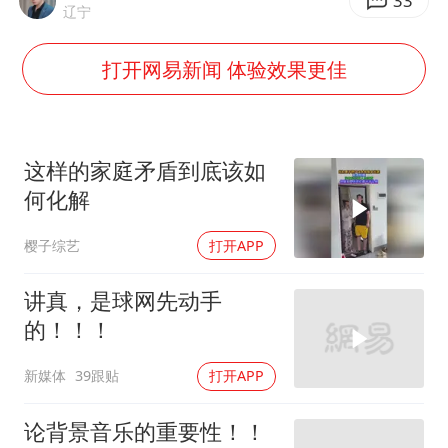
五粮液渠道价一箱上涨近百元
33
辽宁
法国下周开始禁止未经同意的电话营销
打开网易新闻 体验效果更佳
贵州轮胎子公司获美国退税8136万
郑国霖回应去景区上班被保安拦下
CIA被曝已秘密设立古巴工作组
这样的家庭矛盾到底该如
曝韩足协曾为外籍裁判安排性招待
何化解
萧敬腾：不忍心让妻子承受生育的苦
樱子综艺
打开APP
奋进开新局 实干挑大梁
讲真，是球网先动手
的！！！
新媒体
39跟贴
打开APP
论背景音乐的重要性！！