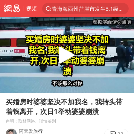
视频
青海海西州茫崖市发生3.1级地震
以“新”破局 首发经济点亮城市消费活力
我国编制完成新版全月地质图
台风白海豚登陆地点更新
看守所辅警收受10万获刑1年
台风白海豚进入48小时警戒线
吉林一“温度计大楼”读数爆表
00:00
21:58
24小时不关空调 电费会更低吗
Play
Ent
full
宇树科技王兴兴身家有望超200亿元
买婚房时婆婆坚决不加我名，我转头带
着钱离开，次日1举动婆婆崩溃
村民谈“梅姨”：叫的其实是“媒姨”
声明：取材网络、谨慎鉴别
中国养老床位“三连降”
阿天爱旅行