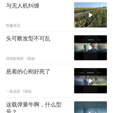
与无人机纠缠
智趣茶话
头可断发型不可乱
琪琪影视君
1跟贴
悬着的心刚好死了
一夜追剧
1跟贴
这载弹量牛啊，什么型
号？