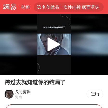
视频
名创优品一次性内裤 颜面尽失
解锁各地夏日限定体验
视频丨中国东方电气集团原党组副书记、董事宋致远被查
四川宜宾市珙县发生3.4级地震
台风白海豚闭眼浙江上海处于危险半圆
白海豚将正面袭击贯穿浙江
香港宏福苑火灾或由烟头引起
00:00
00:43
中国父女泰国骑摩托车坠崖1死1伤
Play
Ent
full
浙江台州《告全体市民书》
跨过去就知道你的结局了
网约车司机充电时猝死保险拒赔
炙青剪辑
1
河南
周末打虎 宋致远被查