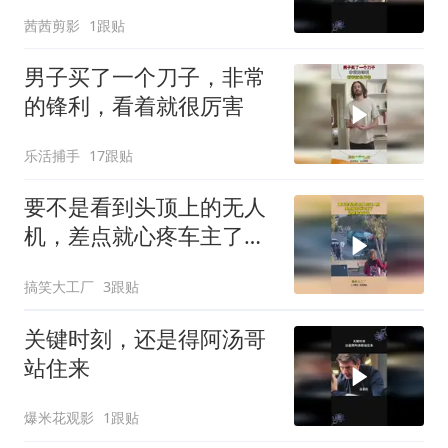
茜茜剪影
1跟贴
男子买了一个刀子，非常
的锋利，看着就很厉害
乐活捕手
17跟贴
要不是看到头顶上的无人
机，差点就心疼车主了，
这得赔多少钱！
搞笑大工厂
3跟贴
关键时刻，还是得阿汤哥
站住来
爆米花观影
1跟贴