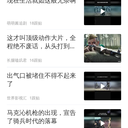
现在生活就如这般无奈啊
萌萌酱追剧
18跟贴
这才叫顶级动作大片，全
程绝不废话，从头打到
尾，震撼至极
长腿嗑叽君
16跟贴
出气口被堵住不得不起来
了
世界影视汇
1跟贴
马克沁机枪的出现，宣告
了骑兵时代的落幕