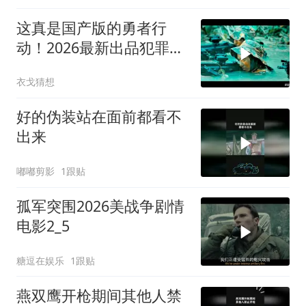
这真是国产版的勇者行
动！2026最新出品犯罪枪
战大片，全程够炸裂
衣戈猜想
好的伪装站在面前都看不
出来
嘟嘟剪影
1跟贴
孤军突围2026美战争剧情
电影2_5
糖逗在娱乐
1跟贴
燕双鹰开枪期间其他人禁