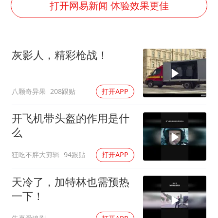
郑丽文：台湾从来没有“独立”过
打开网易新闻 体验效果更佳
刘浩存百花奖开幕式红裙起舞
女子网购名牌包发现是自己丢的那只
灰影人，精彩枪战！
女儿为争财产堵门阻挠父亲出殡
万岁山接盘烂尾恒大文旅城
八颗奇异果
208跟贴
打开APP
戚薇谈把脸交给AI
多个明星演唱会取消
开飞机带头盔的作用是什
习近平心系体育强国建设
么
狂吃不胖大剪辑
94跟贴
打开APP
天冷了，加特林也需预热
一下！