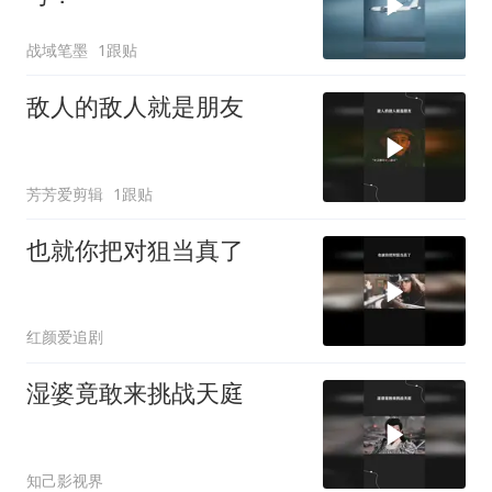
战域笔墨
1跟贴
敌人的敌人就是朋友
芳芳爱剪辑
1跟贴
也就你把对狙当真了
红颜爱追剧
湿婆竟敢来挑战天庭
知己影视界