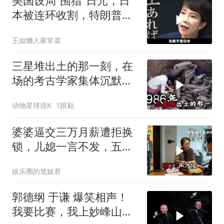
美国设局“围猎”日元，日
本被连环收割，特朗普金
融底牌全曝光
王姐懒人家常菜
三星堆出土的那一刻，在
场的考古学家集体沉默
了，颠覆所有人的认知
动物星球说K
1跟贴
婆婆逼交三万月薪遭拒换
锁，儿媳一言不发，五天
后丈夫收传票
娱乐圈的笔娱君
郭德纲 于谦 爆笑相声！
我要比赛，我上妙峰山干