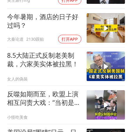
吴王旅行ing
打开APP
今年暑期，酒店的日子好
过吗？
大秦论道
2130跟贴
打开APP
8.5大陆正式反制老美制
裁，六家美实体被拉黑！
女人的偽裝
反噬如期而至，欧盟上演
相互问责大戏：“当初是谁
提议制裁中企的？”
小怪吃美食