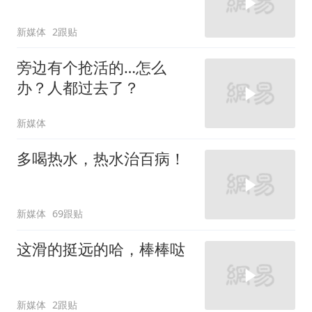
新媒体
2跟贴
旁边有个抢活的…怎么
办？人都过去了？
新媒体
多喝热水，热水治百病！
新媒体
69跟贴
这滑的挺远的哈，棒棒哒
新媒体
2跟贴