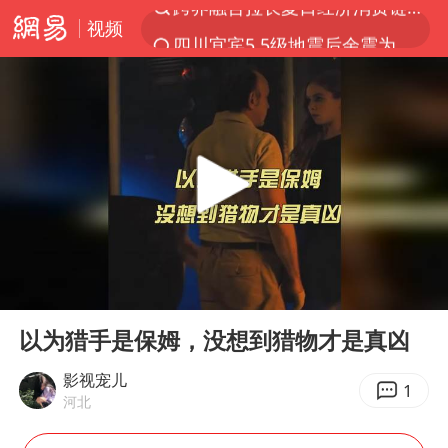
视频
四川宜宾5.5级地震后余震为何不断
白海豚5次眼壁置换
上海轨交全网络地面高架区段限速运行
王艺迪无缘横滨赛决赛
2026年7月份居民消费价格同比上涨0.5%
武契奇会见泽连斯基有何意图
“伊斯兰版北约”出现
00:00
07:02
台铃电动车仅骑一年就断电趴窝
Play
Ent
full
上海大部迎大暴雨
以为猎手是保姆，没想到猎物才是真凶
方桃子代言广告视频已下架
影视宠儿
1
河北
浙江海域将现5到8米巨浪到狂浪