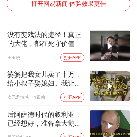
伯克希尔净买入约200亿美元股票
打开网易新闻 体验效果更佳
上交绝杀清华 姚明笑出表情包
曝美下令调查弹药库存信息遭泄露事件
没有变戏法的捷径！真正
白海豚在海上打了个结
的大佬，都在死守价值
以军士兵把枪口对准中国记者
王玉说
打开APP
构建更高水平的全民健身公共服务体系
婆婆把我女儿卖了十万，
给小叔子娶媳妇。我让她
牢底坐穿！
次元君情感
11跟贴
打开APP
后阿萨德时代的叙利亚，
已经想好，准备拿大鹅石
油叩响西方大门