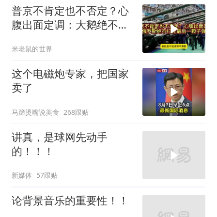
普京不肯定也不否定？心
腹出面定调：大鹅绝不打
光最后一颗子弹
米老鼠的世界
这个电磁炮专家，把国家
卖了
马蹄烫嘴说美食
268跟贴
讲真，是球网先动手
的！！！
新媒体
57跟贴
论背景音乐的重要性！！