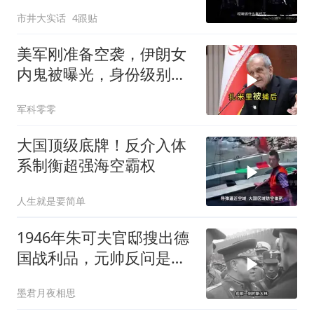
嘛去？你去拜一拜冠军老
市井大实话
4跟贴
祖庙
美军刚准备空袭，伊朗女
内鬼被曝光，身份级别很
意外
军科零零
大国顶级底牌！反介入体
系制衡超强海空霸权
人生就是要简单
1946年朱可夫官邸搜出德
国战利品，元帅反问是否
需辞职
墨君月夜相思