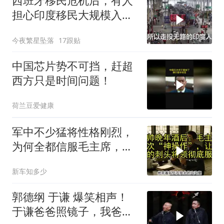
西班牙移民危机后，有人
担心印度移民大规模入侵
中国，这可能吗？
今夜繁星坠落
17跟贴
中国芯片势不可挡，赶超
西方只是时间问题！
荷兰豆爱健康
军中不少猛将性格刚烈，
为何全都信服毛主席，这
份大智慧值得感悟
新车知多少
郭德纲 于谦 爆笑相声！
于谦爸爸照镜子，我爸爸