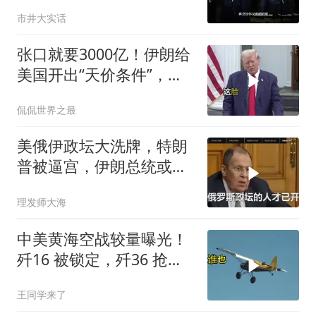
东方不败呀，两口子长反
市井大实话
了
张口就要3000亿！伊朗给
美国开出“天价条件”，特
朗普这回真被拿捏了？
侃侃世界之最
美俄伊政坛大洗牌，特朗
普被逼宫，伊朗总统或下
台，普京有麻烦了
理发师大海
中美黄海空战较量曝光！
歼16 被锁定，歼36 抢先
首飞，川普梦碎
王同学来了