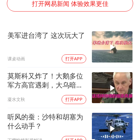
王艺迪无缘横滨赛决赛
打开网易新闻 体验效果更佳
泰国：高度重视中国游客旅游体验
于东来直播和胖东来核心团队开会
美军进台湾了 这次玩大了
上海大部迎大暴雨
《龙餐馆》 冲奖
课桌动画
打开APP
蒯曼挺进WTT横滨冠军赛女单四强
构建更高水平的全民健身公共服务体系
莫斯科又炸了！大鹅多位
军方高官遇刺，大乌暗杀
方向已曝光？
凝水文秋
打开APP
听风的蚕：沙特和胡塞为
什么动手？