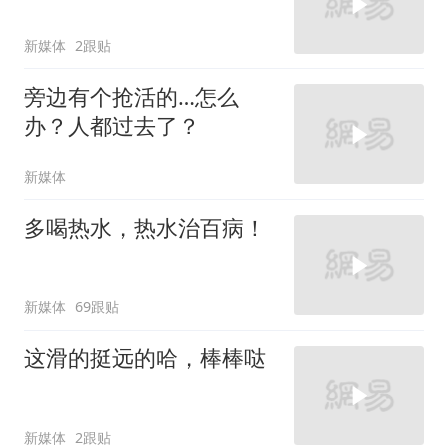
新媒体
2跟贴
旁边有个抢活的…怎么
办？人都过去了？
新媒体
多喝热水，热水治百病！
新媒体
69跟贴
这滑的挺远的哈，棒棒哒
新媒体
2跟贴