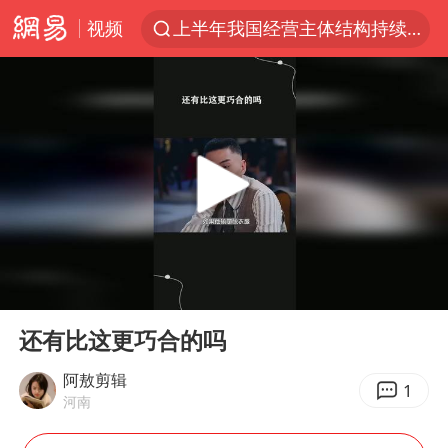
视频
上半年我国经营主体结构持续优化
上海有出现龙卷潜势
上海全域长途客运班次全部停运
今日15时起福州地铁高架区段停运
白海豚逼近浙闽沿海
1枚就能让航母瘫痪 轰-6J实力有多强
王艺迪2-4不敌张本美和止步4强
00:00
02:29
国足U17与阿森纳决赛取消 并列冠军
Play
Ent
full
上门女婿出轨女邻居多年被判重婚罪
还有比这更巧合的吗
王传君 《披荆斩棘》
阿敖剪辑
1
河南
2025年小学教师减少13.19万