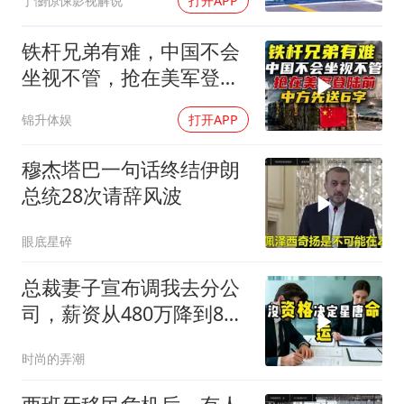
丁懰惊悚影视解说
打开APP
铁杆兄弟有难，中国不会
坐视不管，抢在美军登陆
前，中方先送6字
锦升体娱
打开APP
穆杰塔巴一句话终结伊朗
总统28次请辞风波
眼底星碎
总裁妻子宣布调我去分公
司，薪资从480万降到8
万，我递交辞呈
时尚的弄潮