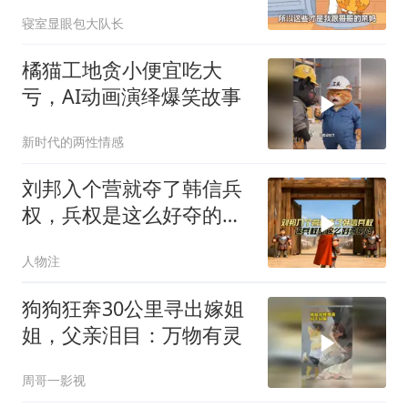
里捡的，哈小
寝室显眼包大队长
橘猫工地贪小便宜吃大
亏，AI动画演绎爆笑故事
新时代的两性情感
刘邦入个营就夺了韩信兵
权，兵权是这么好夺的
吗，看看刘邦的办法
人物注
狗狗狂奔30公里寻出嫁姐
姐，父亲泪目：万物有灵
周哥一影视