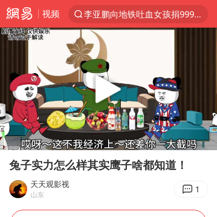
视频
李亚鹏向地铁吐血女孩捐99999元
探寻“技能+”促就业创业新路
周杰伦方辟谣“私生子”传闻
山东财大教授刘海明逝世 终年38岁
官方通报传销头目出狱办书院
逃犯看演唱会 刚出地铁就被逮住
台风白海豚可能在浙江登陆
00:00
01:41
因凡蒂诺首次公开道歉
Play
Ent
full
《Monica》填词人黎彼得去世
兔子实力怎么样其实鹰子啥都知道！
人贩子“梅姨”真实姓名曝光
天天观影视
1
山东
谷歌首席科学家Jeff Dean离职创业