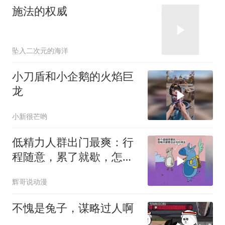
施法的权威
坠入二次元的海洋
小刀盾和小企鹅的火焰巨
龙
小新很芒哟
低精力人群出门最爽：行
程随意，累了就歇，怎么
省力怎么来
辉哥说动漫
不愧是兔子，谋略过人啊