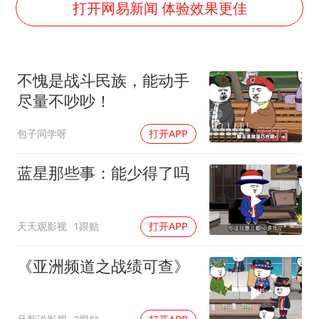
“银行午休1.5小时”留个窗口行不行
打开网易新闻 体验效果更佳
41岁女子为鼓励女儿考上985研究生
蜜雪冰城员工抽烟收银 门店现已停业
不愧是战斗民族，能动手
陕西柞水遭遇暴雨五千余户群众转移
尽量不吵吵！
汕头市政府被约谈
包子同学呀
打开APP
董路致歉：泰国10岁黑人父母是伪造的
13岁少年白天写作业晚上夜市炒粉
蓝星那些事：能少得了吗
总书记关心百姓身边这些民生大事
天天观影视
1跟贴
打开APP
《亚洲频道之战绩可查》