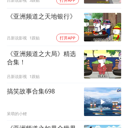
吕新说影视
3跟贴
打开APP
《亚洲频道之天地银行》
吕新说影视
1跟贴
打开APP
《亚洲频道之大局》精选
合集！
吕新说影视
1跟贴
搞笑故事合集698
呆萌的小鲤