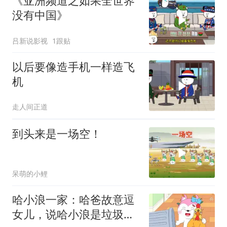
《亚洲频道之如果全世界
没有中国》
吕新说影视
1跟贴
以后要像造手机一样造飞
机
走人间正道
到头来是一场空！
呆萌的小鲤
哈小浪一家：哈爸故意逗
女儿，说哈小浪是垃圾桶