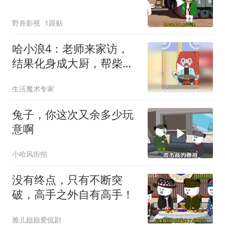
野兽影视
1跟贴
哈小浪4：老师来家访，
结果化身成大厨，帮柴圆
圆家做饭
生活魔术专家
兔子，你这次又余多少玩
意啊
小哈风街拍
没有终点，只有不断突
破，高手之外自有高手！
雅儿姐姐爱侃剧