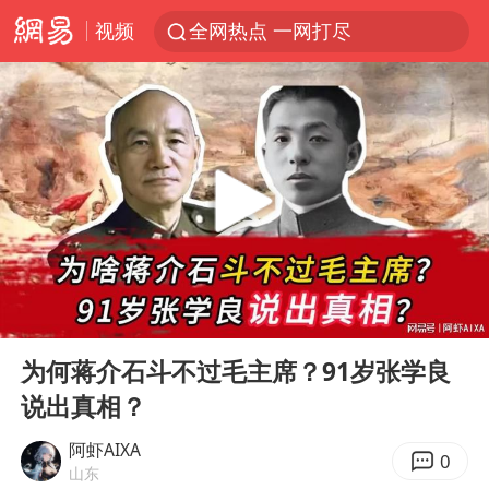
视频
全网热点 一网打尽
00:00
06:01
Play
Ent
full
为何蒋介石斗不过毛主席？91岁张学良
说出真相？
阿虾AIXA
0
山东