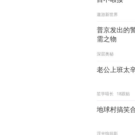
遨游新世界
普京发出的
需之物
深层奥秘
老公上班太
笙学嘻长
18跟贴
地球村搞笑
浮光惊掠影