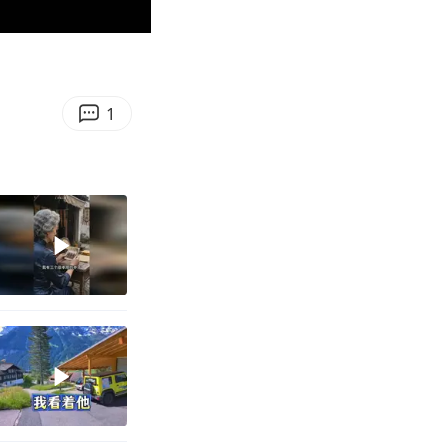
01:36
Enter
fullscreen
1