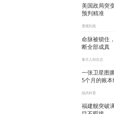
美国政局突
预判精准
透视到底
命脉被锁住
断全部成真
看尽人间百态
一张卫星图
5个月的账本
战武科普
福建舰突破
目不暇接