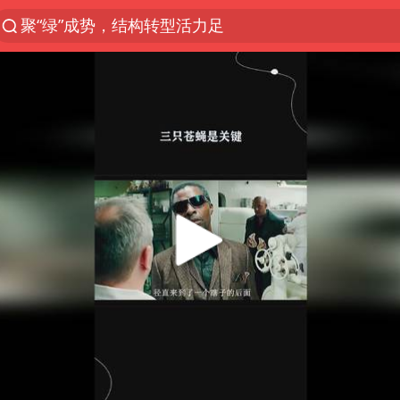
聚“绿”成势，结构转型活力足
台风“白海豚”影响中国已成定局
苏泊尔回应AI广告低俗擦边剧情争议
印度暴发金迪普拉病毒
律师称“梅姨”若满75岁或不适用死刑
陕西柞水突发泥石流致1死2失联
杭州一小区17楼玻璃幕墙爆裂
“梅姨”准确年龄仍未知
沪指震荡反弹涨0.57%
41岁女子为鼓励女儿考上985研究生
“事业单位招聘不是人情买卖”