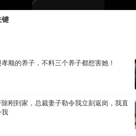
上海一酒店房间爬满床虱 住客反被怼
女子利用漏洞0元买了3千台电器
关键
知识产权强国建设驶入“快车道”
余承东口误将24999元电脑报成2499
杨某某拒服兵役 不得录用为公务员
新华社权威快报|我国编制完成新版全月地质图
很孝顺的养子，不料三个养子都想害她！
中国经济展现强大韧性和活力
开除刚到家，总裁妻子勒令我立刻返岗，我直
令我