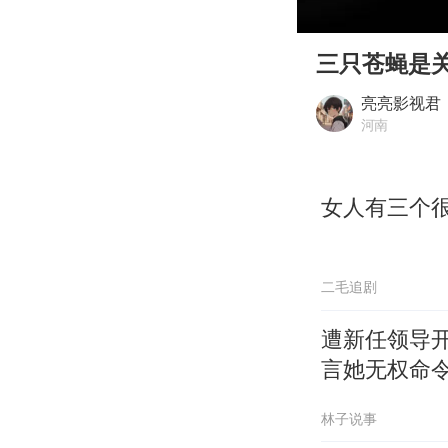
00:00
Play
三只苍蝇是
亮亮影视君
河南
女人有三个
二毛追剧
遭新任领导
言她无权命
林子说事