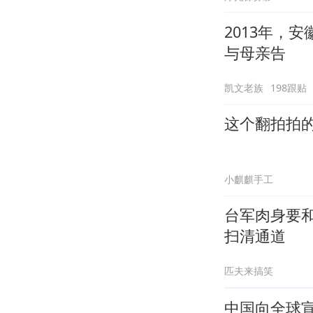
2013年，
与母亲告
凯文老族
198跟贴
这个翻拍拍
小麒麒手工
台军肉身要
扫清通道
匹夫来搞笑
中国向全球