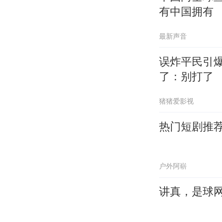
有中国拥有
最新声音
误炸平民引
了：别打了
猪猪爱影视
热门短剧推
户外阿崭
讲真，是球