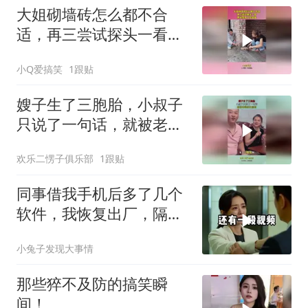
大姐砌墙砖怎么都不合
适，再三尝试探头一看，
原来是有人在捣鬼！
小Q爱搞笑
1跟贴
嫂子生了三胞胎，小叔子
只说了一句话，就被老婆
疯狂扇脸
欢乐二愣子俱乐部
1跟贴
同事借我手机后多了几个
软件，我恢复出厂，隔壁
总监竟被带走
小兔子发现大事情
那些猝不及防的搞笑瞬
间！