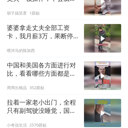
有问题吧！
胡子搞笑君
1跟贴
婆婆拿走丈夫全部工资
卡，我月薪3万，果断停
做早饭
喂河马的陈加西
中国和美国各方面进行对
比，看看哪些方面都是谁
领先
周周出精品
352跟贴
拉着一家老小出门，全程
只有副驾驶没睡觉，国产
车越来越离谱
小奇说生活
2570跟贴