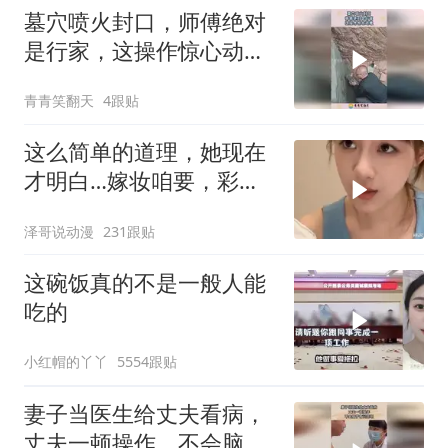
墓穴喷火封口，师傅绝对
是行家，这操作惊心动
魄！
青青笑翻天
4跟贴
这么简单的道理，她现在
才明白…嫁妆咱要，彩礼
咱也给！
泽哥说动漫
231跟贴
这碗饭真的不是一般人能
吃的
小红帽的丫丫
5554跟贴
妻子当医生给丈夫看病，
丈夫一顿操作，不会脑子