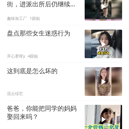
街，进派出所后仍继续发
飙，完整事件大揭秘
趣味加工厂
1跟贴
盘点那些女生迷惑行为
开心君呀y
4跟贴
这到底是怎么坏的
流云综艺
爸爸，你能把同学的妈妈
娶回来吗？