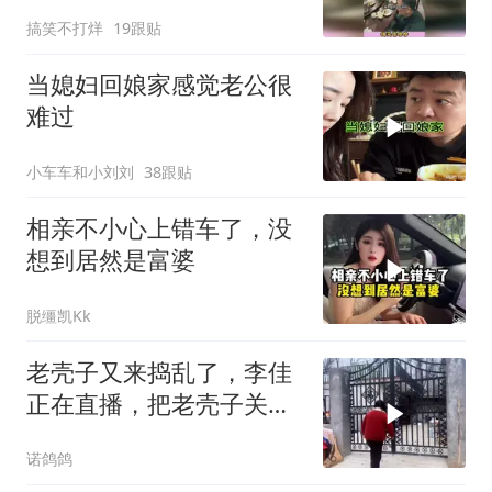
舞，原来她是大家掌
搞笑不打烊
19跟贴
当媳妇回娘家感觉老公很
难过
小车车和小刘刘
38跟贴
相亲不小心上错车了，没
想到居然是富婆
脱缰凯Kk
老壳子又来捣乱了，李佳
正在直播，把老壳子关在
大门外一天没开门
诺鸽鸽