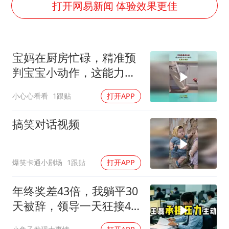
上海大部迎大暴雨
打开网易新闻 体验效果更佳
日本连续发生两次地震
以军士兵把枪口对准中国记者
宝妈在厨房忙碌，精准预
方桃子代言广告视频已下架
判宝宝小动作，这能力满
白海豚在海上打了个结
分！
小心心看看
1跟贴
打开APP
构建更高水平的全民健身公共服务体系
搞笑对话视频
爆笑卡通小剧场
1跟贴
打开APP
年终奖差43倍，我躺平30
天被辞，领导一天狂接47
个退单电话