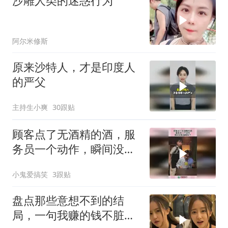
沙雕人类的迷惑行为
阿尔米修斯
原来沙特人，才是印度人
的严父
主持生小爽
30跟贴
顾客点了无酒精的酒，服
务员一个动作，瞬间没有
酒精味了！
小鬼爱搞笑
3跟贴
盘点那些意想不到的结
局，一句我赚的钱不脏，