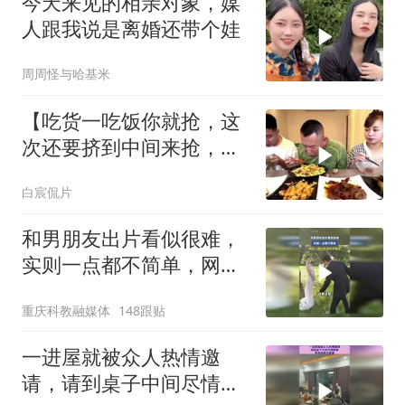
今天来见的相亲对象，媒
人跟我说是离婚还带个娃
周周怪与哈基米
【吃货一吃饭你就抢，这
次还要挤到中间来抢，我
就不信治不了你
白宸侃片
和男朋友出片看似很难，
实则一点都不简单，网
友：很听话，但听不懂话
重庆科教融媒体
148跟贴
一进屋就被众人热情邀
请，请到桌子中间尽情跳