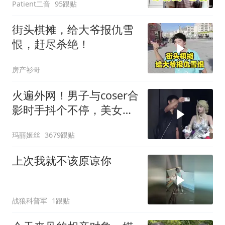
Patient二音
95跟贴
街头棋摊，给大爷报仇雪
恨，赶尽杀绝！
房产衫哥
火遍外网！男子与coser合
影时手抖个不停，美女做
出一个意外举动
玛丽姬丝
3679跟贴
上次我就不该原谅你
战狼科普军
1跟贴