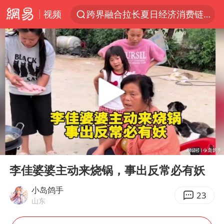
视频
白海豚预计将在浙江苍南到三门一带登陆
四川宜宾5.5级地震后余震为何不断
2026年7月份居民消费价格同比上涨0.5%
伯克希尔净买入约200亿美元股票
“伊斯兰版北约”出现
武契奇会见泽连斯基有何意图
上海中心城区暴雨预警由橙变红
00:00
05:07
台铃电动车仅骑一年就断电趴窝
Play
Ent
full
白海豚5次眼壁置换
李佳婆婆主动来烧锅，事出反常必有妖
浙江海域将现5到8米巨浪到狂浪
小岛鸽手
23
山东
曝美下令调查弹药库存信息遭泄露事件