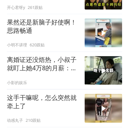
真是杀人又诛心
开心君呀y
261跟贴
果然还是新脑子好使啊！
思路畅通
小明不讲理
620跟贴
离婚证还没焐热，小叔子
就盯上她4万8的月薪：转
我
小影的娱乐
这手干嘛呢，怎么突然就
牵上了
动感丸子
210跟贴