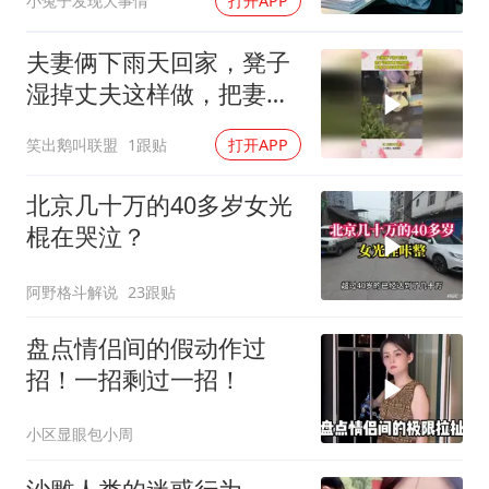
小兔子发现大事情
打开APP
夫妻俩下雨天回家，凳子
湿掉丈夫这样做，把妻子
爱的淋漓尽致！
笑出鹅叫联盟
1跟贴
打开APP
北京几十万的40多岁女光
棍在哭泣？
阿野格斗解说
23跟贴
盘点情侣间的假动作过
招！一招剩过一招！
小区显眼包小周