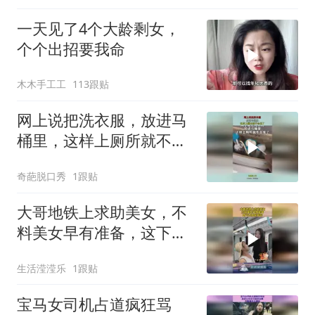
一天见了4个大龄剩女，
个个出招要我命
木木手工工
113跟贴
网上说把洗衣服，放进马
桶里，这样上厕所就不会
臭了！
奇葩脱口秀
1跟贴
大哥地铁上求助美女，不
料美女早有准备，这下大
哥乐开花！
生活滢滢乐
1跟贴
宝马女司机占道疯狂骂