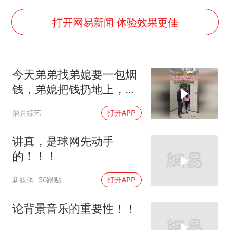
宇树王兴兴被问了360多个问题
上四休三，但降薪1000元，你接受吗？
打开网易新闻 体验效果更佳
几元成本的AI广告导致千万市值蒸发
唐田赛前发布会上引用《孙子兵法》
今天弟弟找弟媳要一包烟
台当局重金为“台独”织“皇帝新衣”
钱，弟媳把钱扔地上，那
郑丽文：台湾从来没有“独立”过
一刻好心酸
踏月综艺
打开APP
商场现钱学森巨幅海报 负责人回应
乐享全民健身 共筑健康中国
讲真，是球网先动手
的！！！
新媒体
50跟贴
打开APP
论背景音乐的重要性！！