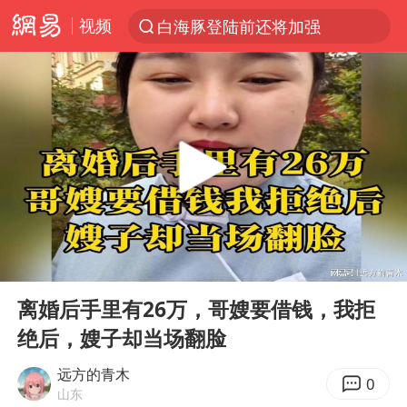
视频
白海豚登陆前还将加强
光影经济撬动暑期消费新蓝海
河南重大刑案嫌犯夏某钢落网
国乒女单三将晋级四强
选专业别因“热门”窄化“热爱”
三警齐发！多地10级以上雷暴大风
情侣平潭拍日出坠崖1死1伤
00:00
03:06
日本发布排名：“中国第一，美日德韩英法居后”
Play
Ent
full
茅台部分直营店飞天茅台提价
离婚后手里有26万，哥嫂要借钱，我拒
绝后，嫂子却当场翻脸
大V：马科斯把路走绝了
白海豚将正面袭击贯穿浙江
远方的青木
0
山东