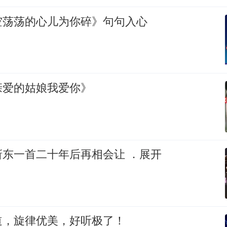
空荡荡的心儿为你碎》句句入心
亲爱的姑娘我爱你》
靳东一首二十年后再相会让 ．展开
道，旋律优美，好听极了！