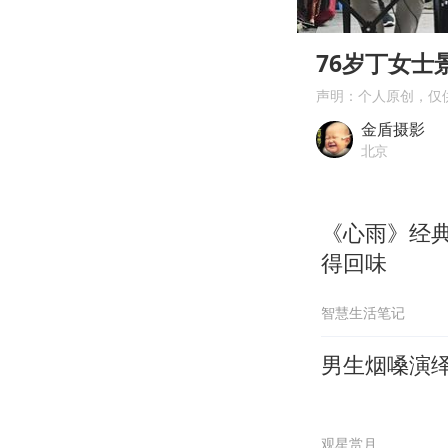
00:00
Play
76岁丁女
声明：个人原创，仅
金盾摄影
北京
《心雨》经
得回味
智慧生活笔记
男生烟嗓演
观星赏月