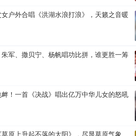
父女户外合唱《洪湖水浪打浪》，天籁之音暖
、朱军、撒贝宁、杨帆唱功比拼，谁更胜一筹
挑衅！一首《决战》唱出亿万中华儿女的怒吼
《草原上升起不落的太阳》，尽显草原气象