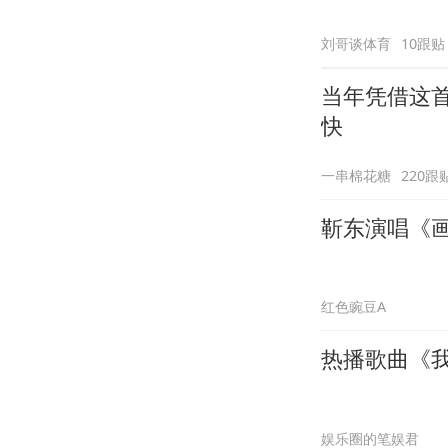
刘哥谈体育
10跟贴
当年凭借这首
快
一串棉花糖
220跟
靳东演唱《
红色豌豆A
热播歌曲《
娱乐圈的笔娱君