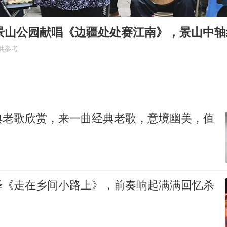
曝韩足协曾为外籍裁判安排性招待
深圳地面沉降致车辆损坏系谣言
士景山公园献唱《边疆处处赛江南》，景山中
现代版摸金校尉落网查获400多枚古币
供参考
消费新图景｜多举措提升消费体验 释放夏日经济活力
泰国一女公务员妆容引争议 本人回应
女子利用漏洞0元薅走3000多件家电
典老歌欣赏，来一曲经典老歌，意境幽美，值
奋进开新局 实干挑大梁
绎《走在乡间小路上》，前奏响起满满回忆杀