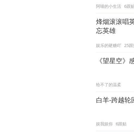
阿喵的小生活
6跟
烽烟滚滚唱
忘英雄
娱乐的硬糖吖
25跟
《望星空》
给不了的温柔
白羊-跨越轮回
娱我娱你
6跟贴