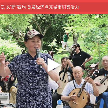
以“新”破局 首发经济点亮城市消费活力
OpenAI为免费用户升级GPT-5.6 Luna
台风白海豚最新路径研判来了
毛宁转发梯田音乐会视频海外网友赞叹
我国编制完成新版全月地质图
“China Cool”成海外热词
美股三大指数集体收跌 西数跌超13%
巡查组提问 工作人员偷用手机查答案
看守所辅警收受10万获刑1年
国家气候中心：8月将有4轮高温过程，部分地区可达4
今年已有4位周星驰电影配角去世