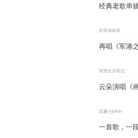
经典老歌串
刘哥谈体育
再唱《军港
智慧生活笔记
云朵演唱《
逗趣小Joker
一首歌，一