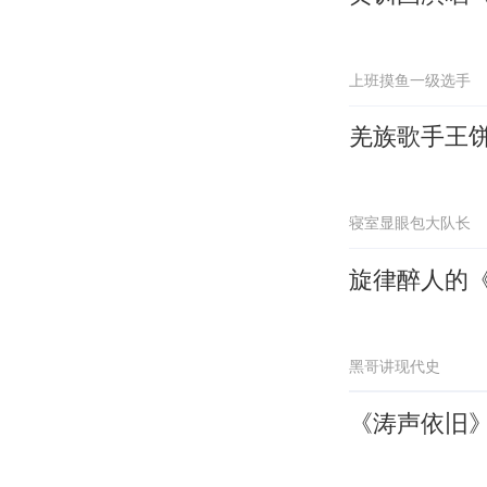
上班摸鱼一级选手
羌族歌手王
寝室显眼包大队长
旋律醉人的
黑哥讲现代史
《涛声依旧