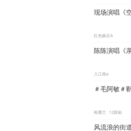
现场演唱《
红色豌豆A
陈陈演唱《
入江南a
＃毛阿敏＃
检雁兰
12跟贴
风流浪的街