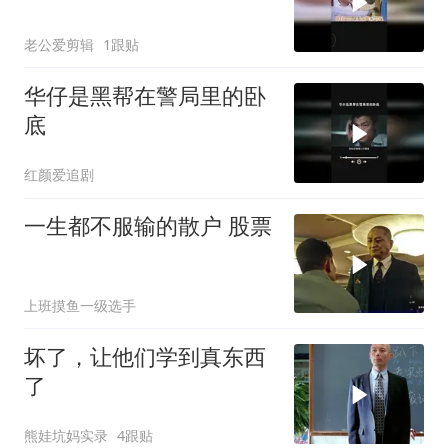
老公爱剪辑
1跟贴
华仔是黑帮在警局里的卧
底
红颜爱追剧
一生都不服输的散户 股票
上班摸鱼一级选手
坏了，让他们学到真东西
了
熊娃坑妈实录
4跟贴