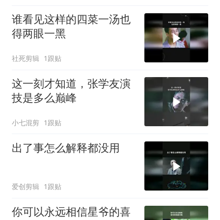
谁看见这样的四菜一汤也
得两眼一黑
社死剪辑
1跟贴
这一刻才知道，张学友演
技是多么巅峰
小七混剪
1跟贴
出了事怎么解释都没用
爱创剪辑
1跟贴
你可以永远相信星爷的喜