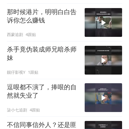
那时候港片，明明白白告
诉你怎么赚钱
西蒙追剧
4跟贴
杀手竟伪装成师兄暗杀师
妹
靓仔影视Y
1跟贴
逗哏都不演了，捧哏的自
然就失业了
柒小七追剧
4跟贴
不信同事信外人？还是匪