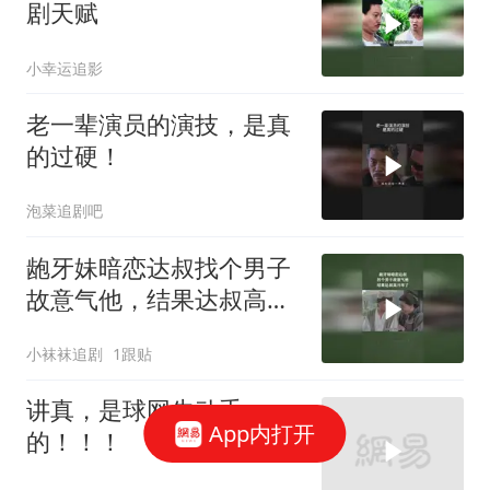
剧天赋
小幸运追影
老一辈演员的演技，是真
的过硬！
泡菜追剧吧
龅牙妹暗恋达叔找个男子
故意气他，结果达叔高兴
坏了
小袜袜追剧
1跟贴
讲真，是球网先动手
App内打开
的！！！