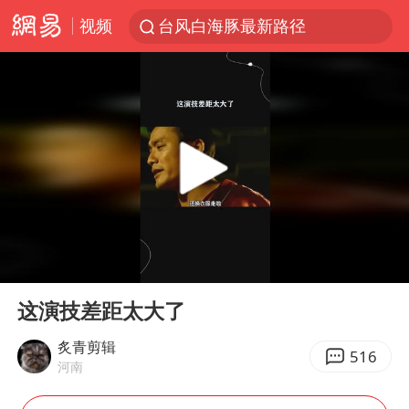
视频
台风白海豚最新路径
昆明石林火把节
63岁关之琳否认与27岁模特恋情
外交部发言人就广岛核爆81周年等答记者问
27岁女子成组织卖淫集团主犯被通缉
我国编制完成新版全月地质图
贵州轮胎子公司获美国退税8136万
00:00
03:00
胡塞武装袭扰红海航运行动升级
Play
Ent
full
郑国霖回应去景区上班被保安拦下
这演技差距太大了
80后女柜员逆袭成4200亿银行副行长
炙青剪辑
516
河南
感觉全东北都在等7号