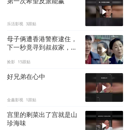
第一次希望反派能赢
乐活影视
3跟贴
母子俩遭香港警察逮住，
下一秒竟寻到叔叔家，瞬
间有了救星
捡影
15跟贴
好兄弟在心中
金鑫影视
1跟贴
宫里的剩菜出了宫就是山
珍海味