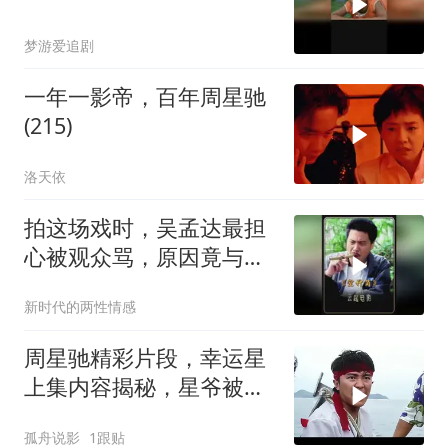
梦游爱追剧
一年一影帝，百年周星驰
(215)
洛天依
拍这场戏时，吴孟达最担
心被观众骂，原因竟与周
星驰有关
新时代的两性情感
周星驰精彩片段，幸运星
上集内容揭秘，星爷被黑
老大扔进大海
孤舟说影
1跟贴