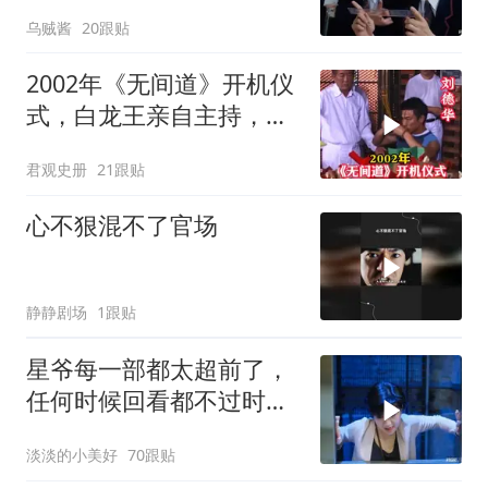
乌贼酱
20跟贴
2002年《无间道》开机仪
式，白龙王亲自主持，预
言句句成真！
君观史册
21跟贴
心不狠混不了官场
静静剧场
1跟贴
星爷每一部都太超前了，
任何时候回看都不过时，
后劲十足
淡淡的小美好
70跟贴