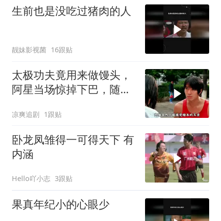
生前也是没吃过猪肉的人
靓妹影视菌
16跟贴
太极功夫竟用来做馒头，
阿星当场惊掉下巴，随后
高歌一曲
凉爽追剧
1跟贴
卧龙凤雏得一可得天下 有
内涵
Hello吖小志
3跟贴
果真年纪小的心眼少