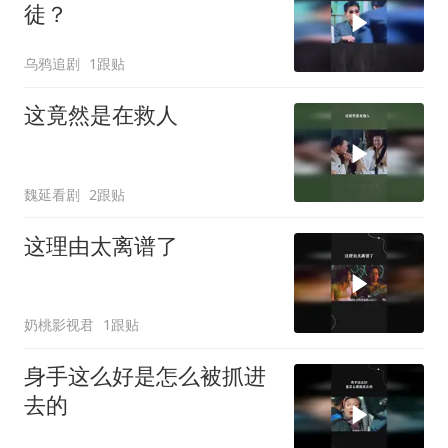
徒？
乌鸦追剧
1跟贴
这竟然是在救人
魏延看剧
2跟贴
这理由太离谱了
奶桃影视君
1跟贴
身手这么好是怎么被抓进
去的