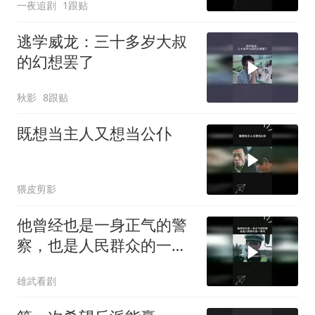
一夜追剧
1跟贴
逃学威龙：三十多岁大叔
的幻想罢了
秋影
8跟贴
既想当主人又想当公仆
猥皮剪影
他曾经也是一身正气的警
察，也是人民群众的一束
光
雄武看剧