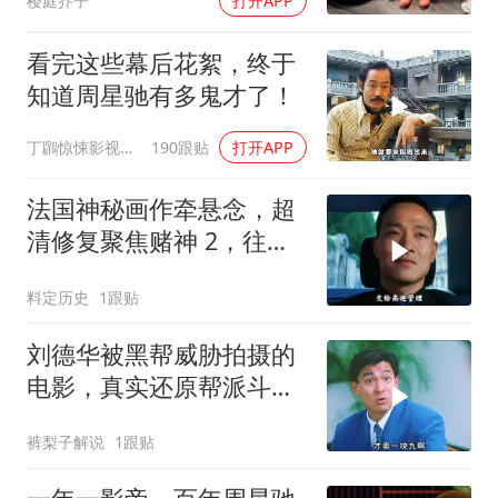
樱庭芥子
打开APP
看完这些幕后花絮，终于
知道周星驰有多鬼才了！
丁鸊惊悚影视解说
190跟贴
打开APP
法国神秘画作牵悬念，超
清修复聚焦赌神 2，往昔
经典深度解读
料定历史
1跟贴
刘德华被黑帮威胁拍摄的
电影，真实还原帮派斗
争！
裤梨子解说
1跟贴