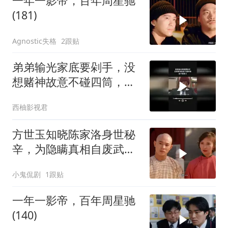
一年一影帝，百年周星驰
(181)
Agnostic失格
2跟贴
弟弟输光家底要剁手，没
想赌神故意不碰四筒，老
千输惨了
西柚影视君
方世玉知晓陈家洛身世秘
辛，为隐瞒真相自废武
功，背后隐情引深思
小鬼侃剧
1跟贴
一年一影帝，百年周星驰
(140)