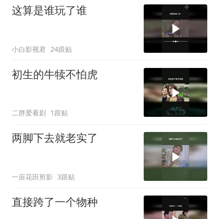
这算是谁玩了谁
小白影视君
24跟贴
初生的牛犊不怕虎
二胖爱看剧
1跟贴
两脚下去就老实了
一亩花田剪影
3跟贴
直接跨了一个物种