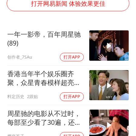
扎哈罗娃批广岛市长不提美国原子弹
打开网易新闻 体验效果更佳
泰国一女公务员妆容引争议 本人回应
多地要求领导干部带头休假
一年一影帝，百年周星驰
女子利用漏洞0元薅走3000多件家电
(89)
东方甄选被判赔偿江小白30万元
创作者_7SAu
打开APP
奋进开新局 实干挑大梁
香港当年半个娱乐圈齐
聚，众星青春模样超亮
眼，星爷现身瞬间惊艳
料定历史
2跟贴
打开APP
周星驰的电影从不过时，
每部至少看了30遍，还是
很喜欢看