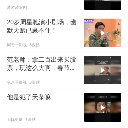
梦游爱追剧
20岁周星驰演小剧场，幽
默天赋已藏不住！
周哥一影视
5跟贴
范老师：拿二百出来买股
票，玩这么大啊，春节档
电子榨菜来了
兔八哥影视
3跟贴
他是犯了天条嘛
无忧剪影
1跟贴