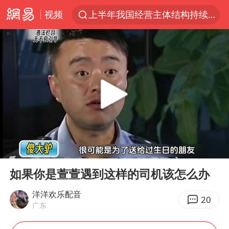
视频
上半年我国经营主体结构持续优化
杭州机场已取消航班388架次
浙江省委书记：该停下的坚决停下来
白海豚将给京津冀带来大暴雨
中国籍豪华游艇富商之子在泰国被杀
上海中心千吨“镇楼神器”摆动明显
国足U17与阿森纳决赛取消 并列冠军
00:00
06:41
上门女婿出轨女邻居多年被判重婚罪
Play
Ent
full
《龙餐馆》 冲奖
如果你是萱萱遇到这样的司机该怎么办
笔试第一被劝弃考涉事副校长被撤职
洋洋欢乐配音
20
广东
构建更高水平的全民健身公共服务体系