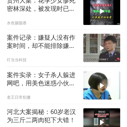
贵州大案：花季少女惨死
密林深处，被发现时已成
为一堆白骨！
水色胭脂香
案件记录：嫌疑人没有作
案时间，却不能排除嫌疑
人，很可能是雇人行凶
叮当当科技
案件实录：女子杀人躲进
网吧，用美色迷惑小伙，
让其帮忙抛尸
老王日常犯傻
河北大案揭秘：60岁老汉
为三斤二两肉犯下大错！