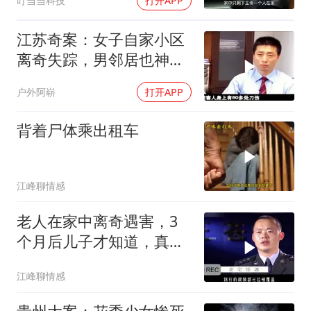
叮当当科技
打开APP
江苏奇案：女子自家小区
离奇失踪，男邻居也神秘
消失
户外阿崭
打开APP
背着尸体乘出租车
江峰聊情感
老人在家中离奇遇害，3
个月后儿子才知道，真相
令人难以置信
江峰聊情感