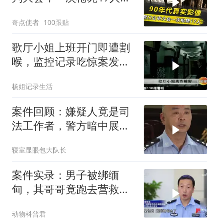
犯人临刑前唱歌
奇点使者
100跟贴
歌厅小姐上班开门即遭割
喉，监控记录吃惊案发全
过程
杨姐记录生活
案件回顾：嫌疑人竟是司
法工作者，警方暗中展开
调查，结果却
寝室显眼包大队长
案件实录：男子被绑缅
甸，其哥哥竟跑去营救，
警方万万没想到
动物科普君