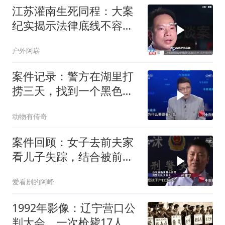
江苏灌南生死同程：大案
纪实揭示法律底线不容触
碰
户外阿崭
案件记录：警方在湖里打
捞三天，找到一个黑色行
李箱，打开后惊
动物有传奇
案件回顾：女子去前夫家
看儿子失踪，结合被前夫
家暴过往，前夫成重点怀
爱看剧的阿峰
疑对象
1992年影像：辽宁营口公
判大会，一次枪毙17人，