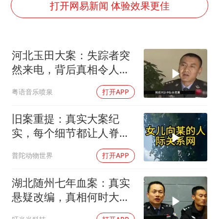
王艺迪2-4不敌张本美和止步4强
打开网易新闻 体验效果更佳
灌溉水坝被隔成鱼塘 村民投诉20余年
以军士兵把枪口对准中国记者
河北玉田大案：失踪者突
顾客将调料瓶扔火锅里泄愤
然来电，背后真相令人震
韩军前线部队连曝丑闻
惊
粤语音乐喷泉
打开APP
上海有出现龙卷潜势
奋力开创中国式现代化建设新局面
旧案重提：真实大案纪
实，每个细节都让人脊背
发凉
普陀动物世界
打开APP
湖北随州七年血案：真实
悬疑改编，真相何时大
白？