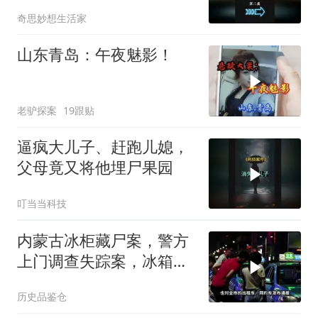
奇思妙想生活家
山东青岛：午夜魅影！
老驴探案
19跟贴
逼疯大儿子、赶跑儿媳，
父母竟又将他埋尸果园
叮当当科技
内蒙古冰柜藏尸案，警方
上门调查失踪案，冰箱却
惊现人脚丈夫夺门而逃
历史品鉴仓