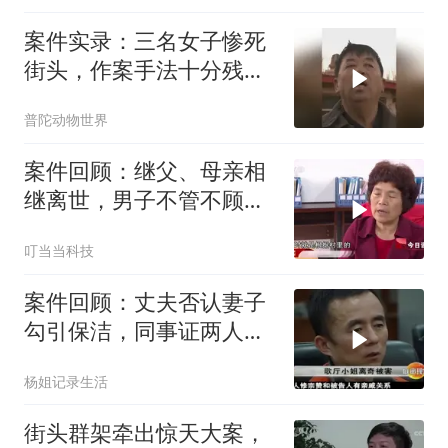
案件实录：三名女子惨死
街头，作案手法十分残
忍，村民吓得夜晚不敢出
普陀动物世界
行
案件回顾：继父、母亲相
继离世，男子不管不顾，
全靠村里代办后事
叮当当科技
案件回顾：丈夫否认妻子
勾引保洁，同事证两人关
系密切
杨姐记录生活
街头群架牵出惊天大案，