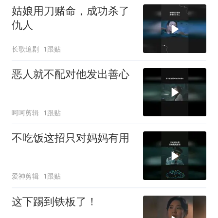
姑娘用刀赌命，成功杀了
仇人
长歌追剧
1跟贴
恶人就不配对他发出善心
呵呵剪辑
1跟贴
不吃饭这招只对妈妈有用
爱神剪辑
1跟贴
这下踢到铁板了！