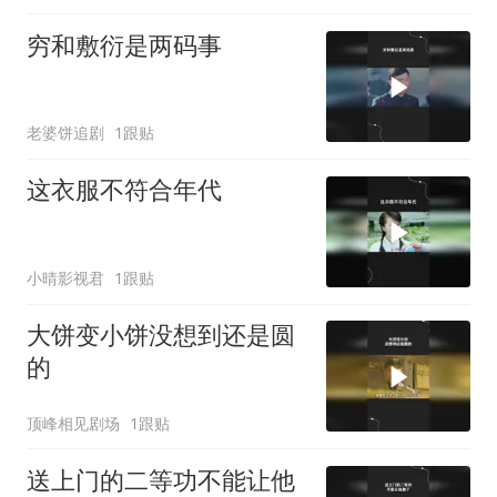
穷和敷衍是两码事
老婆饼追剧
1跟贴
这衣服不符合年代
小晴影视君
1跟贴
大饼变小饼没想到还是圆
的
顶峰相见剧场
1跟贴
送上门的二等功不能让他