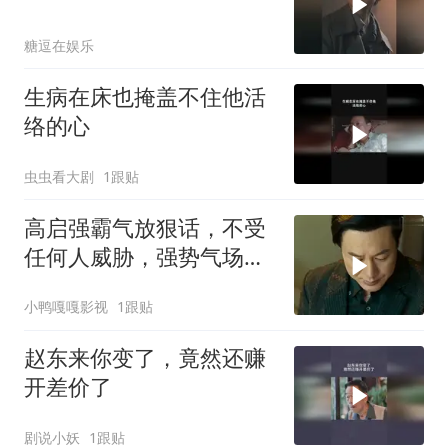
糖逗在娱乐
生病在床也掩盖不住他活
络的心
虫虫看大剧
1跟贴
高启强霸气放狠话，不受
任何人威胁，强势气场震
撼全场
小鸭嘎嘎影视
1跟贴
赵东来你变了，竟然还赚
开差价了
剧说小妖
1跟贴