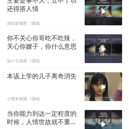
主要是事不大，立不了功
还得搭人情
深扒影视吧
1跟贴
你不关心你哥吃不吃辣，
关心你嫂子，你什么意思
柒小七追剧
1跟贴
本该上学的儿子离奇消失
小黑米剪辑
1跟贴
当你能力到达一定程度的
时候，人情世故就不重要