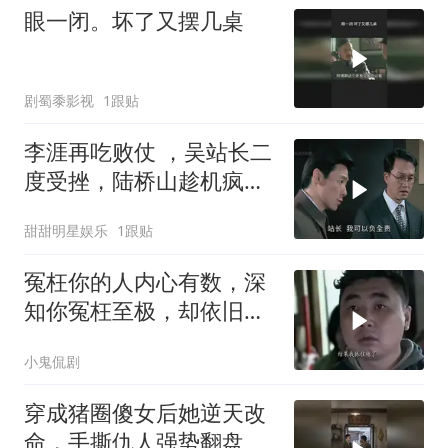
眼一闭。坏了又摆几桌
剧蜀黍影视
1跟贴
李涯再吃败仗 ，吴站长二
度受挫，陆桥山趁机疯狂
嘲讽
甜甜明星娱乐
1跟贴
冤枉你的人内心有数，深
知你冤枉至极，却依旧选
择无视
小鬼侃剧
穿成猪圈傻女后她逆天改
命，手撕仇人强势翻盘