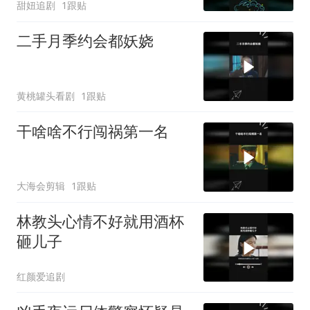
甜妞追剧
1跟贴
二手月季约会都妖娆
黄桃罐头看剧
1跟贴
干啥啥不行闯祸第一名
大海会剪辑
1跟贴
林教头心情不好就用酒杯
砸儿子
红颜爱追剧