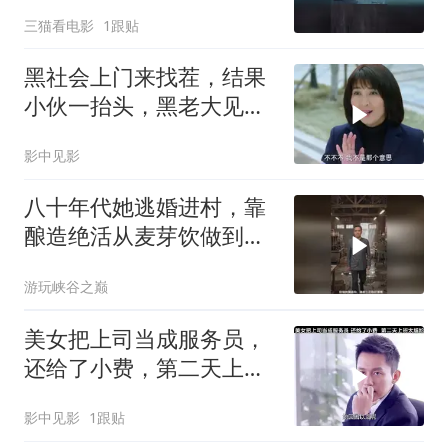
了
三猫看电影
1跟贴
黑社会上门来找茬，结果
小伙一抬头，黑老大见了
后跪下叫哥
影中见影
八十年代她逃婚进村，靠
酿造绝活从麦芽饮做到饮
料厂，收获爱情
游玩峡谷之巅
美女把上司当成服务员，
还给了小费，第二天上班
太尴尬
影中见影
1跟贴