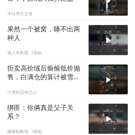
今日养生之道
果然一个被窝，睡不出两
种人
兔八哥影视
1跟贴
拒卖高价绒后偷偷低价抛
售，白满仓的算计被雪夜
揭穿
小雪的运动之心
绑匪：你俩真是父子关
系？
猫猫剧集地
1跟贴