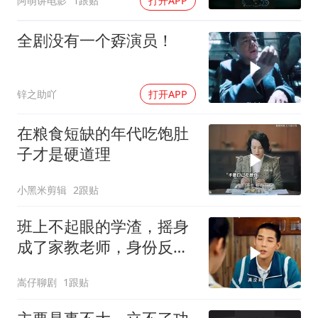
阿萌讲电影
1跟贴
打开APP
全剧没有一个孬演员！
锌之助吖
打开APP
在粮食短缺的年代吃饱肚
子才是硬道理
小黑米剪辑
2跟贴
班上不起眼的学渣，摇身
成了家教老师，身份反转
太精彩
嵩仔聊剧
1跟贴