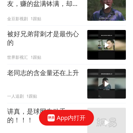
友，赚的盆满钵满，却不
料发生了意外
金豆影视剧
1跟贴
被好兄弟背刺才是最伤心
的
世界影视汇
1跟贴
老同志的含金量还在上升
一人追剧
1跟贴
讲真，是球网先动手
App内打开
的！！！