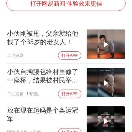
牛津大学一纸声明甩不了锅
打开网易新闻 体验效果更佳
海鲜忘车里4天打开门满车都是蛆
儿子陪躺平老爹体验外卖员火了
小伙刚被甩，父亲就给他
香港宏福苑火灾或由烟头引起
找了个35岁的老女人！
西贝创始人贾国龙押注鲜羊赛道
二毛追剧
打开APP
几元成本 千万市值蒸发
人民的健康、体质、幸福一脉相承
小伙自掏腰包给村里修了
一座桥，结果被村民举报
违建！
二毛追剧
19跟贴
打开APP
放在现在起码是个奥运冠
军