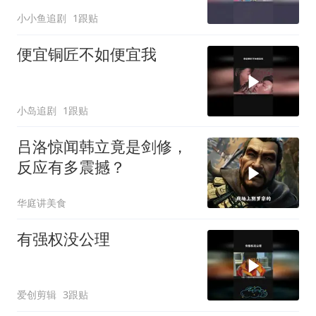
小小鱼追剧
1跟贴
便宜铜匠不如便宜我
小岛追剧
1跟贴
吕洛惊闻韩立竟是剑修，
反应有多震撼？
华庭讲美食
有强权没公理
爱创剪辑
3跟贴