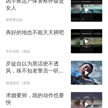
凶手夜运尸体警察怀疑是
女人
紫萱爱追剧
再好的地也不能天天耕吧
冬冬说剧
1跟贴
歹徒自以为黑话密不透
风，殊不知老警员一听便
识破玄机
猛猛呱瓜
1跟贴
求婚要帅，跪的动作也要
快