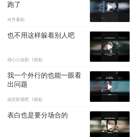
跑了
对齐看剧
也不用这样躲着别人吧
雄心心追剧
1跟贴
我一个外行的也能一眼看
出问题
搞笑影视吧
1跟贴
表白也是要分场合的