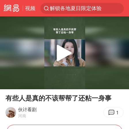
视频
解锁各地夏日限定体验
河南潜逃10日重大刑案嫌疑人落网
西湖突现狂风暴雨 游客瞬间被浇透
马克·艾伦退出斯诺克中国公开赛
金饰克价一夜涨回1300元
新疆景区自驾服务费改为按车收费
永和豆浆创始人林炳生去世
00:00
03:52
视频丨中国东方电气集团原党组副书记、董事宋致远被查
Play
Ent
full
白海豚将正面袭击贯穿浙江
有些人是真的不该帮帮了还粘一身事
浙江台州《告全体市民书》
伙计看剧
1
河南
酒店回应车内过夜被收150元