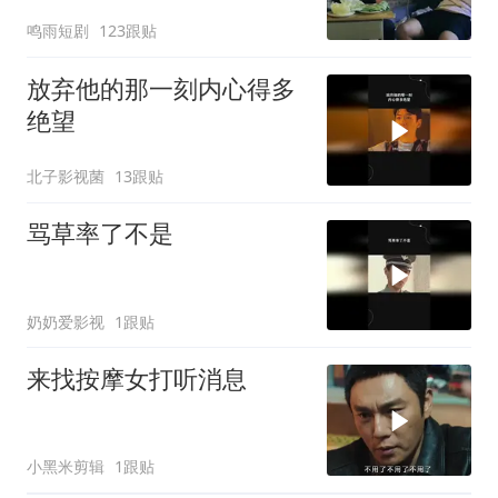
鸣雨短剧
123跟贴
放弃他的那一刻内心得多
绝望
北子影视菌
13跟贴
骂草率了不是
奶奶爱影视
1跟贴
来找按摩女打听消息
小黑米剪辑
1跟贴