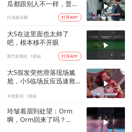
瓜都跟别人不一样，普通
人学不来
白浅娱乐聊
打开APP
大S在这里面也太帅了
吧，根本移不开眼
新巴影视社
1跟贴
打开APP
大S假发突然滑落现场尴
尬，小S临场反应迅速救
场，展现高应变水准
丰收影说
1跟贴
玲皱着眉到处望：Orm
啊，Orm回来了吗？
Bow：回来了回来了～