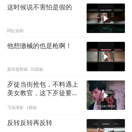
这时候说不害怕是假的
阿缸追剧
他想缴械的也是枪啊！
莫玲珑剪辑
35跟贴
歹徒当街抢包，不料遇上
美女教官，这下歹徒要惨
了
飞鸟潜影
1跟贴
反转反转再反转