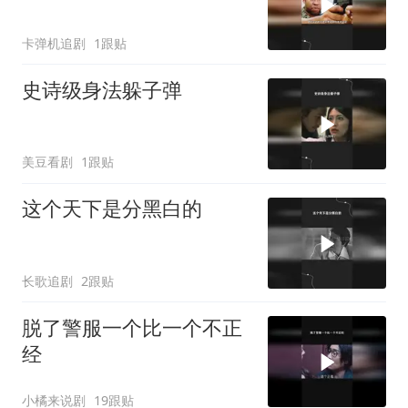
卡弹机追剧
1跟贴
史诗级身法躲子弹
美豆看剧
1跟贴
这个天下是分黑白的
长歌追剧
2跟贴
脱了警服一个比一个不正
经
小橘来说剧
19跟贴