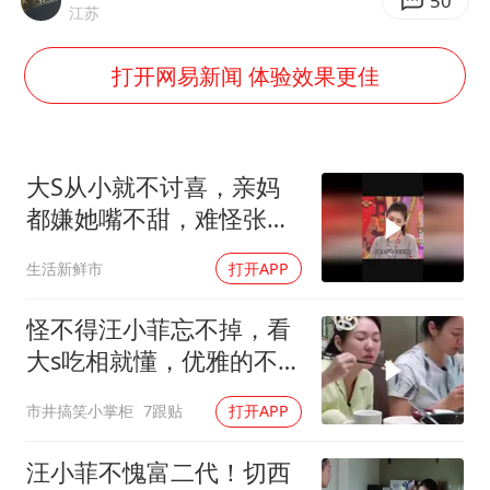
13岁少年白天写作业晚上夜市炒粉
50
江苏
中方公布5项对美反制措施
打开网易新闻 体验效果更佳
外交部回应日本将中国列为最大挑战
被妻子举报丈夫与情人一审获刑1年
“中国游”持续带火“中国购”
大S从小就不讨喜，亲妈
你常吃的兰州拉面要改名了
都嫌她嘴不甜，难怪张兰
始终不喜欢
张家界中心汽车站候车厅漏水如瀑布
生活新鲜市
打开APP
坚持党全面领导和党中央集中统一领导
怪不得汪小菲忘不掉，看
大s吃相就懂，优雅的不是
一点
市井搞笑小掌柜
7跟贴
打开APP
汪小菲不愧富二代！切西