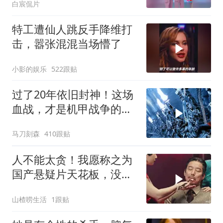
白宸侃片
特工遭仙人跳反手降维打
击，嚣张混混当场懵了
小影的娱乐
522跟贴
过了20年依旧封神！这场
血战，才是机甲战争的真
正天花板
马刀刻森
410跟贴
人不能太贪！我愿称之为
国产悬疑片天花板，没有
之一！太烧脑了！
山楂唠生活
1跟贴