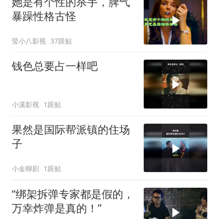
她是有个性的杀手，脾气
暴躁性格古怪
莹小八影视
37跟贴
钱色总要占一样吧
小溪影视
1跟贴
果然是国际帮派镇的住场
子
小金聊剧
1跟贴
“绑架拆弹专家都是假的，
万幸炸弹是真的！”