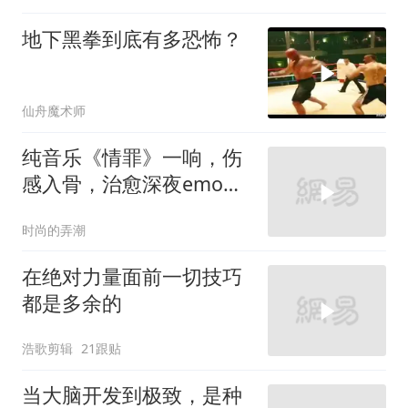
地下黑拳到底有多恐怖？
仙舟魔术师
纯音乐《情罪》一响，伤
感入骨，治愈深夜emo的
你
时尚的弄潮
在绝对力量面前一切技巧
都是多余的
浩歌剪辑
21跟贴
当大脑开发到极致，是种