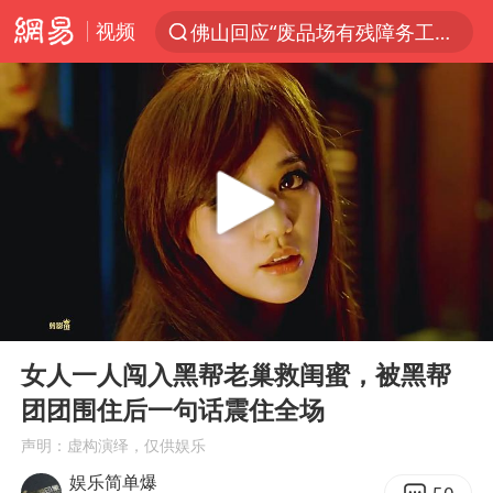
视频
佛山回应“废品场有残障务工人员”
服务提质，内需扩容有保障
李亚鹏向地铁吐血女孩捐99999元
美股收盘：道指再创历史新高
41岁女子为鼓励女儿考上985研究生
人贩子“梅姨”真名谢家梅
“老头乐”悬挂“蒙H好几个8”上路
00:00
04:26
河南：领导干部要带头休假
Play
Ent
full
被一条街帮助的“煎饼叔叔”去世
女人一人闯入黑帮老巢救闺蜜，被黑帮
团团围住后一句话震住全场
香港乐坛著名填词人黎彼得去世
声明：虚构演绎，仅供娱乐
男子出狱前8天被改判死缓
娱乐简单爆