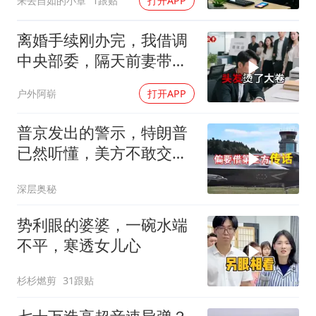
来去自如的小章
1跟贴
打开APP
离婚手续刚办完，我借调
中央部委，隔天前妻带新
欢来单位示威
户外阿崭
打开APP
普京发出的警示，特朗普
已然听懂，美方不敢交出
乌方最需之物
深层奥秘
势利眼的婆婆，一碗水端
不平，寒透女儿心
杉杉燃剪
31跟贴