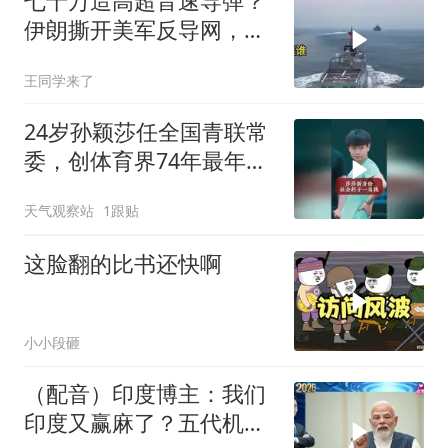
七十万造高超音速导弹？
伊朗撕开美军反导网，炸
出中国工业底牌
王同学来了
24岁孙颖莎任全国青联常
委，创体育界74年最年轻
纪录
天气观察站
1跟贴
这脸翻的比书还快啊
小小段砸
（配音）印度博主：我们
印度又赢麻了？五代机还