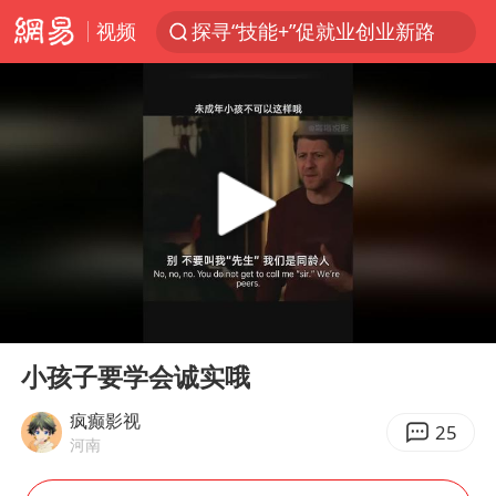
视频
探寻“技能+”促就业创业新路
顾客结账把钱扔地上 服务员霸气扔回
38岁山东财大教授刘海明逝世
被泰航拒载中国乘客：免费改签没兑现
陕西柞水遭遇暴雨五千余户群众转移
银行午休1.5小时 留个窗口行不行
台风白海豚或在华东沿海登陆
00:00
00:53
弹药库存告急 美军补货难
Play
Ent
full
沙特否认与胡塞武装举行会谈
小孩子要学会诚实哦
如何把百年大党建设得更加坚强有力
疯癫影视
25
河南
香港殿堂级填词人黎彼得因病离世 终年76岁