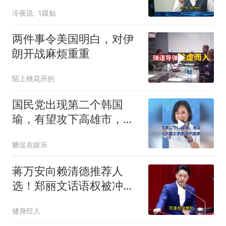
没搞利索，六代机标签先
冷夜说
1跟贴
贴上了，欧洲还排着队求
合作
两件事令美国明白，对伊
朗开战麻烦重重
陌上桃花开的
国民党出现第二个韩国
瑜，有望攻下高雄市，吴
子嘉三字预测不简单
糖逗在娱乐
蒋万安向赖清德推荐人
选！郑丽文话语权被冲击
却有人比她更着急？
健身狂人