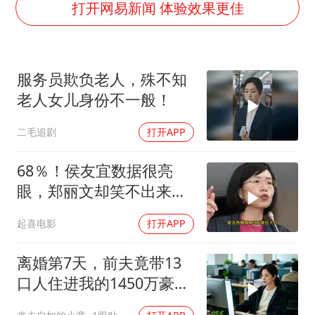
李亚鹏向地铁吐血女孩捐99999元
打开网易新闻 体验效果更佳
FIFA官方支持因凡蒂诺
41岁女子为鼓励女儿考上985研究生
服务员欺负老人，殊不知
乘客脱鞋散发异味 司机提醒反被怼
老人女儿身份不一般！
日本籍女网红在韩直播时自杀身亡
二毛追剧
打开APP
恩比德变瘦引热议
总书记关心百姓身边这些民生大事
68％！侯友宜数据很亮
眼，郑丽文却笑不出来
了，卢秀燕高下立判
起喜电影
打开APP
离婚第7天，前夫竟带13
口人住进我的1450万豪
宅，一开门全傻眼