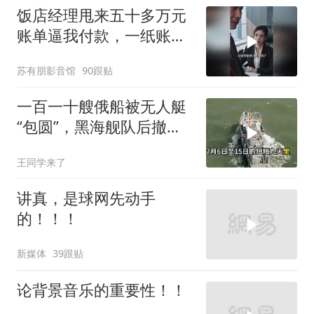
饭店经理甩来五十多万元
账单逼我付款，一纸账单
牵出骗局
苏有朋影音馆
90跟贴
一百一十艘俄船被无人艇
“包圆”，黑海舰队后撤数
百里，制海权彻底易手
王同学来了
讲真，是球网先动手
的！！！
新媒体
39跟贴
论背景音乐的重要性！！