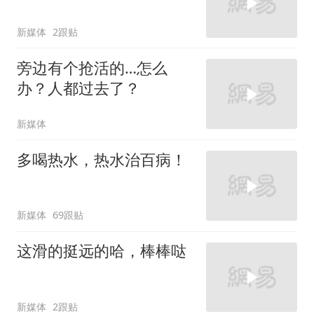
新媒体
2跟贴
旁边有个抢活的…怎么
办？人都过去了？
新媒体
多喝热水，热水治百病！
新媒体
69跟贴
这滑的挺远的哈，棒棒哒
新媒体
2跟贴