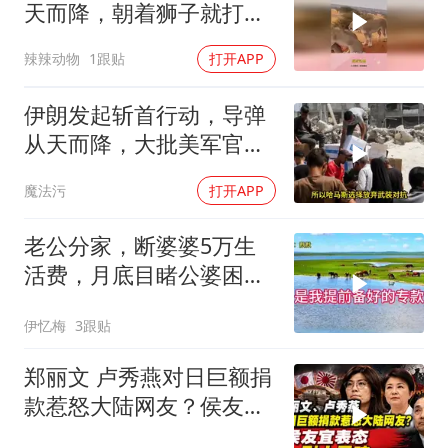
天而降，朝着狮子就打去
知道自己玩大了
辣辣动物
1跟贴
打开APP
伊朗发起斩首行动，导弹
从天而降，大批美军官被
袭击？英法德失声
魔法污
打开APP
老公分家，断婆婆5万生
活费，月底目睹公婆困
境，痛悔不已！
伊忆梅
3跟贴
郑丽文 卢秀燕对日巨额捐
款惹怒大陆网友？侯友宜
表态耐人寻味