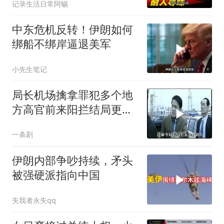
记录生活日常阿蜴
中东危机反转！伊朗如何
绑船不绑岸逼退美军
小先生笔记
局长机场擒拿罪犯多个地
方高官前来阳拦结局更引
出惊天警匪大战
一条剧
伊朗内部争吵持续，矛头
被强硬派指向中国
失我者永失qq