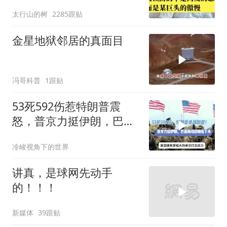
巨头的傲慢
太行山的树
2285跟贴
金星地狱邻居的真面目
冯哥科普
1跟贴
53死592伤惹特朗普震
怒，普京力挺伊朗，巴恐
被牵连
冷峻视角下的世界
讲真，是球网先动手
的！！！
新媒体
39跟贴