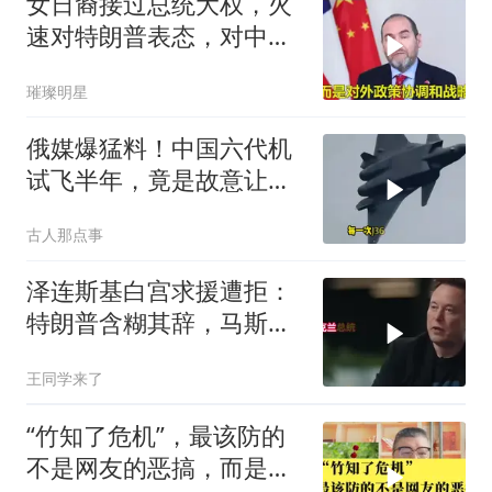
女日裔接过总统大权，火
速对特朗普表态，对中
国，也许下一个承诺
璀璨明星
俄媒爆猛料！中国六代机
试飞半年，竟是故意让卫
星拍到的？
古人那点事
泽连斯基白宫求援遭拒：
特朗普含糊其辞，马斯克
连面都不见
王同学来了
“竹知了危机”，最该防的
不是网友的恶搞，而是某