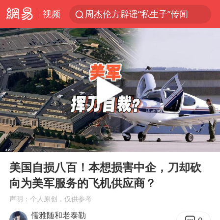
视频
周杰伦方辟谣“私生子”传闻
山东财大教授刘海明逝世 终年38岁
官方通报传销头目出狱办书院
逃犯看演唱会 刚出地铁就被逮住
台风白海豚可能在浙江登陆
因凡蒂诺首次公开道歉
《Monica》填词人黎彼得去世
00:00
03:44
人贩子“梅姨”真实姓名曝光
Play
Ent
full
谷歌首席科学家Jeff Dean离职创业
美国自损八百！本想损害中企，刀却砍
向为美军服务的飞机供应商？
“银行午休1.5小时”留个窗口行不行
声明：个人原创，仅供参考
41岁女子为鼓励女儿考上985研究生
儒雅随和老泰勒