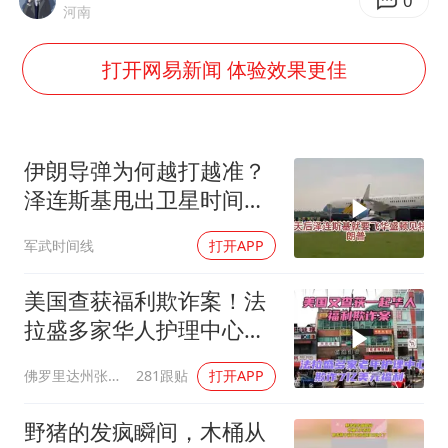
蜜雪冰城员工抽烟收银 门店现已停业
0
河南
陕西柞水遭遇暴雨五千余户群众转移
打开网易新闻 体验效果更佳
汕头市政府被约谈
董路致歉：泰国10岁黑人父母是伪造的
13岁少年白天写作业晚上夜市炒粉
伊朗导弹为何越打越准？
总书记关心百姓身边这些民生大事
泽连斯基甩出卫星时间
表，特朗普：我去问问普
军武时间线
打开APP
京
美国查获福利欺诈案！法
拉盛多家华人护理中心欺
诈7亿美元福利！
佛罗里达州张司令
281跟贴
打开APP
野猪的发疯瞬间，木桶从