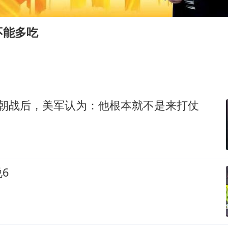
刘浩存百花奖开幕式红裙起舞
女子网购名牌包发现是自己丢的那只
不能多吃
女儿为争财产堵门阻挠父亲出殡
万岁山接盘烂尾恒大文旅城
戚薇谈把脸交给AI
多个明星演唱会取消
入朝战后，美军认为：他根本就不是来打仗
习近平心系体育强国建设
？
6