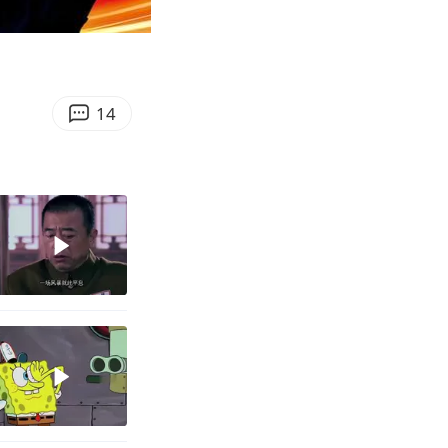
03:11
Enter
fullscreen
14