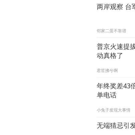
两岸观察 台
邻家二蛋不靠谱
普京火速提
动真格了
君笙拂兮啊
年终奖差43
单电话
小兔子发现大事情
无端猜忌引