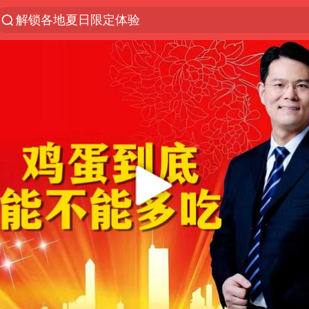
解锁各地夏日限定体验
视频丨中国东方电气集团原党组副书记、董事宋致远
四川宜宾市珙县发生3.4级地震
台风白海豚闭眼浙江上海处于危险半圆
白海豚将正面袭击贯穿浙江
香港宏福苑火灾或由烟头引起
中国父女泰国骑摩托车坠崖1死1伤
浙江台州《告全体市民书》
网约车司机充电时猝死保险拒赔
周末打虎 宋致远被查
郑丽文：台湾从来没有“独立”过