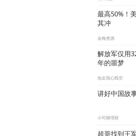
最高50%！
其冲
金梅煮酒
解放军仅用3
年的噩梦
他走我心既空
讲好中国故
小司聊理财
超哥找到王