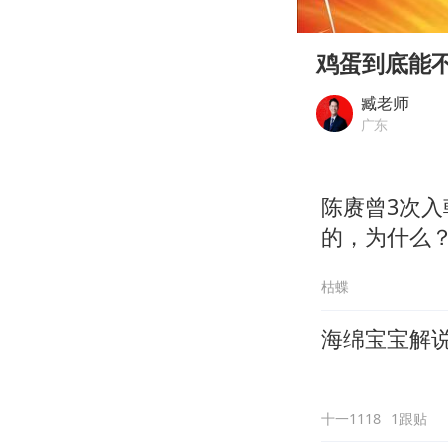
00:00
Play
鸡蛋到底能
臧老师
广东
陈赓曾3次
的，为什么
枯蝶
海绵宝宝解说
十一1118
1跟贴