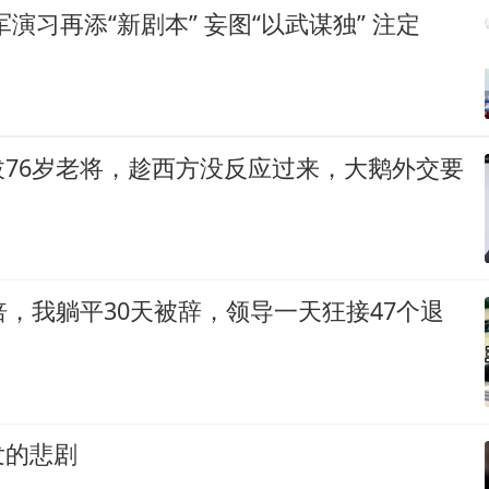
军演习再添“新剧本” 妄图“以武谋独” 注定
拔76岁老将，趁西方没反应过来，大鹅外交要
倍，我躺平30天被辞，领导一天狂接47个退
发的悲剧