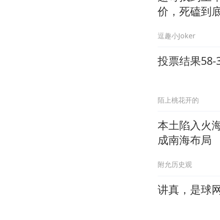
价，死磕到
逗趣小Joker
投票结果58
陌上桃花开的
本土陷入火
成南海布局
附允历史观
讲真，是球