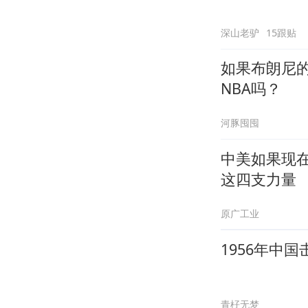
深山老驴
15跟贴
如果布朗尼
NBA吗？
河豚囤囤
中美如果现
这四支力量
原广工业
1956年中
青杍无梦