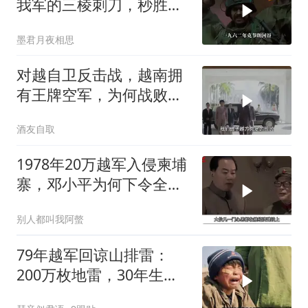
我军的三棱刺刀，秒胜印
军的狗腿刀
墨君月夜相思
对越自卫反击战，越南拥
有王牌空军，为何战败也
不动用
酒友自取
1978年20万越军入侵柬埔
寨，邓小平为何下令全军
准备反击？
别人都叫我阿螫
79年越军回谅山排雷：
200万枚地雷，30年生死
噩梦