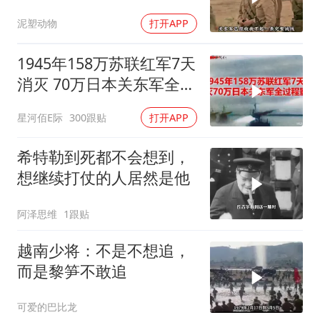
泥塑动物
打开APP
1945年158万苏联红军7天
消灭 70万日本关东军全过
程影像
星河佰E际
300跟贴
打开APP
希特勒到死都不会想到，
想继续打仗的人居然是他
阿泽思维
1跟贴
越南少将：不是不想追，
而是黎笋不敢追
可爱的巴比龙