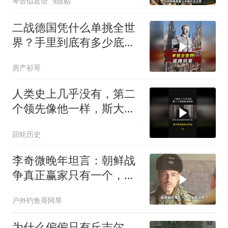
琴音似君语
9跟贴
二战德国凭什么单挑全世
界？手里到底有多少底
牌？
房产衫哥
人类史上几乎没有，第二
个领先像他一样，斯大林
到底有多可怕？
回轮历史
李奇微晚年坦言：朝鲜战
争真正赢家只有一个，不
是美国
户外钓鱼哥阿旱
为什么偏偏只有丘吉尔，