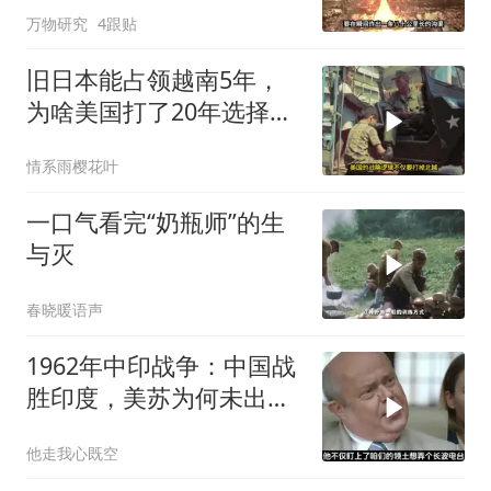
万物研究
4跟贴
旧日本能占领越南5年，
为啥美国打了20年选择撤
军？
情系雨樱花叶
一口气看完“奶瓶师”的生
与灭
春晓暖语声
1962年中印战争：中国战
胜印度，美苏为何未出兵
相助
他走我心既空