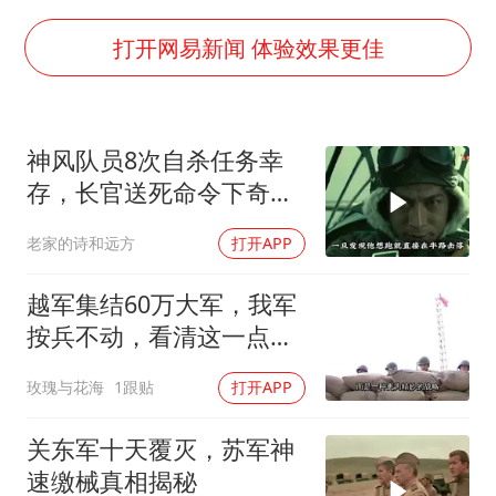
国乒连续两站无缘冠军
5万小车卖不动 微型代步车集体遇冷
打开网易新闻 体验效果更佳
科创50指数跌幅扩大至2%
周星驰妈妈现身香港首映礼
神风队员8次自杀任务幸
白海豚路径图
存，长官送死命令下奇迹
56岁刘奕君跟13岁女儿合跳
生还至92岁
老家的诗和远方
打开APP
大疆错失宇树
从科技创新看开局起步的时与势
越军集结60万大军，我军
按兵不动，看清这一点便
知越南必败
玫瑰与花海
1跟贴
打开APP
关东军十天覆灭，苏军神
速缴械真相揭秘