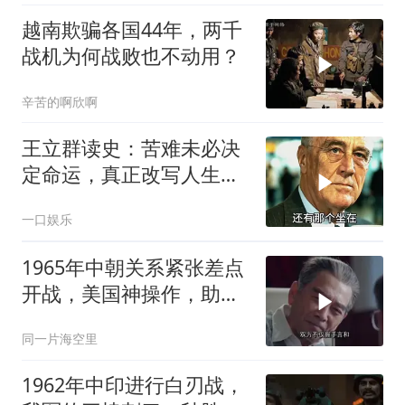
越南欺骗各国44年，两千
战机为何战败也不动用？
辛苦的啊欣啊
王立群读史：苦难未必决
定命运，真正改写人生的
究竟是什么？
一口娱乐
1965年中朝关系紧张差点
开战，美国神操作，助两
国化解危机
同一片海空里
1962年中印进行白刃战，