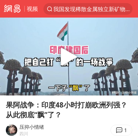
视频
我国发现稀散金属独立新矿物——乌斯河锗矿
台风“白海豚”登陆 各地各部门全力应对
部分银行上调存款利率
小沈阳加盟《披荆斩棘》
新疆生产建设兵团生态环境局原局长被查
朱一龙的鼻子怎么了
上海暴雨已致多处积水
00:00
06:48
三预警齐发 11个省份有大到暴雨
Play
Ent
full
上海地铁4条线路全线停运
果阿战争：印度48小时打崩欧洲列强？
从此彻底“飘”了？
上海鼓励居家办公
4.2平卫生间补漏注胶花1.55万
压抑小情绪
1
四川