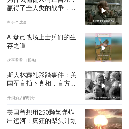
赢得了全人类的战争，却
输给了自己人？
白哥全球事
AI盘点战场上士兵们的生
存之道
欢喜看看
1跟贴
斯大林葬礼踩踏事件：美
国军官拍下真相，官方为
何隐瞒？
开烟酒店的明哥
美国曾想用250颗氢弹炸
出运河：疯狂的犁头计划