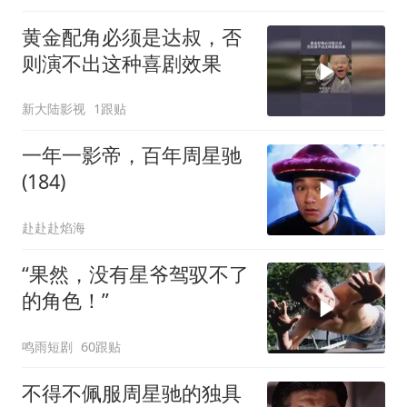
黄金配角必须是达叔，否
则演不出这种喜剧效果
新大陆影视
1跟贴
一年一影帝，百年周星驰
(184)
赴赴赴焰海
“果然，没有星爷驾驭不了
的角色！”
鸣雨短剧
60跟贴
不得不佩服周星驰的独具