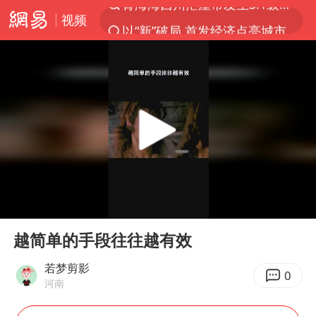
视频
以“新”破局 首发经济点亮城市消费活力
我国编制完成新版全月地质图
台风白海豚登陆地点更新
看守所辅警收受10万获刑1年
台风白海豚进入48小时警戒线
吉林一“温度计大楼”读数爆表
24小时不关空调 电费会更低吗
00:00
00:24
宇树科技王兴兴身家有望超200亿元
Play
Ent
full
村民谈“梅姨”：叫的其实是“媒姨”
越简单的手段往往越有效
中国养老床位“三连降”
若梦剪影
0
河南
五粮液渠道价一箱上涨近百元