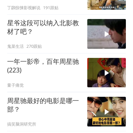
丁鸊惊悚影视解说
191跟贴
星爷这段可以纳入北影教
材了吧？
鬼菜生活
270跟贴
一年一影帝，百年周星驰
(223)
量子痛觉
周星驰最好的电影是哪一
部？
搞笑脑洞研究所