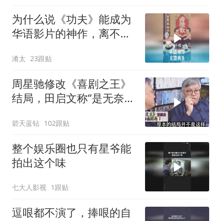
为什么说《功夫》能成为
华语影片的神作，离不开
周星驰的坚守？
淆太
23跟贴
周星驰修改《喜剧之王》
结局，田启文称“是无奈之
举”！
碧天蓝钻
102跟贴
整个娱乐圈也只有星爷能
拍出这个味
七大人影视
1跟贴
逗哏都不演了，捧哏的自