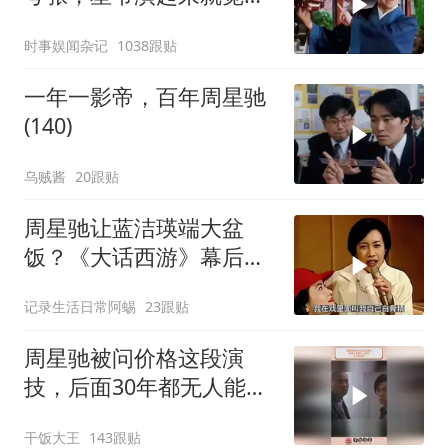
特别自然
时事娱闻杂记
1038跟贴
一年一影帝，百年周星驰
(140)
乌贼酱
20跟贴
周星驰让蓝洁瑛端大盆
饭？《大话西游》幕后故
事揭秘
记录生活日常阿蜴
23跟贴
周星驰被问价格这段演
技，后面30年都无人能
及，天才型演员
干饭大王
143跟贴