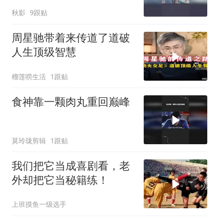
秋影
9跟贴
周星驰带着来传道了道破
人生顶级智慧
榴莲唠生活
1跟贴
食神靠一颗肉丸重回巅峰
莫玲珑剪辑
1跟贴
我们把它当成喜剧看，老
外却把它当秘籍练！
上班摸鱼一级选手