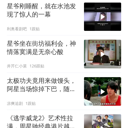
星爷刚睡醒，就在水池发
现了惊人的一幕
利奥看剧吧
1跟贴
星爷坐在街坊福利会，神
情落寞满是无奈心酸
井芹仁小菜
126跟贴
太极功夫竟用来做馒头，
阿星当场惊掉下巴，随后
高歌一曲
凉爽追剧
1跟贴
《逃学威龙2》艺术性拉
满，周星驰经典港片越品