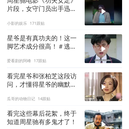
周星驰电影《功夫女足》
片段，女守门员出手迅
猛，一次比一次搞笑
小影的娱乐
171跟贴
星爷是有真功夫的！这一
脚艺术成分很高！＃逃学
威龙
爱看剧的阿峰
17跟贴
看完星爷和张柏芝这段访
问，才懂得星爷的幽默真
是无处不在
瓜哥的动物日记
14跟贴
看完这些幕后花絮，终于
知道周星驰有多鬼才了！