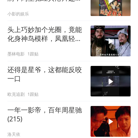
越有味
小影的娱乐
头上巧妙加个光圈，竟能
化身神鸟模样，凤凰轻松
打造而成
墨林电影
1跟贴
还得是星爷，这都能反咬
一口
欧克追剧
1跟贴
一年一影帝，百年周星驰
(215)
洛天依