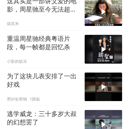
这其实是一部讲父爱的电
影，周星驰至今无法超越
的喜剧经典
搞笑米
重温周星驰经典粤语片
段，每一帧都是回忆杀
小影的娱乐
为了这块儿表安排了一出
好戏
黑衬衫剪辑
1跟贴
逃学威龙：三十多岁大叔
的幻想罢了