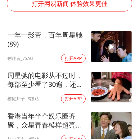
法国下周开始禁止未经同意的电话营销
打开网易新闻 体验效果更佳
贵州轮胎子公司获美国退税8136万
郑国霖回应去景区上班被保安拦下
一年一影帝，百年周星驰
CIA被曝已秘密设立古巴工作组
(89)
曝韩足协曾为外籍裁判安排性招待
创作者_7SAu
打开APP
萧敬腾：不忍心让妻子承受生育的苦
奋进开新局 实干挑大梁
周星驰的电影从不过时，
每部至少看了30遍，还是
很喜欢看
樱庭芥子
8跟贴
打开APP
香港当年半个娱乐圈齐
聚，众星青春模样超亮
眼，星爷现身瞬间惊艳