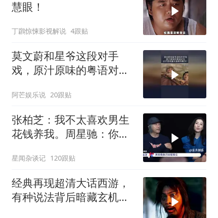
慧眼！
丁鸊惊悚影视解说
4跟贴
莫文蔚和星爷这段对手
戏，原汁原味的粤语对
白，这才是无厘头喜剧的
阿芒娱乐说
20跟贴
魅力！
张柏芝：我不太喜欢男生
花钱养我。周星驰：你不
早说
星闻杂谈记
120跟贴
经典再现超清大话西游，
有种说法背后暗藏玄机，
月光宝盒故事深度解读