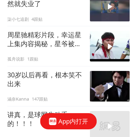
然就失业了
柒小七追剧
4跟贴
周星驰精彩片段，幸运星
上集内容揭秘，星爷被黑
老大扔进大海
孤舟说影
1跟贴
30岁以后再看，根本笑不
出来
涵奈Kanna
147跟贴
讲真，是球网先动手
App内打开
的！！！