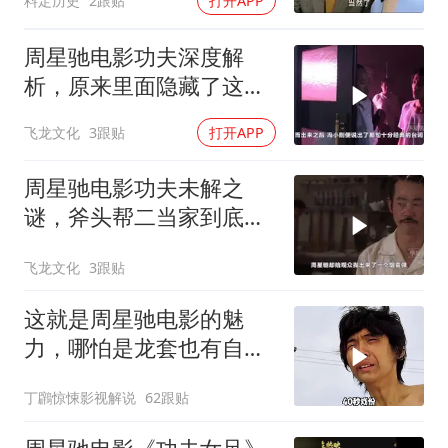
料定历史
2跟贴
打开APP
周星驰电影功夫深度解
析，原来里面隐藏了这么
多细节？
飞龙文化
3跟贴
打开APP
周星驰电影功夫未解之
谜，斧头帮二当家到底是
被谁干飞的？
飞龙文化
3跟贴
这就是周星驰电影的魅
力，哪怕是龙套也有自己
的高光时刻！
丁鸊惊悚影视解说
62跟贴