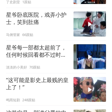
了史剧堂
1跟贴
星爷卧底医院，戏弄小护
士，笑到肚痛
马俐管家
66跟贴
星爷每一部都太超前了，
任何时候回看都不过时，
后劲十足
淡淡的小美好
70跟贴
“这可能是影史上最贱的皇
上了！”
鸣雨短剧
248跟贴