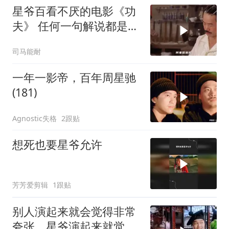
星爷百看不厌的电影《功
夫》 任何一句解说都是对
电影的亵渎
司马能耐
一年一影帝，百年周星驰
(181)
Agnostic失格
2跟贴
想死也要星爷允许
芳芳爱剪辑
1跟贴
别人演起来就会觉得非常
夸张，星爷演起来就觉得