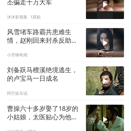
丕骗走十万大军
沐沐影视集
1跟贴
风雪堵车路霸共患难生
情，赵刚回来封杀反助两
人开物流
小芳聊奇闻
刘备跃马檀溪绝境逃生，
的卢宝马一日成名
阿芒娱乐说
曹操六十多岁娶了18岁的
小姑娘，太医贴心为他寻
宝物