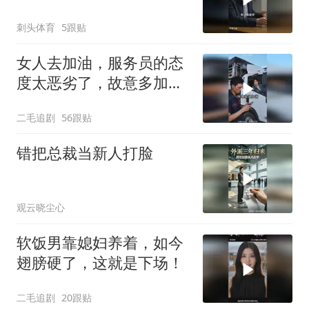
刺头体育
5跟贴
女人去加油，服务员的态
度太恶劣了，故意多加油
多收钱！
二毛追剧
56跟贴
错把总裁当新人打脸
观云晓尘心
软饭男靠媳妇养着，如今
翅膀硬了，这就是下场！
二毛追剧
20跟贴