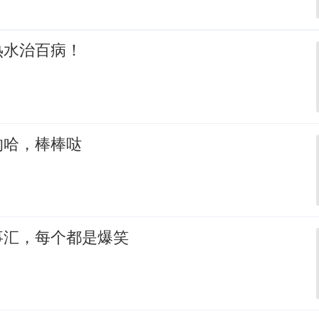
热水治百病！
的哈，棒棒哒
事汇，每个都是爆笑