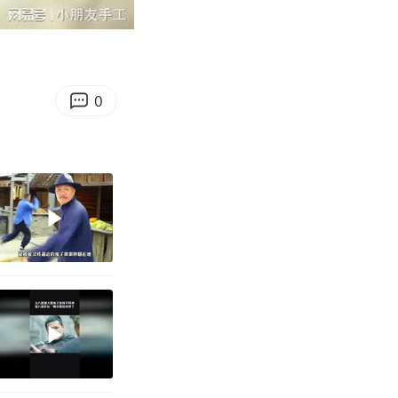
00:48
Enter
fullscreen
0