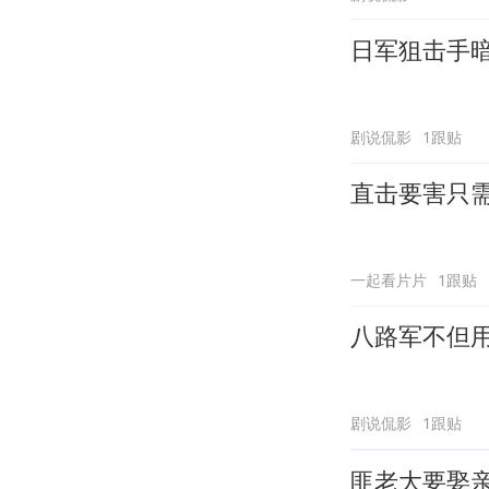
日军狙击手
剧说侃影
1跟贴
直击要害只
一起看片片
1跟贴
八路军不但
剧说侃影
1跟贴
匪老大要娶