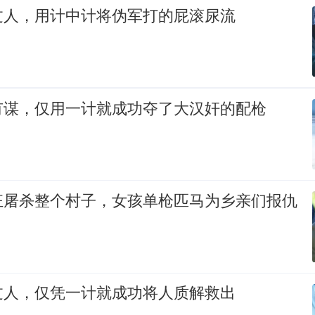
过人，用计中计将伪军打的屁滚尿流
有谋，仅用一计就成功夺了大汉奸的配枪
狂屠杀整个村子，女孩单枪匹马为乡亲们报仇
过人，仅凭一计就成功将人质解救出