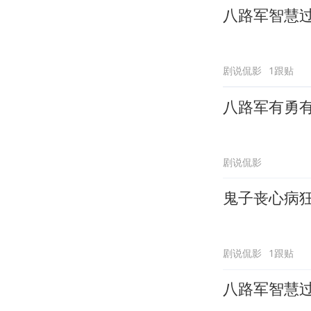
八路军智慧
剧说侃影
1跟贴
八路军有勇
剧说侃影
鬼子丧心病
剧说侃影
1跟贴
八路军智慧