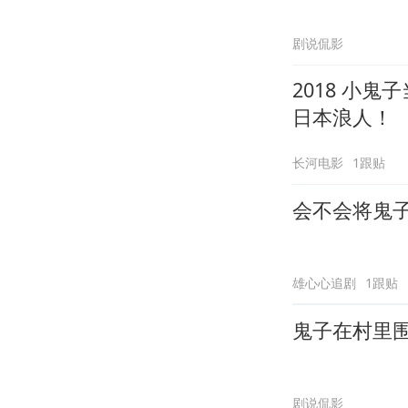
剧说侃影
2018 小
日本浪人！
长河电影
1跟贴
会不会将鬼
雄心心追剧
1跟贴
鬼子在村里
剧说侃影