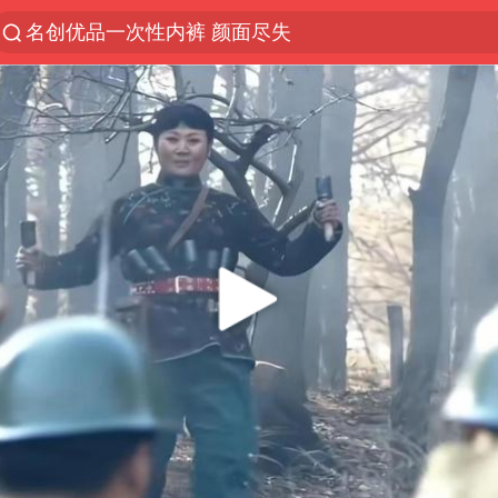
名创优品一次性内裤 颜面尽失
解锁各地夏日限定体验
视频丨中国东方电气集团原党组副书记、董事宋致远
台风白海豚闭眼浙江上海处于危险半圆
香港宏福苑火灾或由烟头引起
网约车司机充电时猝死保险拒赔
中国父女泰国骑摩托车坠崖1死1伤
白海豚将正面袭击贯穿浙江
周末打虎 宋致远被查
温州发布告全体市民书：非必要不外出
刘浩存百花奖开幕式红裙起舞