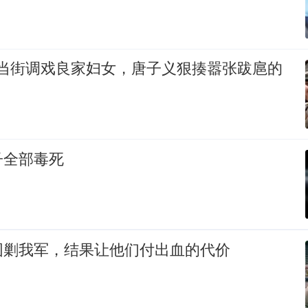
鬼子当街调戏良家妇女，唐子义狠揍嚣张跋扈的
子全部毒死
围剿我军，结果让他们付出血的代价