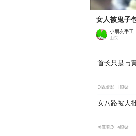
00:00
Play
女人被鬼子
小朋友手工
山东
首长只是与
剧说侃影
1跟贴
女八路被大
美豆看剧
4跟贴