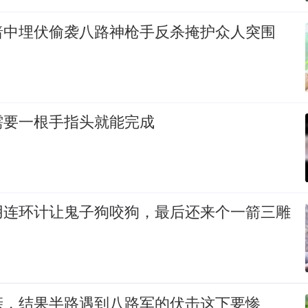
暗中埋伏偷袭八路神枪手反杀掩护众人突围
需要一根手指头就能完成
用连环计让鬼子狗咬狗，最后还来个一箭三雕
亲，结果半路遇到八路军的伏击这下要惨