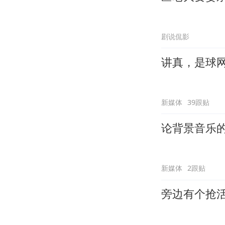
剧说侃影
讲真，是球
新媒体
39跟贴
论背景音乐
新媒体
2跟贴
旁边有个抢