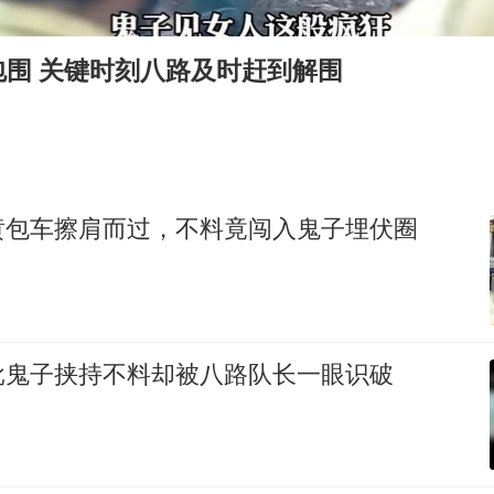
郑丽文：台湾从来没有“独立”过
万岁山接盘烂尾恒大文旅城
包围 关键时刻八路及时赶到解围
泰国初中生饮弹自尽前开了26枪
多个明星演唱会取消
店主称换“青海拉面”招牌后生意更好
女儿为争财产堵门阻挠父亲出殡
黄包车擦肩而过，不料竟闯入鬼子埋伏圈
Kimi K3也失控了
习近平心系体育强国建设
批鬼子挟持不料却被八路队长一眼识破