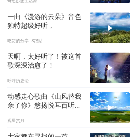
奇思妙想生活家
一曲《漫游的云朵》音色
独特超级好听，
吃货的分享
8跟贴
天啊，太好听了！被这首
歌深深治愈了！
呼呼历史论
动感走心歌曲《山风替我
亲了你》悠扬悦耳百听不
厌
观星赏月
大家都在寻找的一首