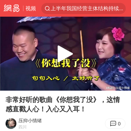
视频
上半年我国经营主体结构持续优化
上海有出现龙卷潜势
上海全域长途客运班次全部停运
今日15时起福州地铁高架区段停运
白海豚逼近浙闽沿海
1枚就能让航母瘫痪 轰-6J实力有多强
王艺迪2-4不敌张本美和止步4强
00:00
01:05
国足U17与阿森纳决赛取消 并列冠军
Play
Ent
full
上门女婿出轨女邻居多年被判重婚罪
非常好听的歌曲《你想我了没》，这情
感直戳人心！入心又入耳！
王传君 《披荆斩棘》
2025年小学教师减少13.19万
压抑小情绪
0
四川