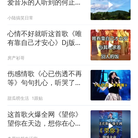
爱音乐的人听到的何止旋
律
小陆搞笑日常
心情不好就听这首歌《唯
有靠自己才安心》Dj版，
旋律优美
房产衫哥
伤感情歌《心已伤透不再
等》句句扎心，听哭了多
少有故事的人
甜瓜唠生活
1跟贴
这首歌火爆全网《望你》
望你在天边，想你在心
田，感人至深