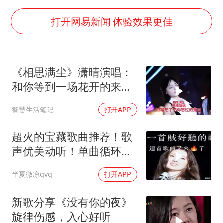
王艺迪无缘横滨赛决赛
泰国：高度重视中国游客旅游体验
打开网易新闻 体验效果更佳
于东来直播和胖东来核心团队开会
上海大部迎大暴雨
《相思满尘》潇晴演唱：
《龙餐馆》 冲奖
和你等到一场花开的来
蒯曼挺进WTT横滨冠军赛女单四强
临，不再相逢
智慧生活笔记
打开APP
构建更高水平的全民健身公共服务体系
超火的宝藏歌曲推荐！歌
声优美动听！单曲循环停
不下来！好听极了
半夏微凉qvq
打开APP
新歌分享《没有你的夜》
旋律伤感，入心好听