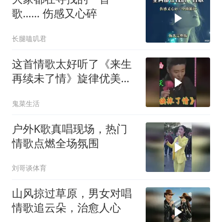
歌…… 伤感又心碎
长腿嗑叽君
这首情歌太好听了《来生
再续未了情》旋律优美，
百听不厌
鬼菜生活
户外K歌真唱现场，热门
情歌点燃全场氛围
刘哥谈体育
山风掠过草原，男女对唱
情歌追云朵，治愈人心