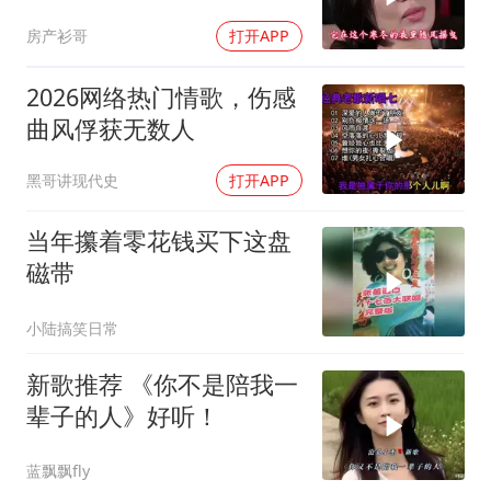
房产衫哥
打开APP
2026网络热门情歌，伤感
曲风俘获无数人
黑哥讲现代史
打开APP
当年攥着零花钱买下这盘
磁带
小陆搞笑日常
新歌推荐 《你不是陪我一
辈子的人》好听！
蓝飘飘fly