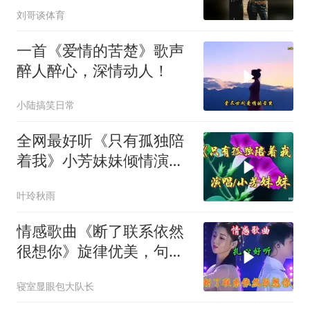
刘哥谈体育
一首《爱情的苦楚》歌声
醉人醉心，深情动人！
小陆搞笑日常
全网最好听《只有孤独陪
着我》小芳妹妹倾情演
唱！好听极了！
叶玲秋雨
情感歌曲《断了联系依然
很想你》旋律优美，句句
入心，别错过
寝室显眼包大队长