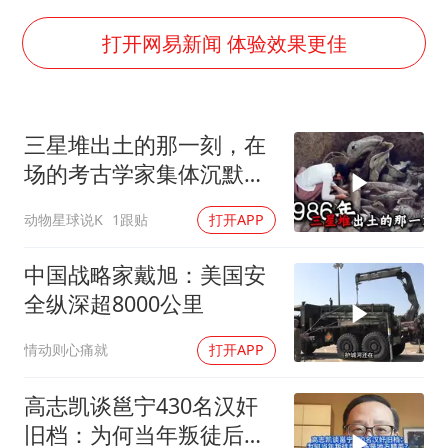
《龙餐馆》 冲奖
笔试第一被劝弃考涉事副校长被撤职
打开网易新闻 体验效果更佳
构建更高水平的全民健身公共服务体系
挡“张雪机车”民进党当局怕什么
三星堆出土的那一刻，在
灌溉水坝被隔成鱼塘 村民投诉20余年
场的考古学家集体沉默
萌娃帮爷爷脱玉米 卖力干活超可爱
了，颠覆所有人的认知
动物星球说K
1跟贴
打开APP
奋力开创中国式现代化建设新局面
中国战略家戴旭：美国安
全纵深超8000公里
情动则心痛就
打开APP
高志凯谈邕宁430名汉奸
旧档：为何当年叛徒后人