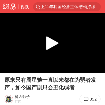
视频
上半年我国经营主体结构持续优化
白海豚将给京津冀带来大暴雨
《披荆斩棘2026》阵容官宣
国足U17与阿森纳决赛取消 并列冠军
女子发现前夫婚内与第三者育子
王艺迪无缘横滨赛决赛
2025年小学教师减少13.19万
00:00
03:54
王艺迪2-4不敌张本美和止步4强
Play
Ent
full
以军士兵把枪口对准中国记者
原来只有周星驰一直以来都在为弱者发
声，如今国产剧只会丑化弱者
上门女婿出轨女邻居多年被判重婚罪
韩军前线部队连曝丑闻
魔方影子
352
江西