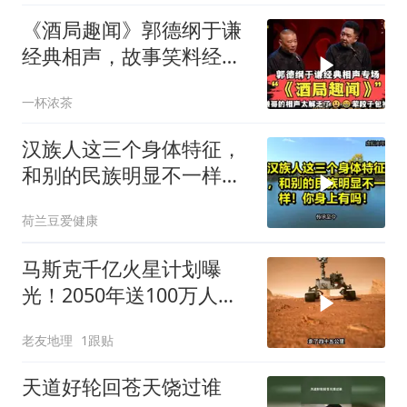
《酒局趣闻》郭德纲于谦
经典相声，故事笑料经典
不断！
一杯浓茶
汉族人这三个身体特征，
和别的民族明显不一样！
你身上有吗！
荷兰豆爱健康
马斯克千亿火星计划曝
光！2050年送100万人上
火星，人类最后的退路？
老友地理
1跟贴
天道好轮回苍天饶过谁