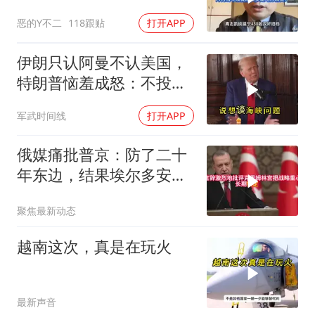
多是地方精英？
恶的Y不二
118跟贴
打开APP
伊朗只认阿曼不认美国，
特朗普恼羞成怒：不投降
就永不解除封锁
军武时间线
打开APP
俄媒痛批普京：防了二十
年东边，结果埃尔多安把
后院抄了
聚焦最新动态
越南这次，真是在玩火
最新声音