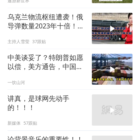
遨游新世界
乌克兰物流枢纽遭袭！俄
导弹数量2023年十倍！为
何越打越强？
主持人雪莹
37跟贴
中美谈妥了？特朗普如愿
以偿，美方通告，中国增
购48.8万吨大豆
一饮山河
讲真，是球网先动手
的！！！
新媒体
57跟贴
论背景音乐的重要性！！