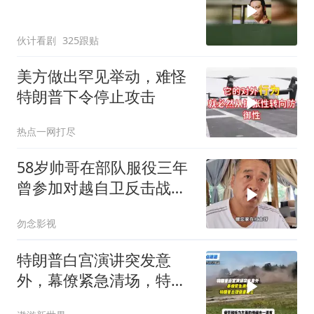
伙计看剧
325跟贴
美方做出罕见举动，难怪
特朗普下令停止攻击
热点一网打尽
58岁帅哥在部队服役三年
曾参加对越自卫反击战讲
述猫耳洞里的
勿念影视
特朗普白宫演讲突发意
外，幕僚紧急清场，特朗
普出现健康疑云！