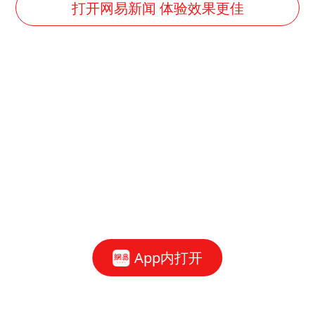
泰国一女公务员妆容引争议 本人回应
打开网易新闻 体验效果更佳
法国将禁止“未经同意的电话营销”
80后女柜员逆袭成4200亿银行副行长
27岁女子成组织卖淫集团主犯被通缉
吉林一“温度计大楼”读数爆表
女子利用漏洞0元薅走3000多件家电
贵州轮胎子公司获美国退税8136万
东方甄选被判赔偿江小白30万元
奋进开新局 实干挑大梁
App内打开