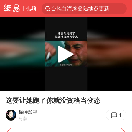
视频
台风白海豚登陆地点更新
台风白海豚进入48小时警戒线
以“新”破局 首发经济点亮城市消费活力
佛得角门将亮相智利俱乐部主场
中方回应是否在太平洋海底开采稀土
宇树科技发行价格150.80元/股
看守所辅警收受10万获刑1年
00:00
00:52
宇树科技王兴兴身家有望超200亿元
Play
Ent
full
五粮液渠道价一箱上涨近百元
这要让她跑了你就没资格当变态
CIA被曝已秘密设立古巴工作组
貂蝉影视
1
河南
U17国足1分钟轰2球