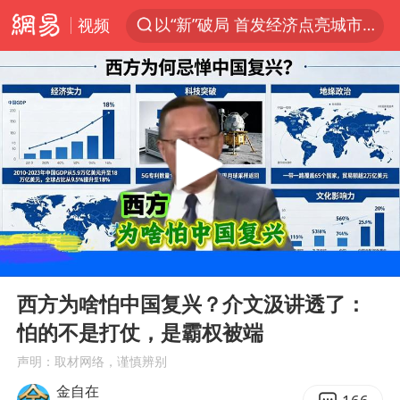
以“新”破局 首发经济点亮城市消费活力
视频
台风白海豚进入48小时警戒线
中方回应是否在太平洋海底开采稀土
台风白海豚影响中国已成定局
佛得角门将亮相智利俱乐部主场
U17国足1分钟轰2球
五粮液渠道价一箱上涨近百元
宇树科技发行价格150.80元/股
00:00
07:40
Play
Ent
法国将禁止“未经同意的电话营销”
full
西方为啥怕中国复兴？介文汲讲透了：
宇树科技王兴兴身家有望超200亿元
怕的不是打仗，是霸权被端
泰国一女公务员妆容引争议 本人回应
声明：取材网络，谨慎辨别
80后女柜员逆袭成4200亿银行副行长
金自在