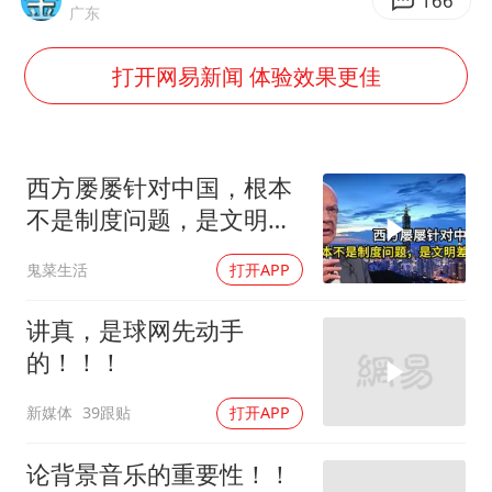
166
广东
27岁女子成组织卖淫集团主犯被通缉
吉林一“温度计大楼”读数爆表
打开网易新闻 体验效果更佳
女子利用漏洞0元薅走3000多件家电
24小时不关空调 电费会更低吗
西方屡屡针对中国，根本
东方甄选被判赔偿江小白30万元
不是制度问题，是文明差
奋进开新局 实干挑大梁
异
鬼菜生活
打开APP
讲真，是球网先动手
的！！！
新媒体
39跟贴
打开APP
论背景音乐的重要性！！