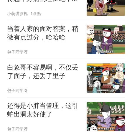
这...他不成立啊
小萌讲影视
1跟贴
当着人家的面对答案，稍
微有点过分，哈哈哈
包子同学呀
白象哥不容易啊，不仅丢
了面子，还丢了里子
包子同学呀
还得是小胖当管理，这引
蛇出洞太好使了
包子同学呀