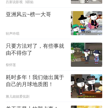
吕新说影视
3跟贴
亚洲风云~榜一大哥
轻声吟唱
只要方法对了，有些事就
由不得你了
祭怀莲
耗时多年！我们做出属于
自己的月球地质图！
雅儿姐姐爱侃剧