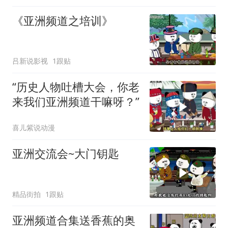
《亚洲频道之培训》
吕新说影视
1跟贴
“历史人物吐槽大会，你老
来我们亚洲频道干嘛呀？”
喜儿紫说动漫
亚洲交流会~大门钥匙
精品街拍
1跟贴
亚洲频道合集送香蕉的奥