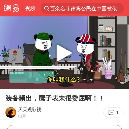
视频
百余名菲律宾公民在中国被依法处理
7月份居民消费价格指数保持温和上涨
中使馆：重大涉诈逃犯檀某落网
台湾不是国家不存在“国格”
独闯南太行失联14天的女子已找到
哥伦比亚强震已致超20人死亡
白海豚突然大拐弯 走出罕见路线
00:00
01:35
男子攒206小时加班调休被拒获赔1.6万
Play
Ent
full
哥伦比亚发生7.5级地震
装备频出，鹰子表未很委屈啊！！
伊朗最高领袖将任命数名高级指挥官
天天观影视
1
山东
国内发现多起“Sorry”勒索病毒攻击