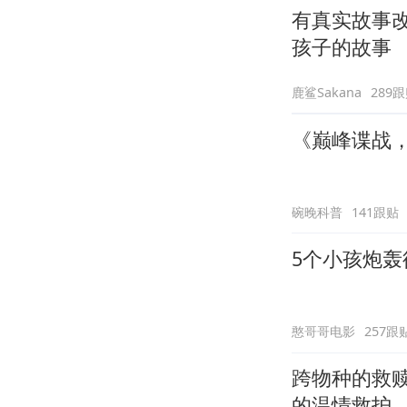
有真实故事
孩子的故事
鹿鲨Sakana
289
《巅峰谍战
碗晚科普
141跟贴
5个小孩炮
憨哥哥电影
257跟
跨物种的救
的温情救护