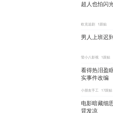
超人也怕闪
欧克追剧
1跟贴
男人上班迟
莹小八影视
1跟贴
看得热泪盈
实事件改编
小朋友手工
17跟贴
电影暗藏细
背发凉