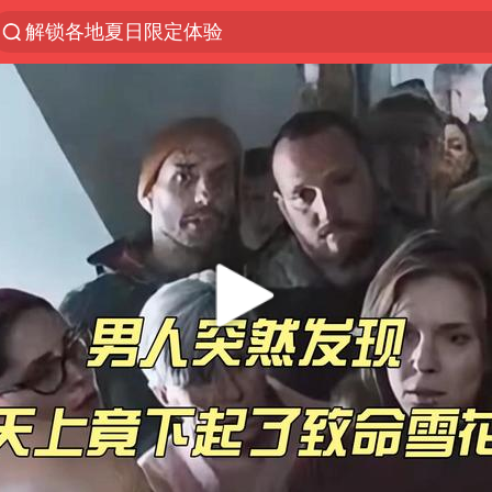
解锁各地夏日限定体验
浙江上海等地有大雨或暴雨
西湖突现狂风暴雨 游客瞬间被浇透
美国出手托日元背后
金饰克价一夜涨回1300元
视频丨中国东方电气集团原党组副书记、董事宋致远
几元成本的AI广告导致千万市值蒸发
白海豚将正面袭击贯穿浙江
多家A股公司收到美国关税退款
浙江台州《告全体市民书》
酒店回应车内过夜被收150元