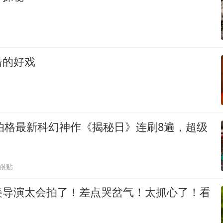
错的好戏
尔伯格最新科幻神作《揭秘日》连刷8遍，超级
5跟贴
美导演太会拍了！差点哭岔气！太抓心了！看