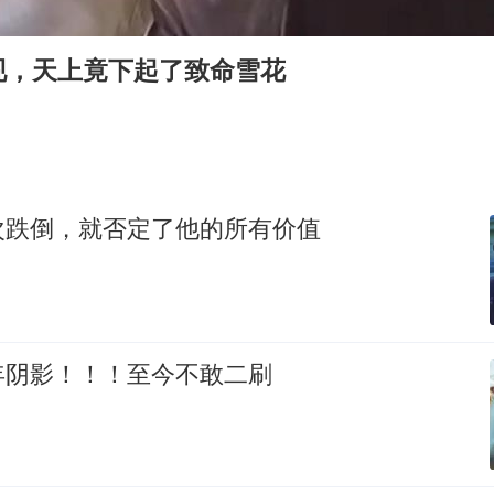
牛津大学一纸声明甩不了锅
香港宏福苑火灾或由烟头引起
现，天上竟下起了致命雪花
“不怕六爷挂得多 就怕六爷挂一颗”
直击东北超：哈尔滨vs通辽
36岁男演员成景区NPC后人气爆棚
梁家辉：到内地拍戏不是北上是回归
次跌倒，就否定了他的所有价值
人民的健康、体质、幸福一脉相承
年阴影！！！至今不敢二刷