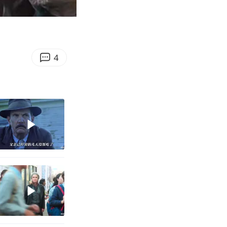
08:34
Enter
fullscreen
4