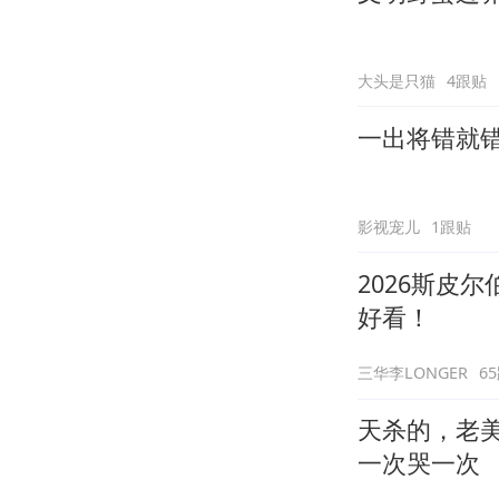
大头是只猫
4跟贴
一出将错就
影视宠儿
1跟贴
2026斯皮
好看！
三华李LONGER
6
天杀的，老
一次哭一次