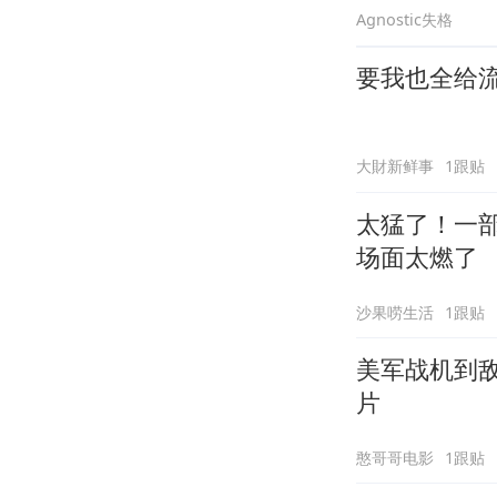
Agnostic失格
要我也全给
大財新鲜事
1跟贴
太猛了！一
场面太燃了
沙果唠生活
1跟贴
美军战机到
片
憨哥哥电影
1跟贴