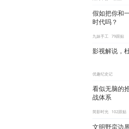
假如把你和
时代吗？
九妹手工
79跟贴
影视解说，
优趣纪史记
看似无脑的
战体系
简影时光
102跟贴
文明野蛮边