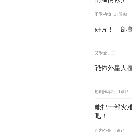
不乖动物
31跟贴
好片！一部
艾米爱手工
恐怖外星人
热剧推荐社
1跟贴
能把一部灾
吧！
斯内个普
1跟贴