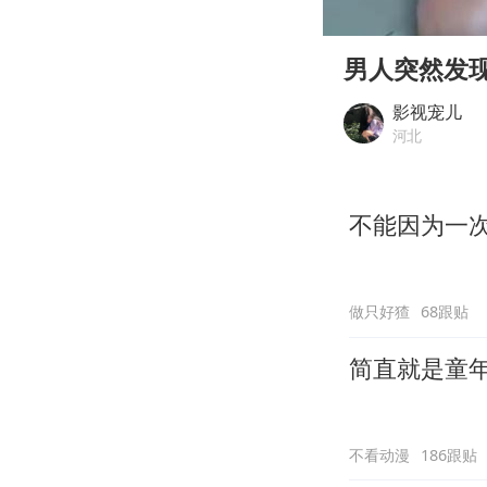
00:00
Play
男人突然发
影视宠儿
河北
不能因为一
做只好猹
68跟贴
简直就是童
不看动漫
186跟贴