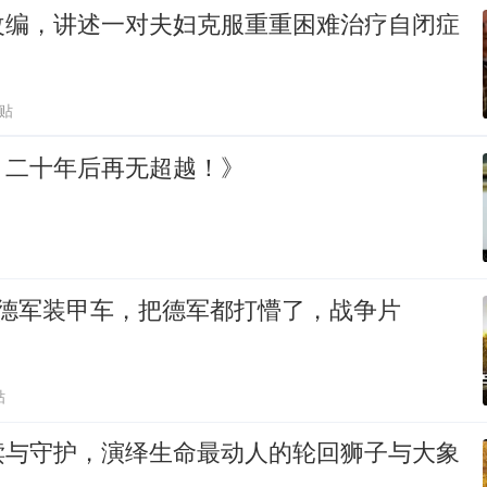
改编，讲述一对夫妇克服重重困难治疗自闭症
跟贴
，二十年后再无超越！》
轰德军装甲车，把德军都打懵了，战争片
贴
赎与守护，演绎生命最动人的轮回狮子与大象