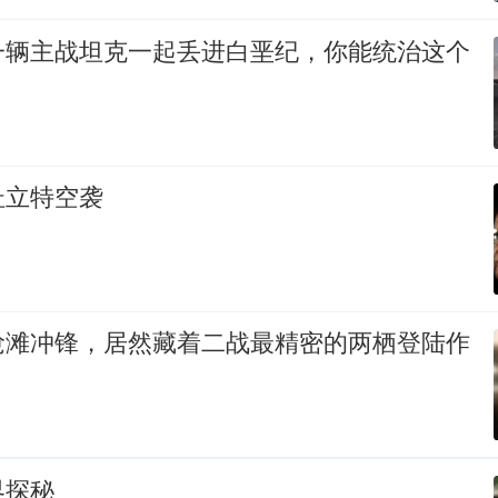
一辆主战坦克一起丢进白垩纪，你能统治这个
杜立特空袭
抢滩冲锋，居然藏着二战最精密的两栖登陆作
界探秘