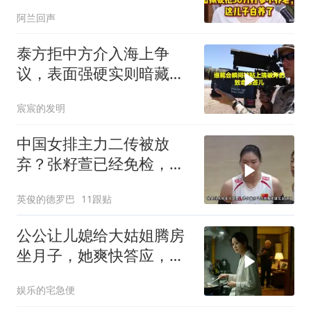
养老，这儿子白养了
阿兰回声
泰方拒中方介入海上争
议，表面强硬实则暗藏玄
机
宸宸的发明
中国女排主力二传被放
弃？张籽萱已经免检，赵
勇为她选替补
英俊的德罗巴
11跟贴
公公让儿媳给大姑姐腾房
坐月子，她爽快答应，出
门前带走全部家当
娱乐的宅急便