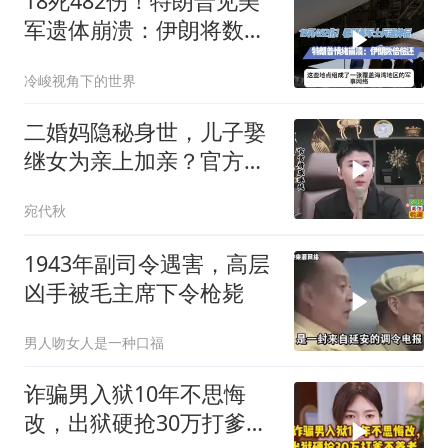
18死482伤！特朗普见美
军遗体崩溃：伊朗将数倍
偿还
冷峻视角下的世界
二婚妈隐秘身世，儿子娶
继女为亲上加亲？官方怒
批！
宛代秋
1943年副司令遇害，高层
凶手被毛主席下令枪毙
男人吻女人是一种口福
诈骗男入狱10年不思悔
改，出狱硬抢30万打爹不