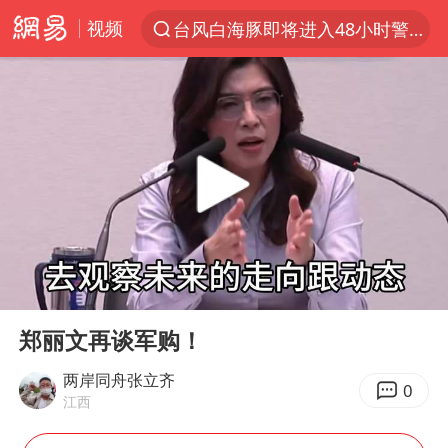
视频
台风白海豚即将进入48小时警戒线
聚“绿”成势，结构转型活力足
80后女柜员逆袭成4200亿银行副行长
郑国霖回应去景区上班被保安拦下
金饰克价大幅跳涨
台风白海豚可能在浙闽沿海登陆
多地要求领导干部带头休假
00:00
10:26
24小时不关空调 电费会更低吗
Play
Ent
full
龚宝冬烈士安葬仪式举行
郑丽文再谈军购！
女子利用漏洞0元买了3千台电器
两岸同舟张立齐
0
江西
浙江舟山21条水上客运航线停航