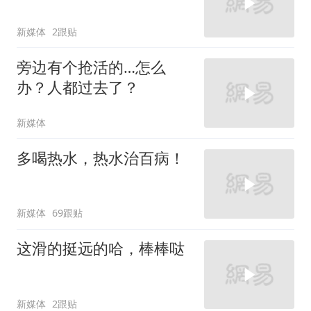
新媒体
2跟贴
旁边有个抢活的…怎么
办？人都过去了？
新媒体
多喝热水，热水治百病！
新媒体
69跟贴
这滑的挺远的哈，棒棒哒
新媒体
2跟贴