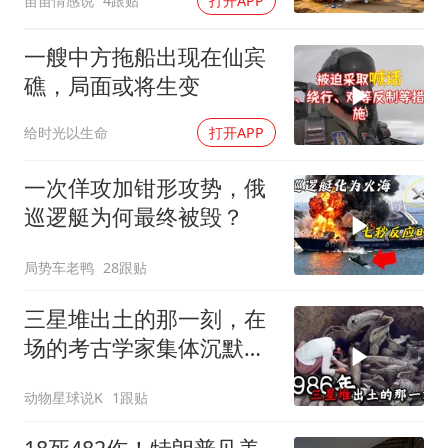
苗苗情感说
4跟贴
打开APP
一艘中方拖船出现在仙宾
礁，局面或将生变
给时光以生命
打开APP
一次佯攻加钳形攻势，俄
巡逻艇为何最终被毁？
局势车老鸭
28跟贴
三星堆出土的那一刻，在
场的考古学家集体沉默
了，颠覆所有人的认知
动物星球说K
1跟贴