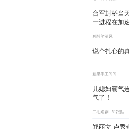
台军封桥当
一进程在加
独醉笑清风
说个扎心的
糖果手工问问
儿媳妇霸气
气了！
二毛追剧
51跟贴
郑丽文 卢