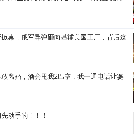
于掀桌，俄军导弹砸向基辅美国工厂，背后这
不敢离婚，酒会甩我2巴掌，我一通电话让婆
网先动手的！！！