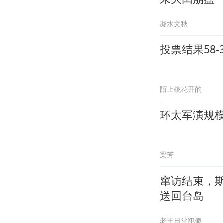
凝水文秋
投票结果58
陌上桃花开的
环太军演规
梁芳
窜访结束，
送回台岛
老王日常犯傻