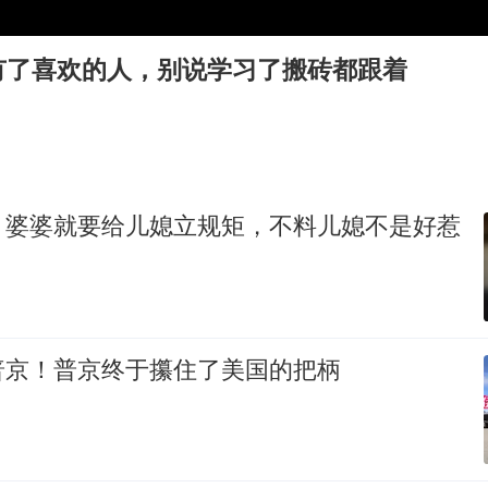
粉笔教育发布“自曝式”公开信
OpenAI为免费用户升级GPT-5.6 Luna
有了喜欢的人，别说学习了搬砖都跟着
“中国蔬菜之乡”最高温达41.8℃
“不建议大家买深色蛋糕”
985博士后被曝在妻子孕期出轨后续
如何把百年大党建设得更加坚强有力？
，婆婆就要给儿媳立规矩，不料儿媳不是好惹
普京！普京终于攥住了美国的把柄