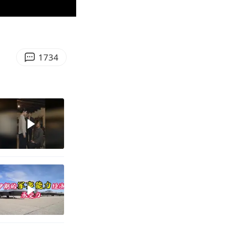
02:34
Enter
fullscreen
1734