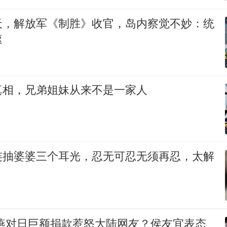
天，解放军《制胜》收官，岛内察觉不妙：统
速
真相，兄弟姐妹从来不是一家人
连抽婆婆三个耳光，忍无可忍无须再忍，太解
秀燕对日巨额捐款惹怒大陆网友？侯友宜表态