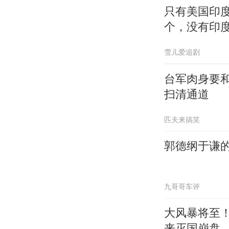
只有美国印
个，没有印
雪儿爱追剧
台军肉身要
扫清通道
匹夫来搞笑
郭德纲于谦
九哥哥车评
大风暴将至
来灭国崩盘