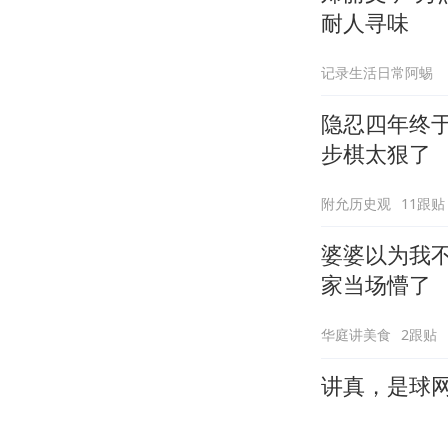
耐人寻味
记录生活日常阿蜴
隐忍四年终
步棋太狠了
附允历史观
11跟贴
婆婆以为我
家当场懵了
华庭讲美食
2跟贴
讲真，是球