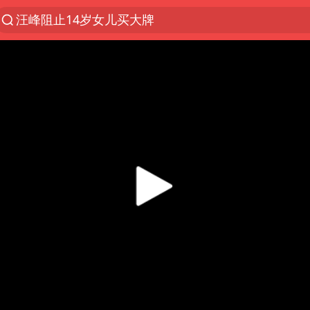
汪峰阻止14岁女儿买大牌
泸溪河：桃酥吃出金属牙冠视频不实
27岁女子组织卖淫集团被悬赏通缉
改名后的“青海拉面”店
泰国校园枪击案死亡人数升至7人
火把节震撼瞬间
公司“上四休三”但要降薪1000元
泰高官回应中国人在泰遭歧视：全面调查
女子开一天一夜空调后二氧化碳中毒
四川宜宾市高县发生4.9级地震
“空调24小时开着更省电”不实