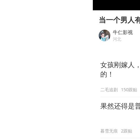
00:00
Play
当一个男人
牛仁影视
河北
女孩刚嫁人
的！
二毛追剧
150跟贴
果然还得是
暮雪无痕
2跟贴