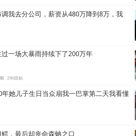
调我去分公司，薪资从480万降到8万，我
过一场大暴雨持续下了200万年
圈
290跟贴
20年她儿子生日当众扇我一巴掌第二天我看懂
门鳄，最后却丧命森蚺之口