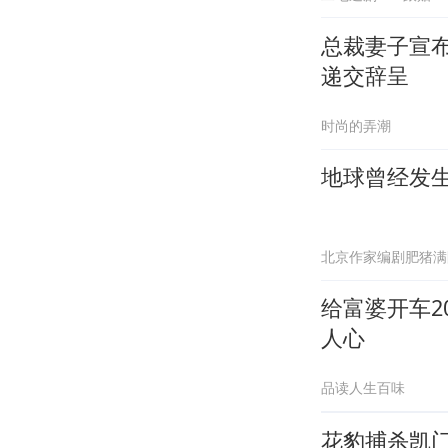
总裁妻子宣布
递交辞呈
时尚的弄潮
地球曾经发生
北京作家编剧肥猪满
给富婆开车
人心
品读人生百味
花豹捕杀凯