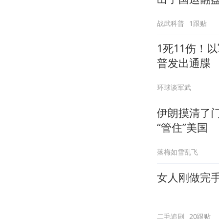
战武科普
1跟贴
1死11伤！
普发出通牒
环球谈军武
伊朗摸清了
“管住”美国
落梅如雪乱飞
女人刚做完
二毛追剧
20跟贴