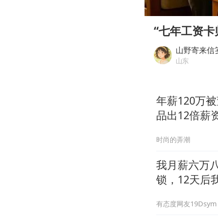
00:00
Play
“七年工资
山野寄来信
山东
年薪120万
品出12倍薪
时尚的弄潮
我月薪六万
锁，12天后
有态度网友19Dsym