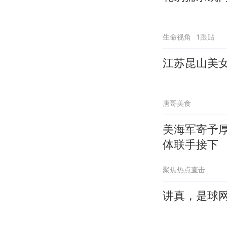
生命视角
1跟贴
江苏昆山美
唐哥美食
美海军寄予
体联手接下
聚焦热点直击
讲真，是球