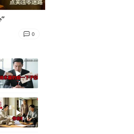
24:16
Enter
fullscreen
”
0