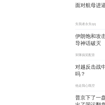
面对航母进
失我者永失qq
伊朗饱和攻
导神话破灭
宋隊搞笑配音
对越反击战
吗？
他走我心既空
普京下了一
出了国运翻