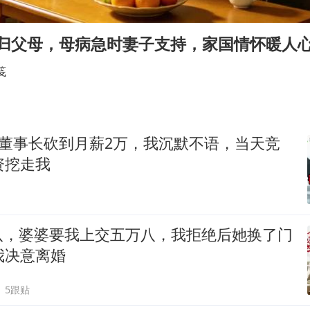
台湾海峡南口北上船舶实施交通管制
“新疆阿勒泰八月能滑雪”不实
卡归父母，母病急时妻子支持，家国情怀暖人心
福建泉州市委书记张毅恭被查
笺
四川宜宾地震网友称睡觉被摇醒
今日立秋你咬秋了吗
公司“上四休三”但要降薪1000元
被董事长砍到月薪2万，我沉默不语，当天竞
东方之约 相约未来
资挖走我
八，婆婆要我上交五万八，我拒绝后她换了门
我决意离婚
5跟贴