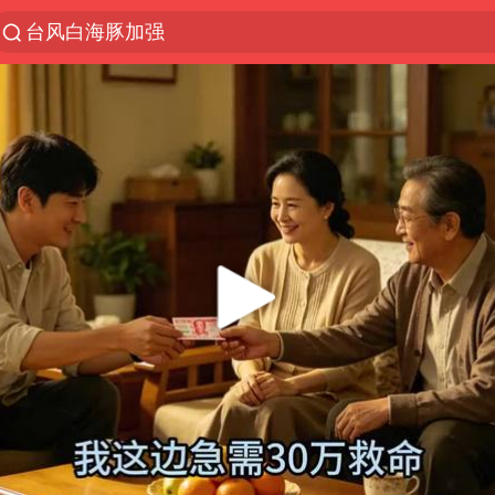
上半年我国机械工业经济运行稳中有进
我国货物贸易进出口超30万亿元
官方通报教师招聘笔试前13名被淘汰
河南撤回“领导带薪错峰休假”通知
向鹏0-3不敌张本智和
山东潍坊发布大风黄色预警
广东雷州通报特教老师招聘违规事件
“立秋的第一杯奶茶”又爆单了
泰国枪击案凶手先杀祖父母后行凶
宇树科技中一签需缴款7.54万元
国防部：中国军队坚决反制任何闹海挑衅图谋