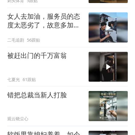
刺头体育
5跟贴
女人去加油，服务员的态
度太恶劣了，故意多加油
多收钱！
二毛追剧
56跟贴
被赶出门的千万富翁
七夏光
61跟贴
错把总裁当新人打脸
观云晓尘心
软饭男靠媳妇养着，如今