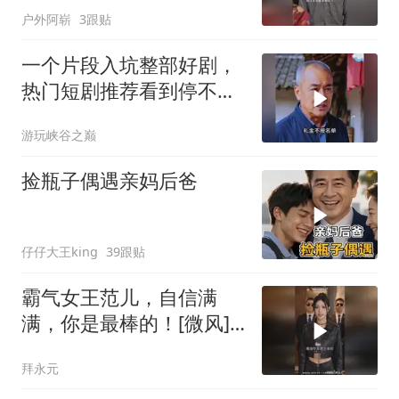
户外阿崭
3跟贴
一个片段入坑整部好剧，
热门短剧推荐看到停不下
来
游玩峡谷之巅
捡瓶子偶遇亲妈后爸
仔仔大王king
39跟贴
霸气女王范儿，自信满
满，你是最棒的！[微风]
[微风]
拜永元