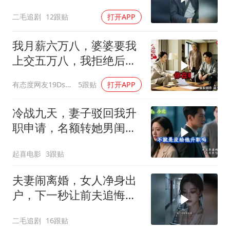
二毛追剧
12跟贴
打开APP
我月薪六万八，婆婆要我
上交五万八，我拒绝后她
换了门锁，12天后我决意
有态度网友19Dsym
5跟贴
打开APP
离婚
冷战九天，妻子驳回我升
职申请，名额转她男闺
蜜，我转身办妥1件事
起喜电影
3跟贴
夫妻闹离婚，女人净身出
户，下一秒让前夫追悔莫
及！
二毛追剧
16跟贴