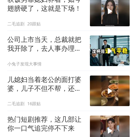
翅膀硬了，这就是下场！
二毛追剧
20跟贴
公司上市当天，总裁就把
我开除了，去人事办理离
职手续时，
小兔子发现大事情
儿媳妇当着老公的面打婆
婆，儿子不但不帮，还助
纣为虐！
二毛追剧
16跟贴
热门短剧推荐，这几部让
你一口气追完停不下来