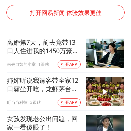
男子杀人后逃进深山21年活得像野人
985博士后被曝在妻子孕期出轨后续
打开网易新闻 体验效果更佳
公司“上四休三”但要降薪1000元
OpenAI为免费用户升级GPT-5.6 Luna
离婚第7天，前夫竟带13
47岁妈妈突然产女 26岁女儿：很震惊
口人住进我的1450万豪
97岁英国奶奶飞上天再破吉尼斯纪录
宅，一开门全傻眼
来去自如的小章
1跟贴
打开APP
“中国蔬菜之乡”最高温达41.8℃
如何把百年大党建设得更加坚强有力？
婶婶听说我请客带全家12
口霸坐开吃，龙虾茅台点
到飞起，我没发
叮当当科技
3跟贴
打开APP
女孩发现老公出问题，回
家一看傻眼了！