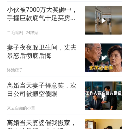
小伙被7000万大奖砸中，
手握巨款底气十足买房不
问价！
二毛追剧
24跟贴
妻子夜夜躲卫生间，丈夫
暴怒后彻底后悔
浴池橙子
离婚当天妻子得意笑，次
日公司被搬空傻眼
来去自如的小章
离婚当天婆婆催我搬家，