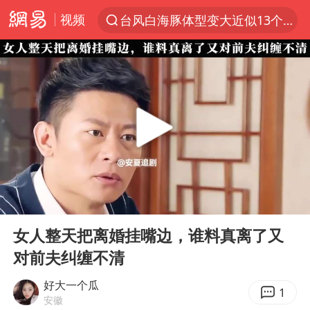
视频
台风白海豚体型变大近似13个浙江面积
夜幕落下 运动上场
泰交通部副部长回应中国人遭歧视手势
改名后的“青海拉面”店
段绚竞因公牺牲 年仅44岁
1岁宝宝碰坏纸巾盒 宝妈被索赔924元
女子开一天一夜空调后二氧化碳中毒
00:00
05:46
男子结婚8年3个女儿均非亲生
Play
Ent
full
“空调24小时开着更省电”不实
女人整天把离婚挂嘴边，谁料真离了又
对前夫纠缠不清
“不建议大家买深色蛋糕”
台风白海豚逼近 暴雨大暴雨来袭
好大一个瓜
1
安徽