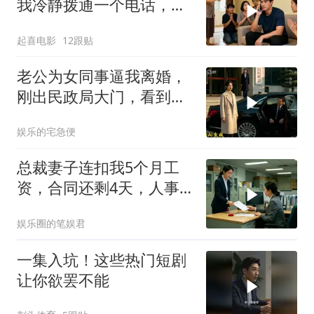
我冷静拨通一个电话，全
家跪求我别走
起喜电影
12跟贴
老公为女同事逼我离婚，
刚出民政局大门，看到我
上了省长爸爸的专车
娱乐的宅急便
总裁妻子连扣我5个月工
资，合同还剩4天，人事
通知涨薪续签，我
娱乐圈的笔娱君
一集入坑！这些热门短剧
让你欲罢不能