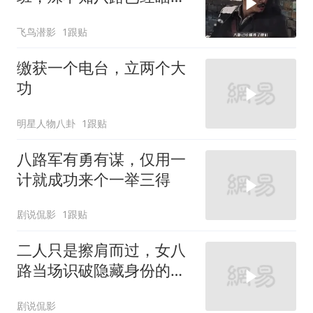
了他们
飞鸟潜影
1跟贴
缴获一个电台，立两个大
功
明星人物八卦
1跟贴
八路军有勇有谋，仅用一
计就成功来个一举三得
剧说侃影
1跟贴
二人只是擦肩而过，女八
路当场识破隐藏身份的叛
徒
剧说侃影