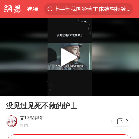
视频
上半年我国经营主体结构持续优化
王传君 《披荆斩棘》
上海：5号线16号线浦江线全线停运
白海豚预计将在浙江苍南到三门一带登陆
今日15时起福州地铁高架区段停运
国足U17与阿森纳决赛取消 并列冠军
王艺迪2-4不敌张本美和止步4强
00:00
03:01
上门女婿出轨女邻居多年被判重婚罪
Play
Ent
full
2025年小学教师减少13.19万
没见过见死不救的护士
王艺迪无缘横滨赛决赛
艾玛影视汇
2
河南
泰国：高度重视中国游客旅游体验