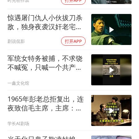
时光在作祟
打开APP
惊遇屠门仇人小伙拔刀杀
敌，独身夜袭汉奸老宅了
结血债
剧说侃影
打开APP
军统女特务被捕，不求饶
不喊冤，只喊一个共产党
名字！
一鑫文化馆
1965年彭老总拒复出，连
夜致信毛主席，主席：你
赶紧过来一趟
学长AI剧场