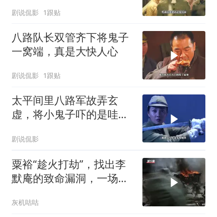
剧说侃影
1跟贴
八路队长双管齐下将鬼子
一窝端，真是大快人心
剧说侃影
1跟贴
太平间里八路军故弄玄
虚，将小鬼子吓的是哇哇
大叫
剧说侃影
粟裕“趁火打劫”，找出李
默庵的致命漏洞，一场闪
电战再次封神
灰机咕咕