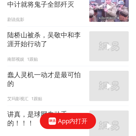
中计就将鬼子全部歼灭
剧说侃影
陆桥山被杀，吴敬中和李
涯开始行动了
南部视娱
1跟贴
蠢人灵机一动才是最可怕
的
艾玛影视汇
1跟贴
讲真，是球网先动手
App内打开
的！！！