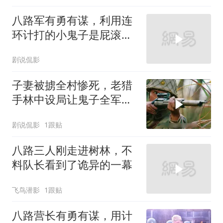
八路军有勇有谋，利用连
环计打的小鬼子是屁滚尿
流
剧说侃影
子妻被掳全村惨死，老猎
手林中设局让鬼子全军覆
灭陪葬
剧说侃影
1跟贴
八路三人刚走进树林，不
料队长看到了诡异的一幕
飞鸟潜影
1跟贴
八路营长有勇有谋，用计