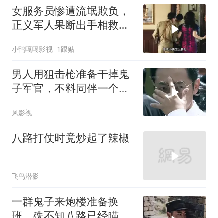
女服务员惨遭流氓欺负，
正义军人果断出手相救，
英雄壮举令人动容
小鸭嘎嘎影视
1跟贴
男人用狙击枪准备干掉鬼
子军官，不料同伴一个手
势，竟察觉不对劲
风影视
八路打仗时竟炒起了辣椒
飞鸟潜影
一群鬼子来炮楼准备换
班，殊不知八路已经瞄准