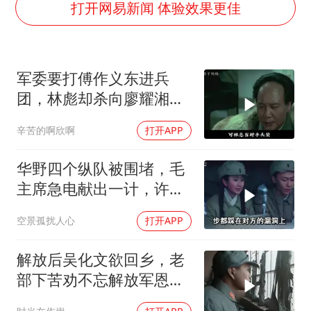
上海大部迎大暴雨
打开网易新闻 体验效果更佳
《龙餐馆》 冲奖
蒯曼挺进WTT横滨冠军赛女单四强
军委要打傅作义东进兵
以军士兵把枪口对准中国记者
团，林彪却杀向廖耀湘，
笔试第一被劝弃考涉事副校长被撤职
毛主席：用兵神了
辛苦的啊欣啊
打开APP
白海豚5次眼壁置换
构建更高水平的全民健身公共服务体系
华野四个纵队被围堵，毛
主席急电献出一计，许世
友直呼太高明了
空景孤扰人心
打开APP
解放后吴化文欲回乡，老
部下苦劝不忘解放军恩情
与好处