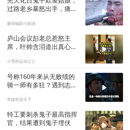
光天化日鬼子欺凌姑娘，
过路老乡暴怒出手，痛杀
作恶日寇
脑洞编剧小剧场
庐山会议彭老总惹怒主
席，叶帅含泪道出真心
话，令人唏嘘不已！
小雪的运动之心
号称160年来从无败绩的
骑一师有多狂？遇到志愿
军1天就老实了
李摻穷游天下
特工要刺杀鬼子最高指挥
官，结果遭到鬼子埋伏