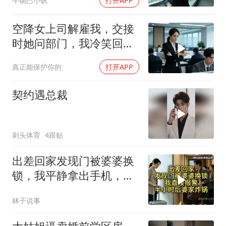
牛锅巴小钒
打开APP
亿合同没你根本签不了
空降女上司解雇我，交接
时她问部门，我冷笑回
答：明天
真正能保护你的
打开APP
契约遇总裁
刺头体育
4跟贴
出差回家发现门被婆婆换
锁，我平静拿出手机，半
小时后婆家慌了
林子说事