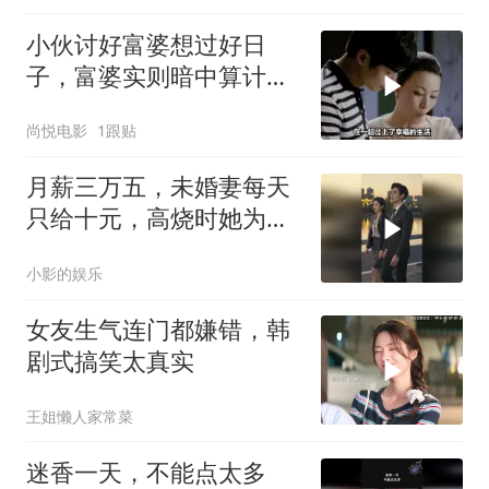
小伙讨好富婆想过好日
子，富婆实则暗中算计，
结局令人唏嘘
尚悦电影
1跟贴
月薪三万五，未婚妻每天
只给十元，高烧时她为干
弟弟买汤包，他怒退婚
小影的娱乐
女友生气连门都嫌错，韩
剧式搞笑太真实
王姐懒人家常菜
迷香一天，不能点太多