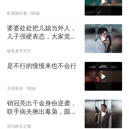
影视随你看
2跟贴
婆婆处处把儿媳当外人，
儿子强硬表态，大家觉得
他做得对吗？
破风者手写字
是不行的慢慢来也不会行
天涯影剪
1跟贴
销冠亮出千金身份逆袭，
联手病夫揪出毒枭，圆满
复仇
游玩峡谷之巅