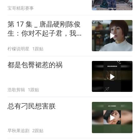
宝哥精彩赛事
第 17 集 _ 唐晶硬刚陈俊
生：你对不起子君，我就
跟你死磕到底
柠檬说明星
1跟贴
都是包臀裙惹的祸
浩歌剪辑
1跟贴
总有刁民想害朕
早秋果追剧
2跟贴