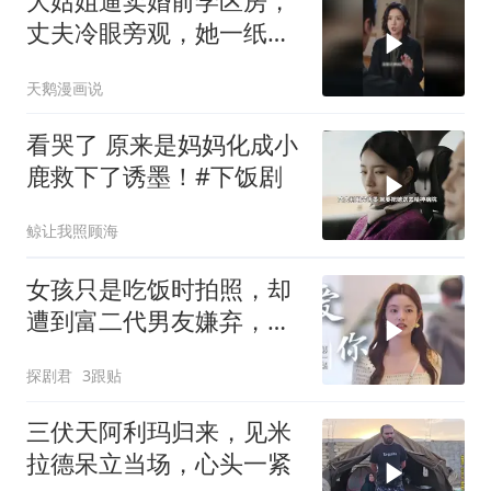
大姑姐逼卖婚前学区房，
丈夫冷眼旁观，她一纸协
议让婆家傻眼
天鹅漫画说
看哭了 原来是妈妈化成小
鹿救下了诱墨！#下饭剧
鲸让我照顾海
女孩只是吃饭时拍照，却
遭到富二代男友嫌弃，下
秒做法意外
探剧君
3跟贴
三伏天阿利玛归来，见米
拉德呆立当场，心头一紧