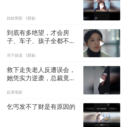
奻奻剪影
1跟贴
到底有多绝望，才会房
子、车子、孩子全都不
要，也要离婚
兜子娱楽
1跟贴
救下走失老人反遭误会，
她凭实力逆袭，总裁竟用
一碗面求婚
起喜电影
乞丐发不了财是有原因的