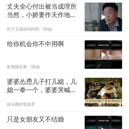
丈夫全心付出被当成理所
当然，小娇妻作天作地，
结果把老公作没了
肚子又圆啦呜呜呜
1跟贴
给你机会你不中用啊
影视随你看
1跟贴
婆婆怂恿儿子打儿媳，儿
媳一拳一个，婆婆哭喊：
她藏得太深了
娱乐圈的笔娱君
只是女朋友又不结婚