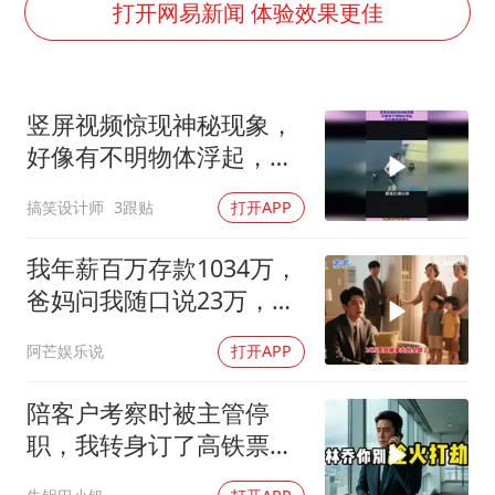
老挝国会主席赛宋蓬逝世
打开网易新闻 体验效果更佳
购飞机票7分钟后退票被扣2022元
《欢迎来龙餐馆》口碑
竖屏视频惊现神秘现象，
泰国初中生饮弹自尽前开了26枪
好像有不明物体浮起，这
酒店花洒现排泄物住客索赔遭拒
究竟是啥情况
搞笑设计师
3跟贴
打开APP
夏日经济乘“热”而上 消费市场向“新”而行
乐享全民健身 共筑健康中国
我年薪百万存款1034万，
爸妈问我随口说23万，结
果哥哥一家找上门
阿芒娱乐说
打开APP
陪客户考察时被主管停
职，我转身订了高铁票。
2小时后总监急疯了：12