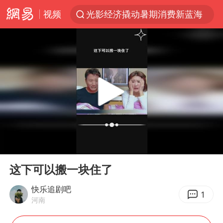
视频
光影经济撬动暑期消费新蓝海
日本发布排名：“中国第一，美日德韩英法居后”
大V：马科斯把路走绝了
白海豚将正面袭击贯穿浙江
杭州全市有序停课
情侣平潭拍日出坠崖1死1伤
几元成本的AI广告导致千万市值蒸发
00:00
00:51
唐田赛前发布会上引用《孙子兵法》
Play
Ent
full
台当局重金为“台独”织“皇帝新衣”
这下可以搬一块住了
郑丽文：台湾从来没有“独立”过
快乐追剧吧
1
河南
商场现钱学森巨幅海报 负责人回应