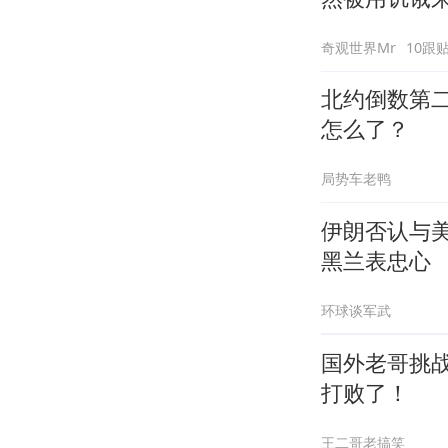
奇观世界Mr
10跟
北约倒数第
怎么了？
局势车老鸭
伊朗否认与
黑兰表忠心
环球谈军武
国外老哥挑
打败了！
王二哥老搞笑