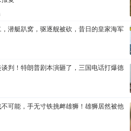
贴
二，潜艇趴窝，驱逐舰被砍，昔日的皇家海军
美谈判！特朗普剧本演砸了，三国电话打爆德
战不可能，手无寸铁挑衅雄狮！雄狮居然被他