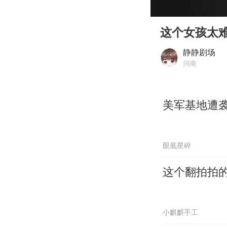
00:00
Play
这个女孩太
静静剧场
河南
美军基地遭
眼底星碎
这个翻拍拍
小麒麒手工