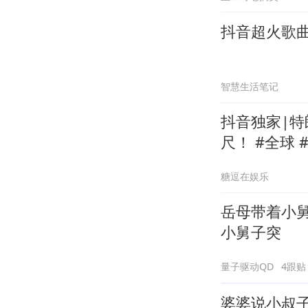
抖音超火歌
智慧生活笔记
抖音独家|
尺！ #全球 #零基础看懂全球 #时代砺剑高燃出列 #抖音
精选
糖逗在娱乐
岳母带着小
小舅子突
量子驱动QD
4跟贴
婆婆说小叔