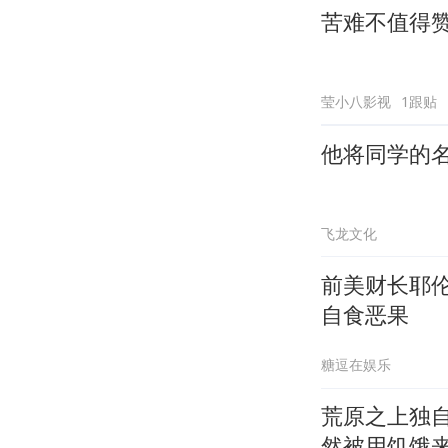
苦难不值得
莹小八影视
1跟贴
他将同学的
飞龙文化
前美财长耶伦
自食恶果
糖逗在娱乐
荒原之上独
然被用饥饿