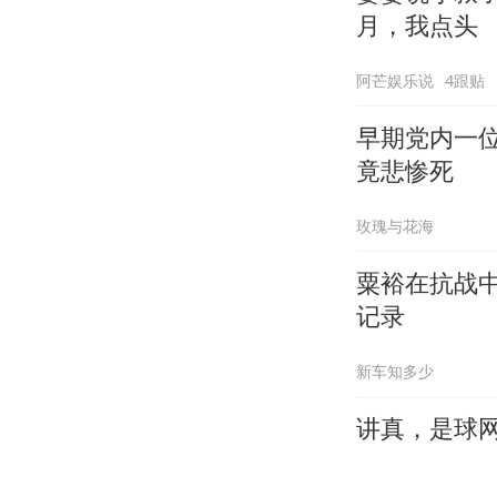
月，我点头
阿芒娱乐说
4跟贴
早期党内一
竟悲惨死
玫瑰与花海
粟裕在抗战中
记录
新车知多少
讲真，是球