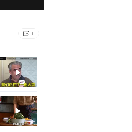
00:29
Enter
fullscreen
1