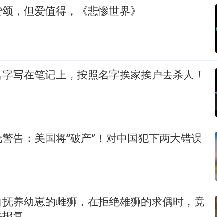
赞颂，但爱值得，《悲惨世界》
名字写在笔记上，按照名字挨家挨户去杀人！
警告：美国将“破产”！对中国犯下两大错误
自抚养幼崽的雌狮，在拒绝雄狮的求偶时，竟
来报复