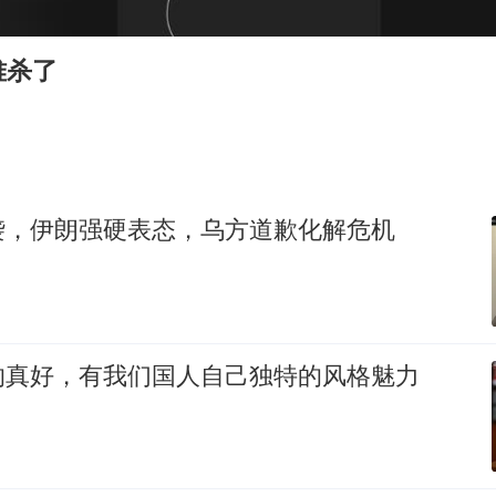
店主称换“青海拉面”招牌后生意更好
“南湖号”盾构机下线
难杀了
泰国初中生饮弹自尽前开了26枪
22岁女生独闯南太行失联12天
万岁山接盘烂尾恒大文旅城
习近平心系体育强国建设
袭，伊朗强硬表态，乌方道歉化解危机
的真好，有我们国人自己独特的风格魅力