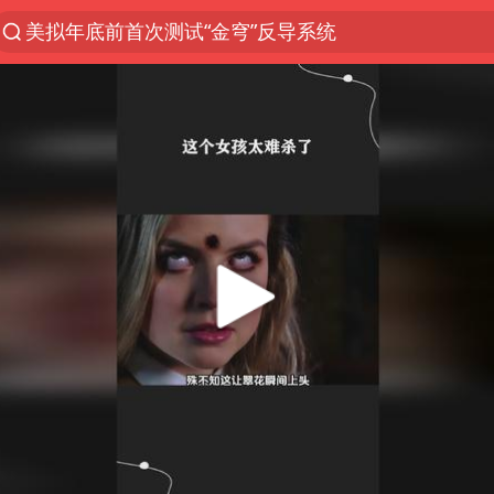
美拟年底前首次测试“金穹”反导系统
名创优品一次性内裤 颜面尽失
香港宏福苑火灾或由烟头引起
伊斯兰版北约来了吗
中国父女泰国骑摩托车坠崖1死1伤
网约车司机充电时猝死保险拒赔
浙江台州《告全体市民书》
四川宜宾3.4级地震
上半年国内居民出游人次34.63亿
演员田曦薇疑遭代拍围堵辱骂
陕西柞水泥石流已致2死 仍有1人失联