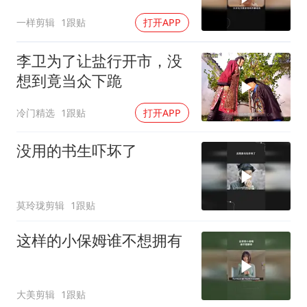
一样剪辑
1跟贴
打开APP
李卫为了让盐行开市，没
想到竟当众下跪
冷门精选
1跟贴
打开APP
没用的书生吓坏了
莫玲珑剪辑
1跟贴
这样的小保姆谁不想拥有
大美剪辑
1跟贴