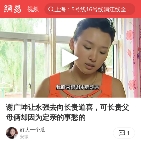
视频
上海：5号线16号线浦江线全线停运
上半年我国经营主体结构持续优化
上海有出现龙卷潜势
上海全域长途客运班次全部停运
今日15时起福州地铁高架区段停运
白海豚逼近浙闽沿海
1枚就能让航母瘫痪 轰-6J实力有多强
00:00
05:08
王艺迪2-4不敌张本美和止步4强
Play
Ent
full
国足U17与阿森纳决赛取消 并列冠军
谢广坤让永强去向长贵道喜，可长贵父
母俩却因为定亲的事愁的
上门女婿出轨女邻居多年被判重婚罪
王传君 《披荆斩棘》
好大一个瓜
1
安徽