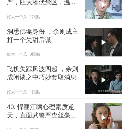
严，胆大潜伏禁区，温柔
皮囊藏致命狠戾！
好大一个瓜
1跟贴
洞悉佛龛身份 ，余则成主
打一个先甜后谋
好大一个瓜
3跟贴
飞机失踪风波四起 ，余则
成闲谈之中巧妙套取消息
好大一个瓜
1跟贴
40. 悍匪江啸心理素质逆
天，直面武警严查丝毫不
慌，仅凭假证顺利过关