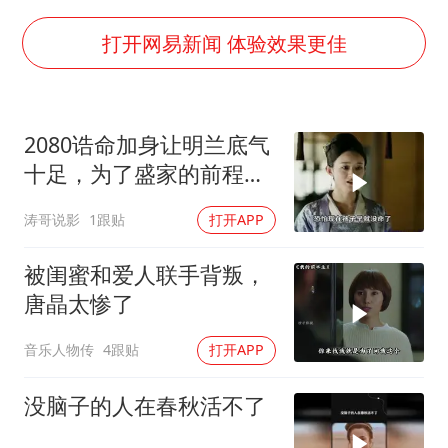
2025年小学教师减少13.19万
王艺迪无缘横滨赛决赛
打开网易新闻 体验效果更佳
泰国：高度重视中国游客旅游体验
于东来直播和胖东来核心团队开会
2080诰命加身让明兰底气
上海大部迎大暴雨
十足，为了盛家的前程盛
《龙餐馆》 冲奖
纮只能听女儿的话
涛哥说影
1跟贴
打开APP
蒯曼挺进WTT横滨冠军赛女单四强
构建更高水平的全民健身公共服务体系
被闺蜜和爱人联手背叛，
唐晶太惨了
音乐人物传
4跟贴
打开APP
没脑子的人在春秋活不了