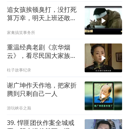
追女孩挨顿臭打，没打死
算万幸，明天上班还敢惹
事吗？(83)
家禽搞笑事务所
重温经典老剧《京华烟
云》，看尽民国大家族的
兴衰荣辱
柱子故事纪录
谢广坤作天作地，把家折
腾到只剩自己一人
游玩峡谷之巅
39. 悍匪团伙作案全城戒