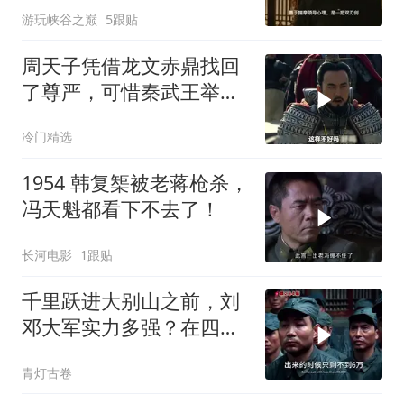
游玩峡谷之巅
5跟贴
周天子凭借龙文赤鼎找回
了尊严，可惜秦武王举鼎
身亡
冷门精选
1954 韩复榘被老蒋枪杀，
冯天魁都看下不去了！
长河电影
1跟贴
千里跃进大别山之前，刘
邓大军实力多强？在四大
野战军里一枝独秀
青灯古卷