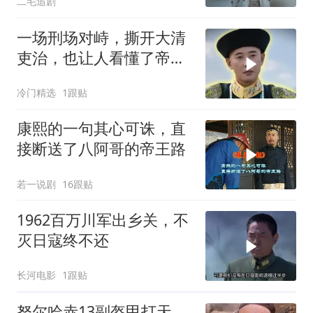
二毛追剧
一场刑场对峙，撕开大清
吏治，也让人看懂了帝王
心术
冷门精选
1跟贴
康熙的一句其心可诛，直
接断送了八阿哥的帝王路
若一说剧
16跟贴
1962百万川军出乡关，不
灭日寇终不还
长河电影
1跟贴
努尔哈赤13副盔甲打天