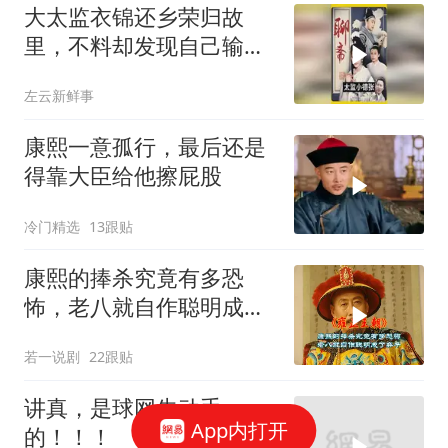
大太监衣锦还乡荣归故
里，不料却发现自己输得
一败涂地！
左云新鲜事
康熙一意孤行，最后还是
得靠大臣给他擦屁股
冷门精选
13跟贴
康熙的捧杀究竟有多恐
怖，老八就自作聪明成了
弃子
若一说剧
22跟贴
讲真，是球网先动手
App内打开
的！！！