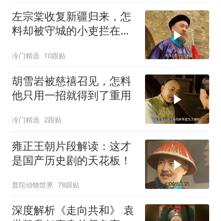
左宗棠收复新疆归来，怎
料却被守城的小吏拦在城
门外
冷门精选
10跟贴
胡雪岩被慈禧召见，怎料
他只用一招就得到了重用
冷门精选
2跟贴
雍正王朝片段解读：这才
是国产历史剧的天花板！
普陀动物世界
78跟贴
深度解析《走向共和》 袁