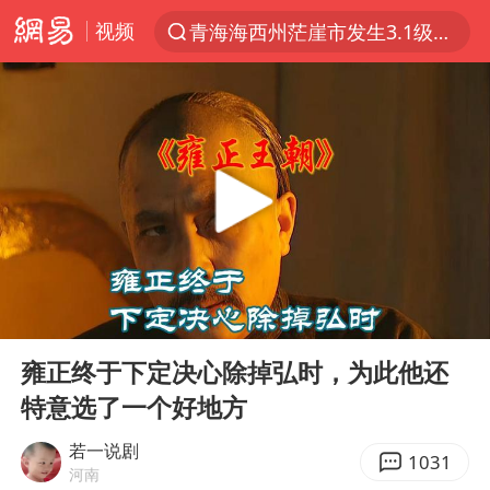
视频
青海海西州茫崖市发生3.1级地震
以“新”破局 首发经济点亮城市消费活力
我国编制完成新版全月地质图
台风白海豚登陆地点更新
看守所辅警收受10万获刑1年
台风白海豚进入48小时警戒线
吉林一“温度计大楼”读数爆表
00:00
04:21
24小时不关空调 电费会更低吗
Play
Ent
full
宇树科技王兴兴身家有望超200亿元
雍正终于下定决心除掉弘时，为此他还
特意选了一个好地方
村民谈“梅姨”：叫的其实是“媒姨”
中国养老床位“三连降”
若一说剧
1031
河南