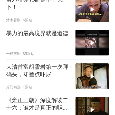
下！
沐木看剧
6跟贴
暴力的最高境界就是道德
一样剪辑
35跟贴
大清首富胡雪岩第一次拜
码头，却差点吓尿
冷门精选
1跟贴
《雍正王朝》深度解读二
十六：谁才是真正的职场
天花板？