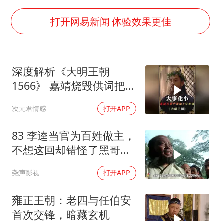
五粮液渠道价一箱上涨近百元
法国下周开始禁止未经同意的电话营销
打开网易新闻 体验效果更佳
贵州轮胎子公司获美国退税8136万
郑国霖回应去景区上班被保安拦下
深度解析《大明王朝
CIA被曝已秘密设立古巴工作组
1566》 嘉靖烧毁供词把浙
曝韩足协曾为外籍裁判安排性招待
江案子压了下来
次元君情感
打开APP
萧敬腾：不忍心让妻子承受生育的苦
奋进开新局 实干挑大梁
83 李逵当官为百姓做主，
不想这回却错怪了黑哥要
被砍头
尧声影视
打开APP
雍正王朝：老四与任伯安
首次交锋，暗藏玄机