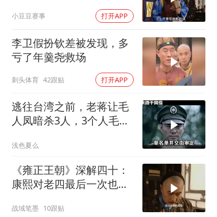
小豆豆赛事
打开APP
李卫假扮钦差被发现，多
亏了年羹尧救场
刺头体育
42跟贴
打开APP
逃往台湾之前，老蒋让毛
人凤暗杀3人，3个人毛人
凤一个都不敢动
浅色夏么
《雍正王朝》深解四十：
康熙对老四最后一次也最
凶险的一次考验
战域笔墨
10跟贴