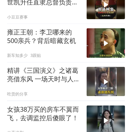
世凯升任直隶总督负责接
受防务
小豆豆赛事
雍正王朝：李卫哪来的
500亲兵？背后暗藏玄机
新车知多少
3跟贴
精讲《三国演义》之诸葛
亮借东风 一场天时与人性
博弈的权谋大戏
吃货的分享
女孩38万买的房车不翼而
飞，去调监控后傻眼了！