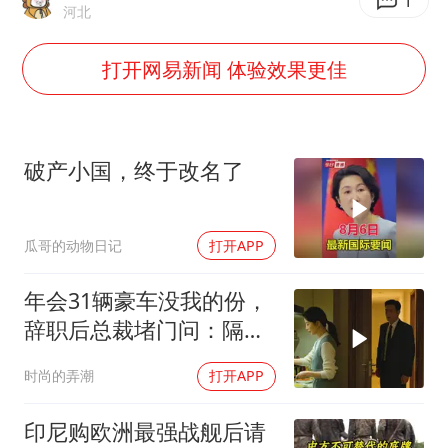
牛津大学一纸声明甩不了锅
1
河北
包文婧：二胎很难一碗水端平
打开网易新闻 体验效果更佳
香港宏福苑火灾或由烟头引起
浙江台州《告全体市民书》
女主硬加吻戏短剧已下架
破产小国，终于改名了
郑丽文：台湾从来没有“独立”过
网传《披荆斩棘2026》名单
瓜哥的动物日记
打开APP
人民的健康、体质、幸福一脉相承
年会31辆豪车没我的份，
辞职后总裁堵门问：隔壁
楼你买的？
时尚的弄潮
打开APP
印尼购欧洲最强战舰后请