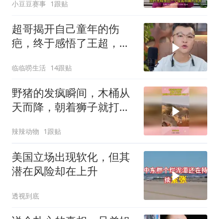
小豆豆赛事
1跟贴
超哥揭开自己童年的伤
疤，终于感悟了王超，他
决定接妈妈回来养老
临临唠生活
14跟贴
野猪的发疯瞬间，木桶从
天而降，朝着狮子就打去
知道自己玩大了
辣辣动物
1跟贴
美国立场出现软化，但其
潜在风险却在上升
透视到底