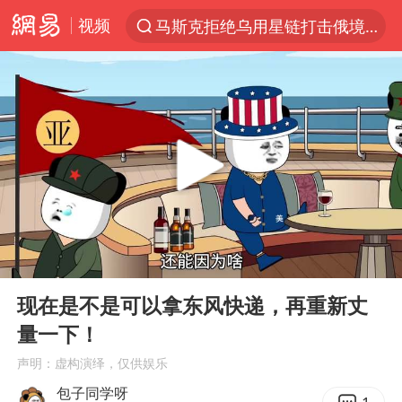
视频
马斯克拒绝乌用星链打击俄境内目标
解锁各地夏日限定体验
金饰克价一夜涨回1300元
富婆带资进组给自己硬加60多场吻戏
男童模仿奥特曼从高处跳下致骨折
名创优品一次性内裤 颜面尽失
黄金创今年来最大单周涨幅
00:00
01:37
“六爷”挂一颗出场
Play
Ent
full
白海豚将正面袭击贯穿浙江
现在是不是可以拿东风快递，再重新丈
量一下！
视频丨中国东方电气集团原党组副书记、董事宋致远被查
声明：虚构演绎，仅供娱乐
梁家辉：到内地拍戏不是北上是回归
包子同学呀