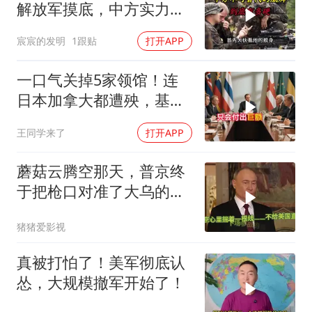
解放军摸底，中方实力几
何？
宸宸的发明
1跟贴
打开APP
一口气关掉5家领馆！连
日本加拿大都遭殃，基辛
格临终遗言真应验了
王同学来了
打开APP
蘑菇云腾空那天，普京终
于把枪口对准了大乌的军
火库
猪猪爱影视
真被打怕了！美军彻底认
怂，大规模撤军开始了！