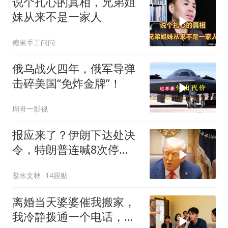
说个扎心的真相，兄弟姐
妹从来不是一家人
糖果手工问问
俄乌战火四年，俄军导弹
击碎美国“免炸金牌”！
周哥一影视
报应来了？伊朗下达处决
令，特朗普连喊8次停
手，海外资产遭清算
凝水文秋
14跟贴
离婚当天婆婆催我搬家，
我冷静拨通一个电话，全