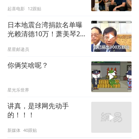
家跪求我别走
起喜电影
12跟贴
日本地震台湾捐款名单曝
光赖清德10万！萧美琴20
万，郑丽文100万
星星邮递员
你俩笑啥呢？
星光乐世界
讲真，是球网先动手
的！！！
新媒体
40跟贴