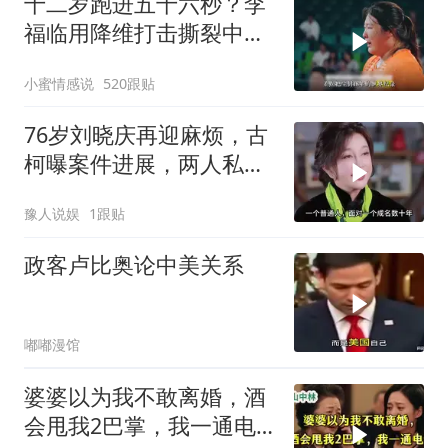
十二岁跑进五十六秒？李
福临用降维打击撕裂中国
田径！
小蜜情感说
520跟贴
76岁刘晓庆再迎麻烦，古
柯曝案件进展，两人私密
事仅是冰山一角
豫人说娱
1跟贴
政客卢比奥论中美关系
嘟嘟漫馆
婆婆以为我不敢离婚，酒
会甩我2巴掌，我一通电