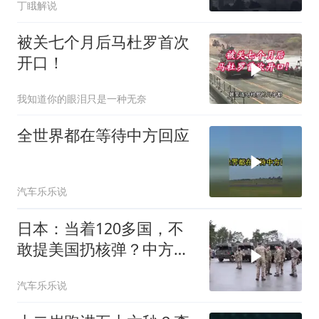
丁睋解说
被关七个月后马杜罗首次
开口！
我知道你的眼泪只是一种无奈
全世界都在等待中方回应
汽车乐乐说
日本：当着120多国，不
敢提美国扔核弹？中方：
你不提，我提！
汽车乐乐说