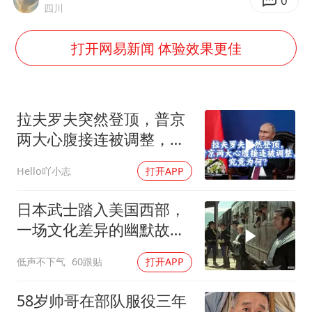
上门女婿出轨女邻居多年被判重婚罪
0
四川
韩军前线部队连曝丑闻
打开网易新闻 体验效果更佳
《龙餐馆》 冲奖
笔试第一被劝弃考涉事副校长被撤职
构建更高水平的全民健身公共服务体系
拉夫罗夫突然登顶，普京
奋力开创中国式现代化建设新局面
两大心腹接连被调整，究
竟为何？
Hello吖小志
打开APP
日本武士踏入美国西部，
一场文化差异的幽默故事
即将开
低声不下气
60跟贴
打开APP
58岁帅哥在部队服役三年