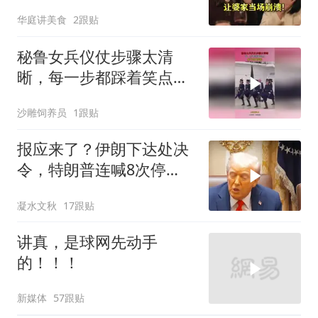
话让婆家当场懵了
华庭讲美食
2跟贴
秘鲁女兵仪仗步骤太清
晰，每一步都踩着笑点，
脚不麻算我输！
沙雕饲养员
1跟贴
报应来了？伊朗下达处决
令，特朗普连喊8次停
手，海外资产遭清算
凝水文秋
17跟贴
讲真，是球网先动手
的！！！
新媒体
57跟贴