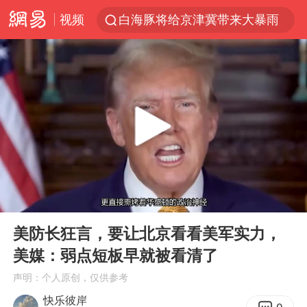
视频
白海豚将给京津冀带来大暴雨
刘嘉玲晒与周星驰合照
《披荆斩棘2026》阵容官宣
上海有出现龙卷潜势
国足U17与阿森纳决赛取消 并列冠军
香港高温刷新历史纪录
女子发现前夫婚内与第三者育子
00:00
12:07
王艺迪无缘横滨赛决赛
Play
Ent
full
2025年小学教师减少13.19万
美防长狂言，要让北京看看美军实力，
美媒：弱点短板早就被看清了
王艺迪2-4不敌张本美和止步4强
声明：个人原创，仅供参考
以军士兵把枪口对准中国记者
快乐彼岸