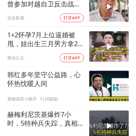
曾参加对越自卫反击战讲
述猫耳洞里的
勿念影视
打开APP
1+2怀孕7月上位逼婚被
甩，娃出生三月男方拿20
万抢人，官官痛斥
胖达公主
打开APP
韩红多年坚守公益路，心
怀热忱暖人间
黄丽搞笑小能手
1120跟贴
赫梅利尼茨基爆炸7小
时，5特种兵失踪，真相
远超想象