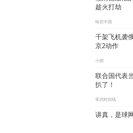
趁火打劫
味在中国
千架飞机袭
京2动作
小彻
联合国代表
扒了！
军武时间线
讲真，是球