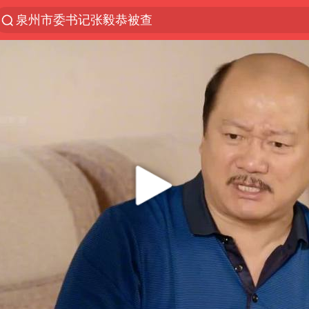
“电影+”如何激发千亿级消费新活力？
国乒男单横滨冠军赛全军覆没
U17国足三连胜晋级明日之星半决赛
东航：国内客票提前14天免费退改
日本试射“战斧”导弹，国防部回应
四川宜宾市高县4.9级地震致1人死亡
台风白海豚中心风力增强
百花奖开幕式
“新疆阿勒泰八月能滑雪”不实
我国外贸延续良好增长态势
国防部：中国军队坚决反制任何闹海挑衅图谋