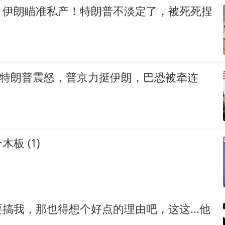
，伊朗瞄准私产！特朗普不淡定了，被死死捏
伤惹特朗普震怒，普京力挺伊朗，巴恐被牵连
板 (1)
搞我，那也得想个好点的理由吧，这这...他