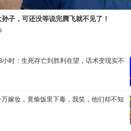
女儿为争财产堵门阻挠父亲出殡
今日立秋你咬秋了吗
大孙子，可还没等说完腾飞就不见了！
欧阳娜娜窦靖童好搭
乐
“今天得有40℃了吧 为啥还不预警”
立秋养生千万避开六大误区
河南：推进人事招录等领域问题整治
48小时：生死存亡到胜利在望，话术变现实不
夯实基础开新局
千万嫁妆，竟偷饭里下毒，我笑，他们却不知