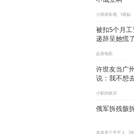
小萌讲影视
1跟贴
被扣5个月
递辞呈她慌
起喜电影
许世友当广
说：我不想
小影的娱乐
俄军拆残骸
老表是个手艺人
7