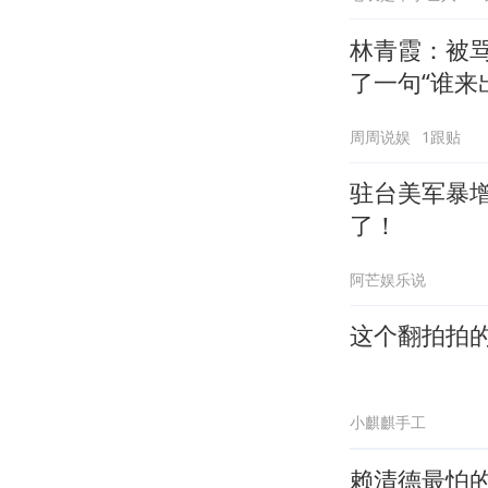
林青霞：被骂
了一句“谁来
周周说娱
1跟贴
驻台美军暴
了！
阿芒娱乐说
这个翻拍拍
小麒麒手工
赖清德最怕的