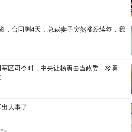
工资，合同剩4天，总裁妻子突然涨薪续签，我
了
州军区司令时，中央让杨勇去当政委，杨勇
去
拆出大事了
6跟贴