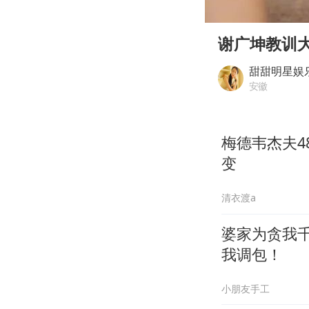
00:00
Play
谢广坤教训
甜甜明星娱
安徽
梅德韦杰夫
变
清衣渡a
婆家为贪我
我调包！
小朋友手工