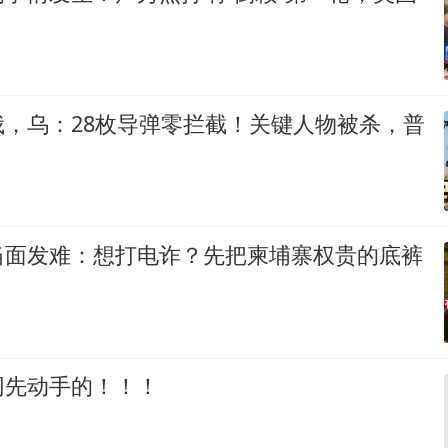
俄，乌：28枚导弹零拦截！关键人物被杀，普
当面发难：想打电诈？先把柬埔寨权贵的底裤
网先动手的！！！