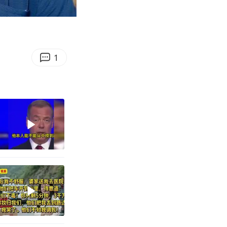
02:46
Enter
fullscreen
1