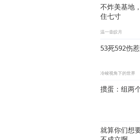
不炸美基地
住七寸
温一壶皎月
53死592
冷峻视角下的世界
掼蛋：组两个木
就算你们想要
不成立啊