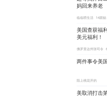
妈回来养老
临临唠生活
14跟贴
美国查获福
美元福利！
佛罗里达州张司令
两件事令美
陌上桃花开的
美取消打击第