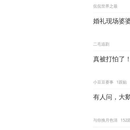
侃侃世界之最
婚礼现场婆
二毛追剧
真被打怕了
小豆豆赛事
1跟贴
有人问，大
与你挽月色清
152