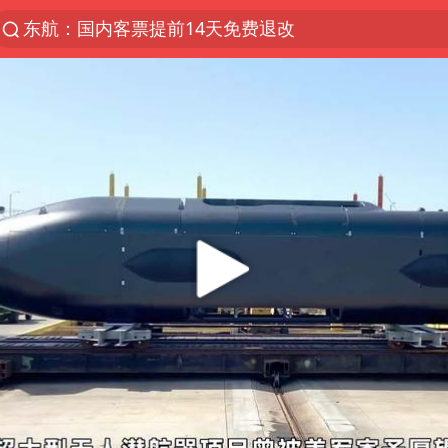
东航：国内客票提前14天免费退改
“电影+”如何激发千亿级消费新活力？
日本试射“战斧”导弹，国防部回应
台风白海豚实时路径
向鹏0-3不敌张本智和
曝韩国足协为外籍裁判员安排色情招待
四川宜宾市高县4.9级地震致1人死亡
广东雷州通报特教老师招聘违规事件
我国外贸延续良好增长态势
“新疆阿勒泰八月能滑雪”不实
陈幸同晋级WTT横滨冠军赛8强