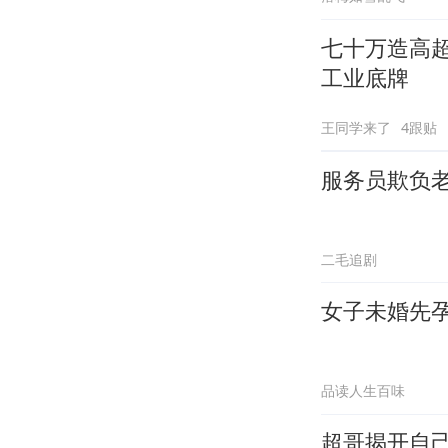
七十万造高
工业底牌
王同学来了
4跟贴
服务员欺负
二毛追剧
女子未婚先
品读人生百味
超哥揭开自