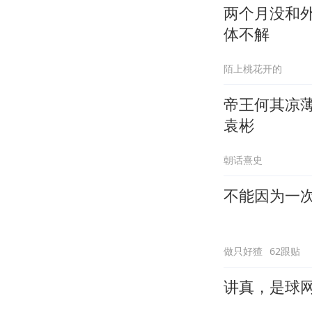
两个月没和
体不解
陌上桃花开的
帝王何其凉
袁彬
朝话熹史
不能因为一
做只好猹
62跟贴
讲真，是球