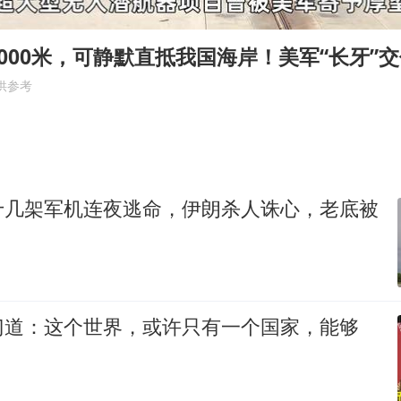
泰国枪击案凶手先杀祖父母后行凶
“立秋的第一杯奶茶”又爆单了
000米，可静默直抵我国海岸！美军“长牙”
国防部：坚决反制任何闹海挑衅图谋
供参考
超颖电子拟投资20.86亿建设新项目
宇树科技中一签需缴款7.54万元
两名乘客在飞机上因调节座椅起冲突
十几架军机连夜逃命，伊朗杀人诛心，老底被
女儿为争财产堵门阻挠父亲出殡
夯实基础开新局
门道：这个世界，或许只有一个国家，能够