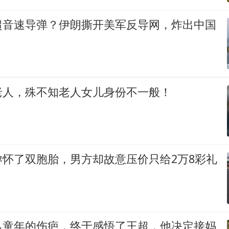
超音速导弹？伊朗撕开美军反导网，炸出中国
老人，殊不知老人女儿身份不一般！
孕怀了双胞胎，男方却故意压价只给2万8彩礼
己童年的伤疤，终于感悟了王超，他决定接妈