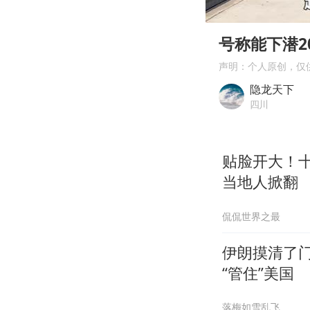
00:00
Play
号称能下潜2
声明：个人原创，仅
隐龙天下
四川
贴脸开大！
当地人掀翻
侃侃世界之最
伊朗摸清了
“管住”美国
落梅如雪乱飞