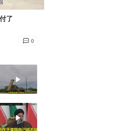
04:08
Enter
fullscreen
交付了
0